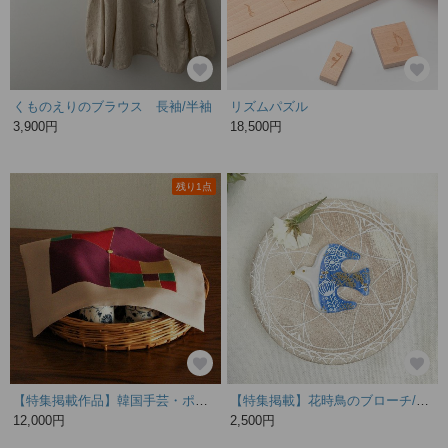
くものえりのブラウス 長袖/半袖
リズムパズル
3,900円
18,500円
残り1点
【特集掲載作品】韓国手芸・ポジャギの覆い布
【特集掲載】花時鳥のブローチ/ヘアゴム/ポニーフック BUブルー 北欧 春 おしゃれ 白
12,000円
2,500円