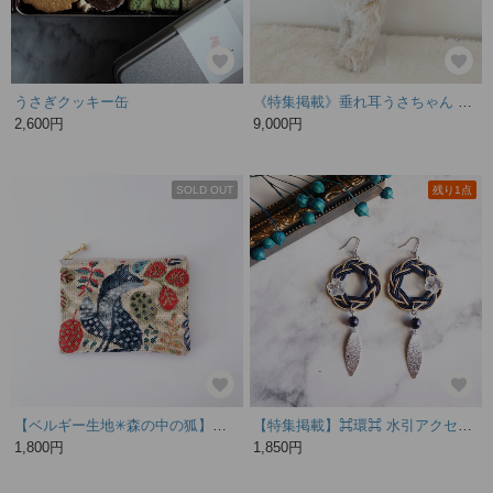
うさぎクッキー缶
《特集掲載》垂れ耳うさちゃん いちごりぼん テディベア うさぎ ぬいぐるみ
2,600円
9,000円
SOLD OUT
残り1点
【ベルギー生地✳︎森の中の狐】ポーチ(S) 化粧ポーチ 薬ポーチ アクセサリーポーチ
【特集掲載】⌘環⌘ 水引アクセサリー 水引ピアス 水引イヤリング
1,800円
1,850円