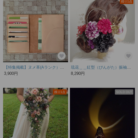
残り1点
【特集掲載】ヌメ革(Aランク）：母子手帳ケース（名入れ無料）
琉花＿＿紅型（びんがた）振袖の髪飾り 卒業式 成人式 結婚式 髪飾り 色打掛 振袖 着物 袴 和装 前撮り
3,900円
8,290円
残り1点
SOLD OUT