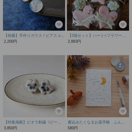
【朝霧】手作りガラス / ピアス or イヤリング（乳白色×オーロラ）
【3袋セット】ハート×フラワーのオーガニックアイシングクッキー(ピンク同色) バレンタインデー
2,200円
2,883円
【特集掲載】ビオラ刺繍《ビーコンフィールド》イヤリング/ピアス
書込みたくなるお薬手帳 ふんわりお月さま おくすり手帳 グレードットムーン お薬手帳
3,850円
580円