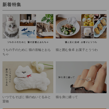
新着特集
うちの子のために 猫の首輪とおも
猫と囲む食卓 お菓子とうつわ
ちゃ
いつでもそばに 猫のぬいぐるみと
猫を身に纏って
置物