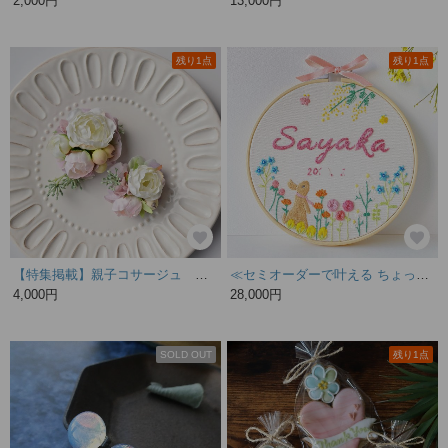
2,000円
13,000円
残り1点
残り1点
【特集掲載】親子コサージュ アンティークライラック
≪セミオーダーで叶える ちょっぴり贅沢な手刺繍バースボード≫ミモザの木の下の野うさぎと野の花/ご入園,ご入学,出産祝い,誕生日ギフト,バースデープレゼント/蝶,ブルースター，誕生花
4,000円
28,000円
SOLD OUT
残り1点