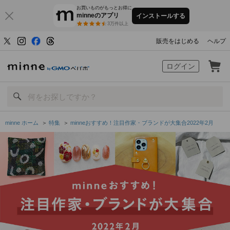
お買いものがもっとお得に
minneのアプリ
インストールする
3万件以上
販売をはじめる
ヘルプ
minne by GMOペパボ
ログイン
minne ホーム
＞
特集
＞
minneおすすめ！注目作家・ブランドが大集合2022年2月