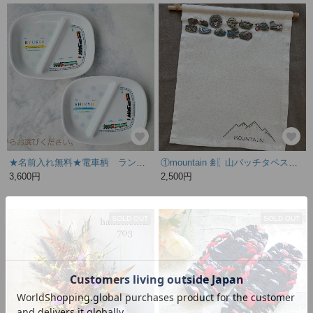
★名前入れ無料★電車柄 ランチプレート キッズプレート 男の子
①mountain 𖠰〖山バッチタペストリー〗
3,600円
2,500円
SOLD OUT
SOLD OUT