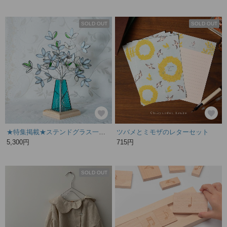
SOLD OUT
SOLD OUT
★特集掲載★ステンドグラス一輪挿し冬景色花台付★リニューアルガラスインテリア雑貨ナチュラルリーフ
ツバメとミモザのレターセット
5,300円
715円
SOLD OUT