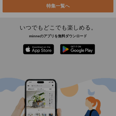
特集一覧へ
いつでもどこでも楽しめる。
minneのアプリを無料ダウンロード
App Store からダウンロード
Google P