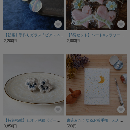
【朝霧】手作りガラス / ピアス or イヤリング（乳白色×オーロラ）
【3袋セット】ハート×フラワーのオーガニックアイシングクッキー(ピンク同色) バレンタインデー
2,200円
2,883円
【特集掲載】ビオラ刺繍《ビーコンフィールド》イヤリング/ピアス
書込みたくなるお薬手帳 ふんわりお月さま おくすり手帳 グレードットムーン お薬手帳
3,850円
580円