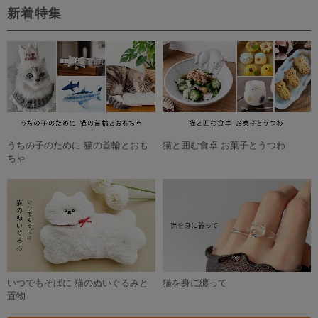
新着特集
うちの子のために 猫の首輪とおも
猫と囲む食卓 お菓子とうつわ
ちゃ
いつでもそばに 猫のぬいぐるみと
猫を身に纏って
置物