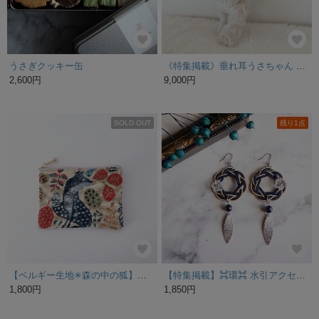
うさぎクッキー缶
《特集掲載》垂れ耳うさちゃん いちごりぼん テディベア うさぎ ぬいぐるみ
2,600円
9,000円
SOLD OUT
残り1点
【ベルギー生地✳︎森の中の狐】ポーチ(S) 化粧ポーチ 薬ポーチ アクセサリーポーチ
【特集掲載】⌘環⌘ 水引アクセサリー 水引ピアス 水引イヤリング
1,800円
1,850円