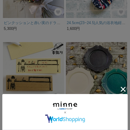
ピンクッションと赤い実のドライフラワースワッグ✳︎ブーケ
24.5cm(23~24.5)人気の浴衣地紺地カラフル赤わらじ布草履、布ぞうり、スリッパ
5,300円
1,600円
付箋用はんこ 机で書き物
輪花 リム皿（3color）
4,510円
2,800円