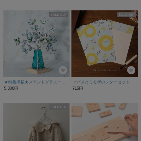
SOLD OUT
SOLD OUT
★特集掲載★ステンドグラス一輪挿し冬景色花台付★リニューアルガラスインテリア雑貨ナチュラルリーフ
ツバメとミモザのレターセット
5,300円
715円
SOLD OUT