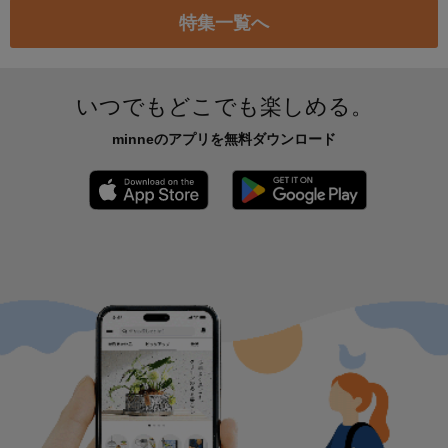
特集一覧へ
いつでもどこでも楽しめる。
minneのアプリを無料ダウンロード
App Store からダウンロード
Google P