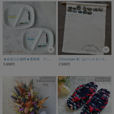
★名前入れ無料★電車柄 ランチプレート キッズプレート 男の子
①mountain 𖠰〖山バッチタペストリー〗
3,600円
2,500円
SOLD OUT
SOLD OUT