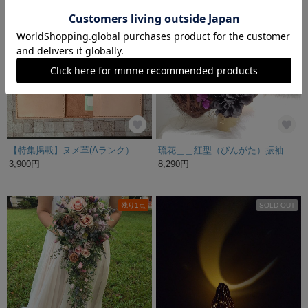
残り1点
【特集掲載】ヌメ革(Aランク）：母子手帳ケース（名入れ無料）
琉花＿＿紅型（びんがた）振袖の髪飾り 卒業式 成人式 結婚式 髪飾り 色打掛 振袖 着物 袴 和装 前撮り
3,900円
8,290円
残り1点
SOLD OUT