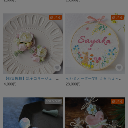
2,000円
13,000円
残り1点
残り1点
【特集掲載】親子コサージュ アンティークライラック
≪セミオーダーで叶える ちょっぴり贅沢な手刺繍バースボード≫ミモザの木の下の野うさぎと野の花/ご入園,ご入学,出産祝い,誕生日ギフト,バースデープレゼント/蝶,ブルースター，誕生花
4,000円
28,000円
SOLD OUT
残り1点