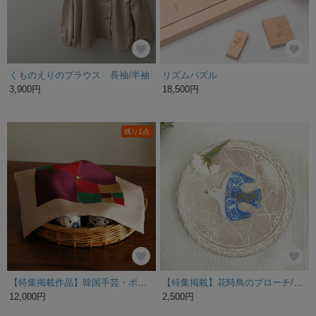
くものえりのブラウス 長袖/半袖
リズムパズル
3,900円
18,500円
残り1点
【特集掲載作品】韓国手芸・ポジャギの覆い布
【特集掲載】花時鳥のブローチ/ヘアゴム/ポニーフック BUブルー 北欧 春 おしゃれ 白
12,000円
2,500円