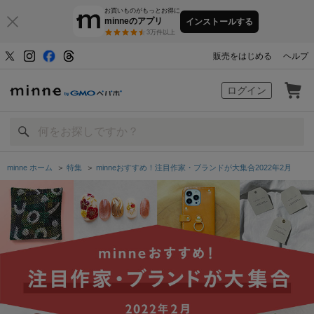
お買いものがもっとお得に
minneのアプリ
インストールする
3万件以上
販売をはじめる
ヘルプ
minne by GMOペパボ
ログイン
minne ホーム
＞
特集
＞
minneおすすめ！注目作家・ブランドが大集合2022年2月