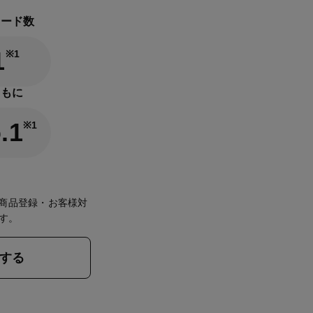
ロード数
1
※1
ともに
.1
※1
フが商品登録・お客様対
す。
する