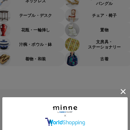
ネックレス
バングル
テーブル・デスク
チェア・椅子
花瓶・一輪挿し
置物
文房具・
汁椀・ボウル・鉢
ステーショナリー
着物・和装
古着
多様なショップが活躍