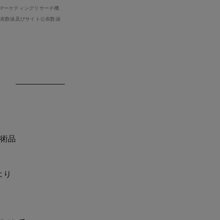
本マーケティングリサーチ機
公表数値及びサイト公表数値
美術品
より