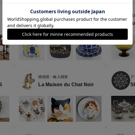
北欧ヴィンテージ食器店
北
北欧食器Tacksamycket
t
猫雑貨・輸入雑貨
ア
S
La Maison du Chat Noir
S