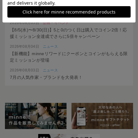
2026年08月05日
ニュース
利用規約改定のお知らせ
2026年08月05日
企画・イベント
【8/5(水)〜8/30(日)】5と0のつく日は購入でコイン2倍！応
援ミッション全達成でさらに5倍キャンペーン
2026年08月04日
ニュース
【新機能】minneリワードにクーポンとコインがもらえる限
定ミッションが登場
2026年08月03日
ニュース
7月の人気作家・ブランドを大発表！