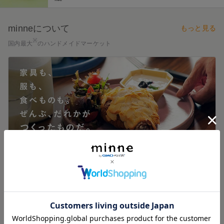
minneについて
もっと見る
※
国内最大
のハンドメイドマーケット
家
ハンドメイド作品の販売を主軸とする国内ハンドメイドマーケット運営会社2社の
作家・ブランド数に関するIR資料公表数値及びサイト公表数値を比較。2025年10
月9日時点、GMOペパボ調べ。
お知らせ
もっと見る