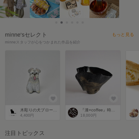
minne'sセレクト
もっと見る
minneスタッフが心をつかまれた作品を紹介
お気に入り
お気に入
木彫りの犬ブローチ（シュナウザー）
『漆×coffee』時間を味わうコップ(加飾あり）
4,400円
18,000円
注目トピックス