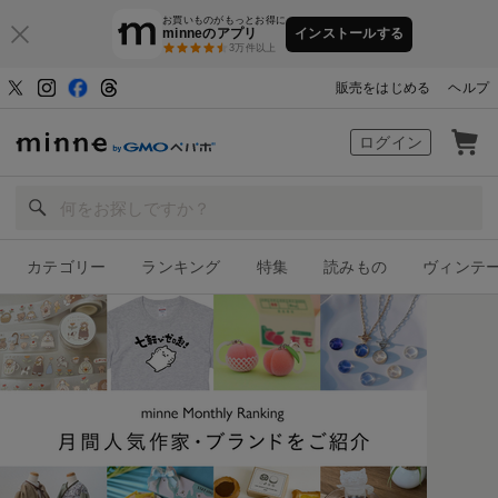
お買いものがもっとお得に
minneのアプリ
インストールする
3万件以上
販売をはじめる
ヘルプ
ハンドメイドマーケット minne（ミン
ログイン
カテゴリー
ランキング
特集
読みもの
ヴィンテ