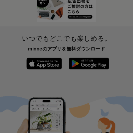
いつでもどこでも楽しめる。
minneのアプリを無料ダウンロード
App Store からダウンロード
Google P