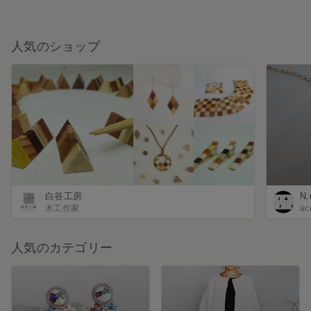
人気のショップ
白谷工房
N.
木工作家
ac
人気のカテゴリー