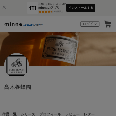
お買いものがもっとお得に
minneのアプリ
インストールする
3
万件以上
ログイン
髙木養蜂園
作品一覧
シリーズ
プロフィール
レビュー
レター