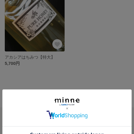
アカシアはちみつ【特大】
5,700円
minne ホーム
髙木養蜂園 の作品一覧
minneを知る
minneについて