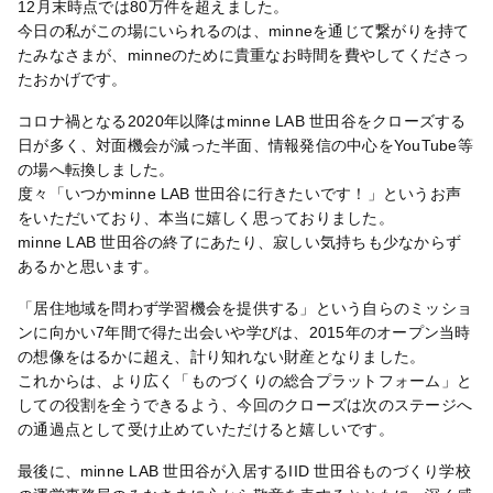
12月末時点では80万件を超えました。
今日の私がこの場にいられるのは、minneを通じて繋がりを持て
たみなさまが、minneのために貴重なお時間を費やしてくださっ
たおかげです。
コロナ禍となる2020年以降はminne LAB 世田谷をクローズする
日が多く、対面機会が減った半面、情報発信の中心をYouTube等
の場へ転換しました。
度々「いつかminne LAB 世田谷に行きたいです！」というお声
をいただいており、本当に嬉しく思っておりました。
minne LAB 世田谷の終了にあたり、寂しい気持ちも少なからず
あるかと思います。
「居住地域を問わず学習機会を提供する」という自らのミッショ
ンに向かい7年間で得た出会いや学びは、2015年のオープン当時
の想像をはるかに超え、計り知れない財産となりました。
これからは、より広く「ものづくりの総合プラットフォーム」と
しての役割を全うできるよう、今回のクローズは次のステージへ
の通過点として受け止めていただけると嬉しいです。
最後に、minne LAB 世田谷が入居するIID 世田谷ものづくり学校