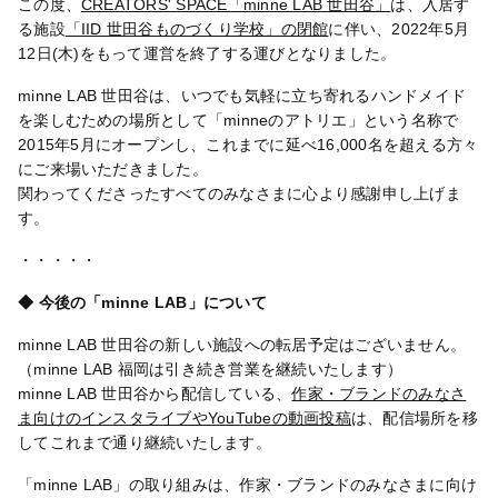
この度、
CREATORS' SPACE「minne LAB 世田谷」
は、入居す
る施設
「IID 世田谷ものづくり学校」の閉館
に伴い、2022年5月
12日(木)をもって運営を終了する運びとなりました。
minne LAB 世田谷は、いつでも気軽に立ち寄れるハンドメイド
を楽しむための場所として「minneのアトリエ」という名称で
2015年5月にオープンし、これまでに延べ16,000名を超える方々
にご来場いただきました。
関わってくださったすべてのみなさまに心より感謝申し上げま
す。
・・・・・
◆ 今後の「minne LAB」について
minne LAB 世田谷の新しい施設への転居予定はございません。
（minne LAB 福岡は引き続き営業を継続いたします）
minne LAB 世田谷から配信している、
作家・ブランドのみなさ
ま向けのインスタライブやYouTubeの動画投稿
は、配信場所を移
してこれまで通り継続いたします。
「minne LAB」の取り組みは、作家・ブランドのみなさまに向け