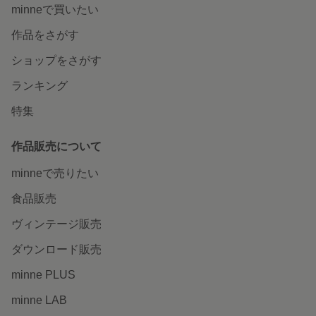
いつでもそばに 猫のぬいぐるみと
猫を身に纏って
置物
特集一覧へ
いつでもどこでも楽しめる。
minneのアプリを無料ダウンロード
App Store からダウンロード
Google P