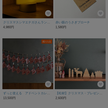
クリスマスシマエナガさんランプ〜ショートケーキに乗って〜
赤い眼のうさぎブローチ
4,980円
1,580円
残り1点
ずっと使える アドベントカレンダー ガーランド オーナメント 赤×白
【松材】クリスマス・プレゼントセット◆ オブジェ / インテリア / 木の雑貨 / トナカイ / ツリー /
13,500円
2,600円