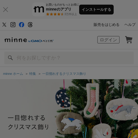
お買いものがもっとお得に
minneのアプリ
インストールする
3万件以上
販売をはじめる
ヘルプ
minne by GMOペパボ
ログイン
minne ホーム
＞
特集
＞
一目惚れするクリスマス飾り