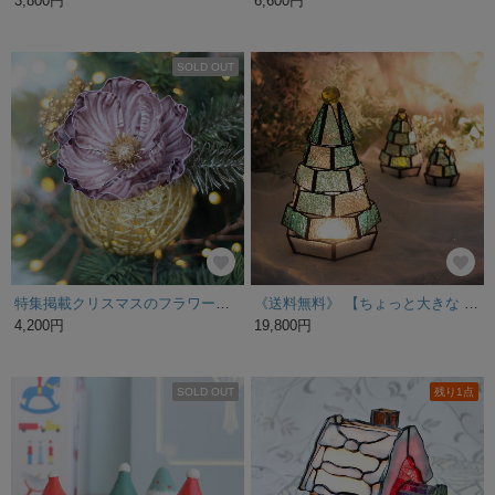
3,800円
6,600円
SOLD OUT
特集掲載クリスマスのフラワーランタン(ゴールドP)受注制作
《送料無料》 【ちょっと大きな もみの木ランプ】（単品販売）ステンドグラスミニランプ,LEDライト付 クリスマスツリー
4,200円
19,800円
SOLD OUT
残り1点