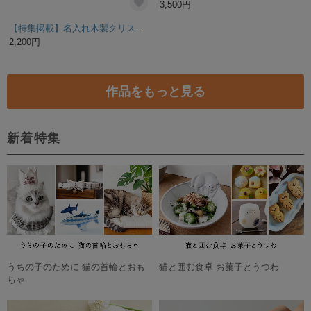
【約5日以内出荷】クリスマスツリータペストリー
3,500円
残り1点
刺繍フレーム クリスマスの忘れもの 壁飾り インテリア雑貨 シンプル サンタクロース 冬 プレゼント ファブリックパネル
☆売り尽くしセール☆クリスマスタペストリー☆☆
3,300円
1,540円
残り1点
残り1点
【サンタ来るクルツリー（Sサイズ）】クリスマスツリー サンタクロース サンタ クリスマス飾り 木製雑貨 木製 クリスマスオブジェ 北欧 クリスマス雑貨 オーナメント
【特集掲載】ジェスモナイトのカラフルなクリスマスツリー（大）
3,750円
5,500円
残り1点
癒しのモビール「金色の星降る水の惑星」
3,500円