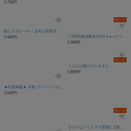
《受注製作》オイル塗装●2way 木製クリスマスツリー●40cm 卓上 ●wood ヴィンテージ アンティーク風 クリスマス雑貨 プレゼント ギフト クリスマスインテリア
小さなワンちゃんのクリスマスオーナメント
7,980円
2,700円
【特集掲載】☆ 木製 クリスマスモビール ☆ クリスマス サンキャッチャー 幸運 モビール 木
小さな可愛いサンタさん&クリスマスツリー&花柄プレートお得な3点セット
3,500円
8,800円
シックな木製ツリースタンド『クリスマスver.』 選べるリース付
4,400円