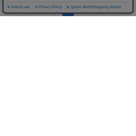
アプリで開く
minneとものづくりと
minne学習帖
ニュース
minneの本
企業の方へ
広告出稿について
大口注文について
ヘルプセンター
お知らせ
ヘルプとガイド
利用規約
minneのセキュリティ