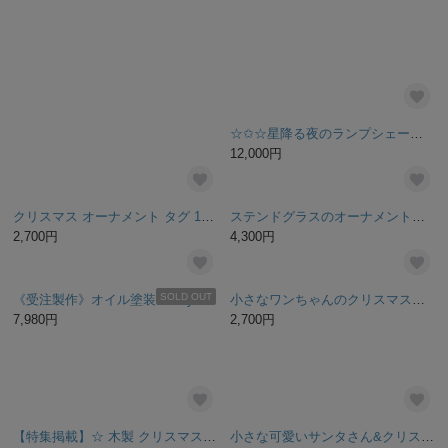
クリスマスのワンちゃんたち(コンパクトサイズ)
クリスマス限定 抱えるハリネズミの壁掛け〈フック付き〉
13,000円
3,700円
SOLD OUT
残り1点
〚特集掲載〛吊るすクリスマスツリー☆ オーナメントツリー マクラメツリー マクラメインテリア クリスマス2025
☆✩☆星降る夜のランプシェード☆✩☆
3,800円
12,000円