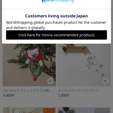
＊特集掲載＊ オシャレな クリスマス イニシャルオブジェ【Noel】【北欧】【Xmas】
クリスマス⌇オーナメント, 木製「Happy Holidays!」／サンタクロース, トナカイ, 天使, クリスマスオーナメント
3,500円
2,420円
残り1点
ちいさなクマさんとエルフの靴｟グリーン｠
サンタクロース×プレゼント
4,800円
2,000円
残り1点
SOLD OUT