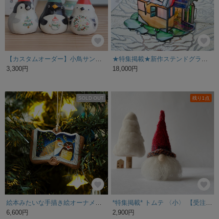
【カスタムオーダー】小鳥サンタ 陶土の置物
★特集掲載★新作ステンドグラス雪の積もったログハウスランプ 雪化粧小屋照明ライトスノーハウス
3,300円
18,000円
SOLD OUT
残り1点
絵本みたいな手描き絵オーナメント《クリスマスのフクロウ》陶土
*特集掲載* トムテ 〈小〉 【受注製作】 北欧 クリスマス 飾り オーナメント オブジェ
6,600円
2,900円