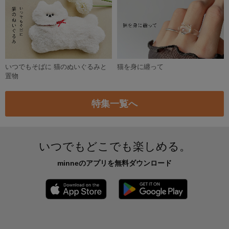
♡200特集掲載✵SALE ▸ ▸ ▸クリスマスオーナメントボックス E. wine red / Fam Warm
2,000円
残り1点
つぶらな瞳のサンタさん
2,800円
★特集掲載★ 木製 アドベントカレンダー タグ 【アソート】Assorted christmas クリスマス メリークリスマス イブ クリスマスイブ 手作り アドベントカレンダータグ
2,500円
残り1点
【小さなクリスマス置物】北欧の妖精トムテ 2個セット（カラー選択可）
3,500円
【特集掲載】名入れ木製クリスマスツリー クリスマスプレゼント 刻印 日付 男の子 女の子 コンパクト オーダーメイド 省スペース 記念 プチギフト ファーストクリスマス 初めてのクリスマス
2,200円