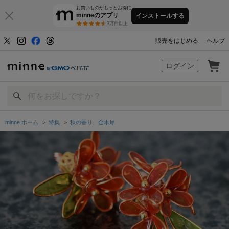
お買いものがもっとお得に
minneのアプリ
インストールする
3万件以上
販売をはじめる
ヘルプ
minne by GMOペパボ
ログイン
minne ホーム
＞
特集
＞
秋の香り、金木犀