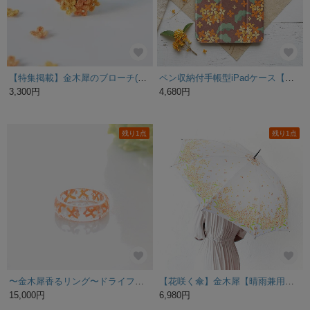
【特集掲載】金木犀のブローチ(受注制作、手編み、花モチーフ、秋の花、四季折々)
ペン収納付手帳型iPadケース【金木犀】三折りスタンド機能付ソフトケースタイプ
3,300円
4,680円
残り1点
残り1点
〜金木犀香るリング〜ドライフラワー オレンジ ゴールド クリア レジン 指輪 ボリューム 春 夏 秋 冬 平打 誕生日 クリスマス プレゼント キンモクセイ きんもくせい 黄色
【花咲く傘】金木犀【晴雨兼用】日差し 花柄
15,000円
6,980円