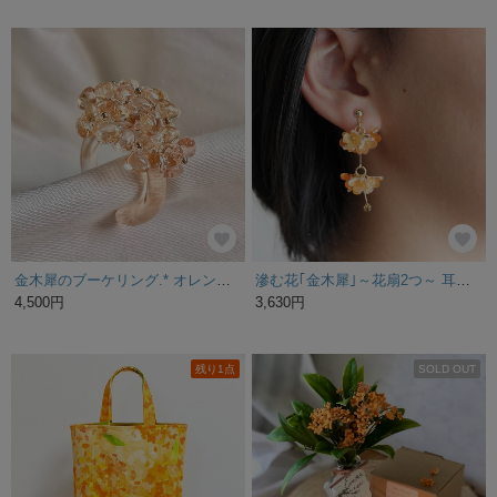
金木犀のブーケリング.* オレンジブラウン 花束をイメージしたリング 指輪 秋 オレンジ お花 ニュアンスカラー レジンリング ギフトラッピング フリーサイズ
滲む花｢金木犀｣～花扇2つ～ 耳飾り
4,500円
3,630円
残り1点
SOLD OUT