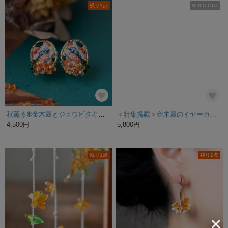
残り1点
SOLD OUT
秋薫る❇︎金木犀とジョウビタキの刺繍ピアス/イヤリング 刺繍アクセサリー
＜特集掲載＞金木犀のイヤーカフ(gold)
4,500円
5,800円
残り1点
残り1点