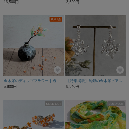
16,500円
3,520円
残り1点
金木犀のディップフラワー｜透明感ある枯れない造花、秋のギフトにも
【特集掲載】純銀の金木犀ピアス
5,800円
9,940円
SOLD OUT
SOLD OUT