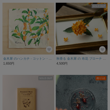
SOLD OUT
金木犀 のハンカチ - コットン・すこし大きめ - スカーフにも
秋香る 金木犀 の 布花 ブローチ (金木犀の香りつき)
1,650円
4,500円
SOLD OUT
残り1点