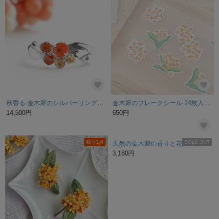
秋香る 金木犀のシルバーリング＊3種類の天然石＊カーネリアン オレンジカイヤナイト シトリン《送料無料》PY-322
金木犀のフレークシール 24枚入｜花 キンモクセイ 秋 文房具 コラージュ ラッピング ギフト
14,500円
650円
残り1点
SOLD OUT