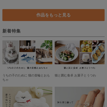
4,500円
【特集掲載】金木犀のイヤーカフ ／ ピアス ＜or イヤリング ＞セット キンモクセイ きんもくせい
3,950円
残り1点
【特集掲載】金木犀のイヤリング -四季彩- ∗つまみ細工∗
7,200円
マスタードイエローの金木犀イヤリング(ピアス) 大人のレトロなアクセサリー金属アレルギー対応可 クリスマスプレゼントにも
8,800円
残り1点
★特集掲載★金木犀のナチュラルネイル＊ネイルチップ
【受注製作】タティングレースの金木犀とコットンパールのアシンメトリーピアス
3,100円
4,000円
残り1点
猫のブローチ 猫と四季の花
【特集掲載】金木犀の刺繍ピアス/イヤリング
3,630円