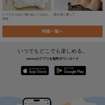
3,500円
残り1点
【再販】きんもくせいのピアス/イヤリング
3,500円
作品をもっと見る
新着特集
うちの子のために 猫の首輪とおも
猫と囲む食卓 お菓子とうつわ