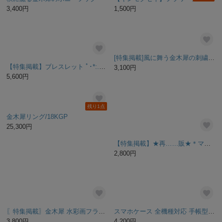
【特集掲載】輝く秋色＊金木犀のヘアコーム
秋香る、金木犀のサンキャッチャー 558 【クリスタル20mm】
2,860円
2,350円
SOLD OUT
残り1点
まんまる絵付けキャンドル「キンモクセイ」
咲き誇る金木犀のネックレス
1,500円
6,600円
残り1点