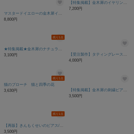
残り1点
金木犀のピアス/イヤリング
4,070円
刺繍フレーム 金木犀×ウェルカム 壁飾り インテリア雑貨 花 秋 フラワー
4,200円
金木犀と揺れるシトリンのピアス・イヤリング
【特集掲載】ネイルチップ◇金木犀 手描きアート オレンジ ブラウンネイル
3,500円
2,000円
残り1点
【特集掲載】受注生産●キンモクセイ 金木犀 ビーズ刺繍ブローチ
金木犀の刺繍バレッタ No.311 ＊ キンモクセイ＊ブラック
3,200円
4,700円
残り1点
SOLD OUT
金木犀のブローチ