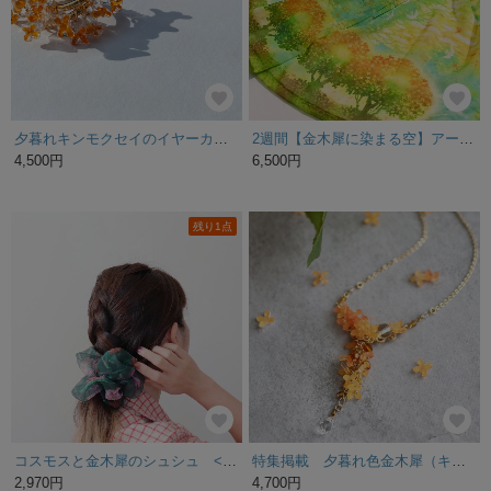
夕暮れキンモクセイのイヤーカフ シルバー
2週間【金木犀に染まる空】アートなシフォンストール
4,500円
6,500円
残り1点
コスモスと金木犀のシュシュ <Asahi art styleオリジナルテキスタイル> ビッグシュシュ
特集掲載 夕暮れ色金木犀（キンモクセイ）のネックレス
2,970円
4,700円