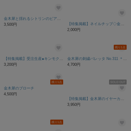
⁂特集掲載作品⁂咲き乱れたきんもくせいのピアス＆イヤリング【金木犀】
特集掲載『 金木犀 』名入れ可｜国産ガーゼ+オーガニックコットン｜ガーゼハンカチ｜キンモクセイ｜秋｜花｜プチギフト｜贈り物｜出産祝い｜新調｜母の日｜敬老の日
3,520円
1,800円
残り1点
金木犀のリング
14,850円
-耳元に揺れる-キンモクセイ(金木犀) の イヤリング （ピアス）
4,800円