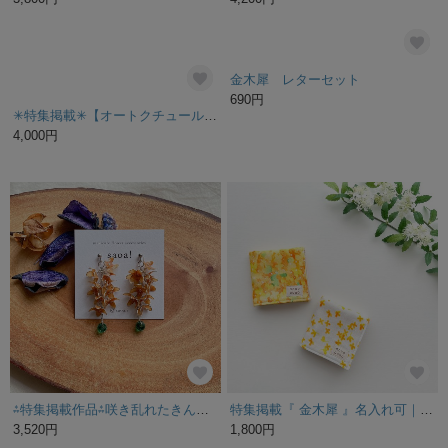
秋に薫る金木犀のポニーフック
【キンモクセイ】フラワーアロマソイキャンドル（コルク65ml）
3,400円
1,500円
【特集掲載】ブレスレット ﾟ･*:.｡. 金木犀 .｡.:*･ﾟディップアート 秋の香 ディップフラワー 花
[特集掲載]風に舞う金木犀の刺繍入り巾着ポーチ
5,600円
3,100円
残り1点
金木犀リング/18KGP
25,300円
【特集掲載】★再……販★＊マジカルウォーターアレンジ＊秋 台座付き 金木犀𓈒𓏸𓐍秋 ギフト 贈り物 インテリア
2,800円