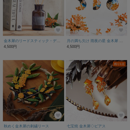
金木犀のリードスティック・ディフューザー/ルームフレグランス
月の満ち欠け 雨夜の星 金木犀 三日月 満月 ドライフラワー 小ぶり セット シンプル おしゃれ 可愛い 金木犀 誕生日 プレゼント
4,500円
4,500円
残り1点
秋めく金木犀の刺繍リース
七宝焼 金木犀◇ピアス