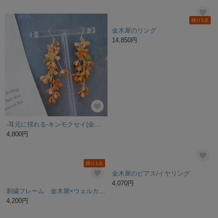
〖特集掲載〗金木犀 水彩画フラワーピアス/イヤリング キンモクセイ 秋 P1116
スマホケース 全機種対応 手帳型 【 水彩風 キンモクセイ -本革仕込み- 】 花 花柄 水彩 AG06K
3,800円
4,200円
金木犀 レターセット
690円
✳︎特集掲載✳︎【オートクチュール刺繍】金木犀 -気高い人- （ピアス/イヤリング）
4,000円