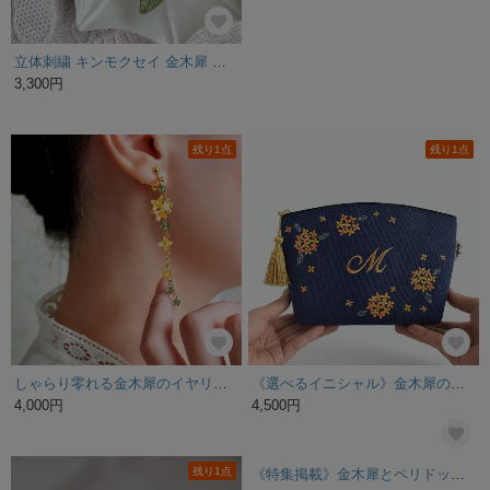
立体刺繍 キンモクセイ 金木犀 ブローチ fragrant-olive
天然の金木犀の香りと花のシャーレキャンドル
3,300円
3,180円
残り1点
残り1点
しゃらり零れる金木犀のイヤリング(ピアス)
《選べるイニシャル》金木犀の刺繍ポーチ マチあり コスメ 両面刺繍
4,000円
4,500円
残り1点