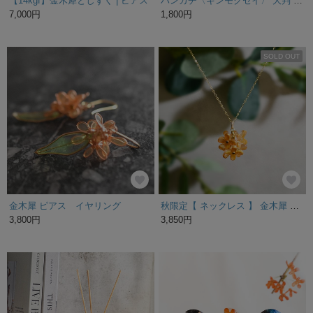
【14kgf】金木犀としずく | ピアス
ハンカチ〈キンモクセイ〉 大判 お弁当包み 金木犀 ミニスカーフ
7,000円
1,800円
SOLD OUT
金木犀 ピアス イヤリング
秋限定【 ネックレス 】 金木犀 花束 オレンジ ・特集掲載( 秋 花 )
3,800円
3,850円