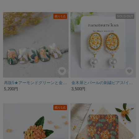
残り1点
SOLD OUT
再販5★アーモンドグリーンと金木犀＊Li
金木犀とパールの刺繍ピアス/イヤリング
5,200円
3,500円
残り1点