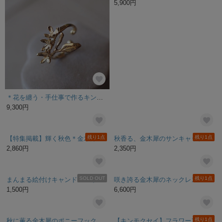
＊花を纏う・手仕事で作るキンモクセイ(金木犀)・真鍮イヤーカフ
《特集掲載》金木犀とペリドットのピアス／イヤリング （キンモクセイ、ミモザ、イエロー）
9,300円
5,900円
残り1点
残り1点