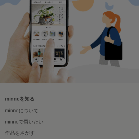
ちゃ
いつでもそばに 猫のぬいぐるみと
猫を身に纏って
置物
特集一覧へ
いつでもどこでも楽しめる。
minneのアプリを無料ダウンロード
App Store からダウンロード
Google P