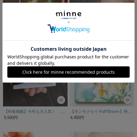
卓上ミニモビール・揺れる金木犀《特集掲載》
金木犀の花のブーケ フープイヤリング(ピアス)
5,500円
2,900円
残り1点
【特集掲載】今年も大人気！ オレンジが煌めく秋の花 金木犀 ビーズ刺繍 刺繍 リボンバレッタ/ブローチ
【キンモクセイ-Full*Bloom-】秋を着飾るイヤリング※飾れるフォトパネル付！
5,500円
4,450円