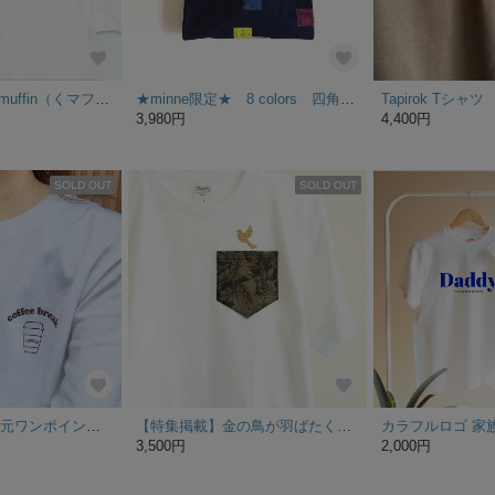
【特集掲載】KUmuffin（くマフィン）Tシャツ②
★minne限定★ 8 colors 四角形のカラフル Tシャツ（ネイビー）
3,980円
4,400円
SOLD OUT
SOLD OUT
【Lサイズ】左胸元ワンポイント。ホッと一息、コーヒーブレイクTシャツ／インクカラー ダークブラウン
【特集掲載】金の鳥が羽ばたくＴシャツ
3,500円
2,000円