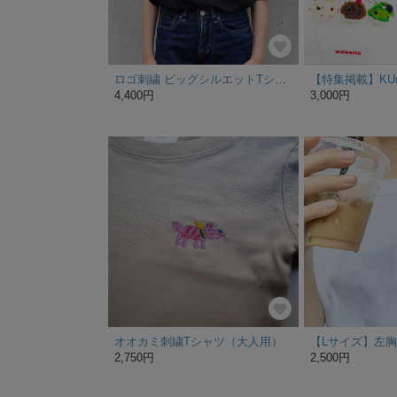
ロゴ刺繍 ビッグシルエットTシャツ "Let's have a break." 《ブラック》メンズ レディース 親子 キッズ
4,400円
3,000円
オオカミ刺繍Tシャツ（大人用）
2,750円
2,500円