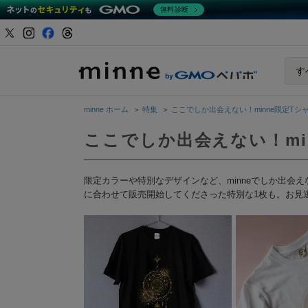
無料診断
minne b
す
minne ホーム
＞
特集
＞
ここでしか出会えない！minne限定Tシ
ここでしか出会えない！mi
限定カラーや特別なデザインなど、minneでしか出
に合わせて販売開始してくださった特別な1枚も。お見