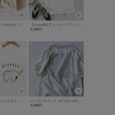
【8月下旬発送】《Tea-shirt》アイスレモンライムティーTシャツ
【minne限定】メッセージTシャツ Proud to be me【選べる4色・メンズ/レディース/キッズサイズ対応】.
5,300円
〈 ロンTへの変更もできます 〉NYAAAGO Tシャツ
ビッグシルエット self love club 半袖Tシャツ/オフグリーン
3,000円