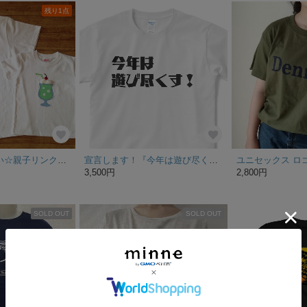
残り1点
夏の親子おそろい☆親子リンク☆パパと息子のビール＆メロンソーダTシャツ☆2枚セット☆父の日
宣言します！『今年は遊び尽くす！』Tシャツ
3,500円
2,800円
SOLD OUT
SOLD OUT