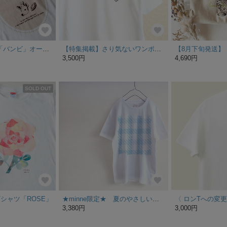
ショコラティエ「バンビ」オーガニックコットンＴシャツ ◎minne限定デザイン
【特集掲載】さり気ないワンポイントが可愛い 黒猫ポケットinＴシャツ シンプル 白Tシャツ プレゼント 男性にも好評
3,500円
4,690円
SOLD OUT
シャツ「ROSE」
★minne限定★ 夏のやさしい水色 ギンガムチェック Tシャツ
3,380円
3,000円