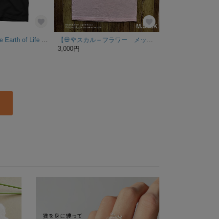
【minne限定】The Earth of Life 沖縄を感じるTシャツ【選べる4色】.
【💀🌹スカル＋フラワー メッセージTシャツ】シルクスクリーン印刷 ♯ベビーピンク×ブラック
3,000円