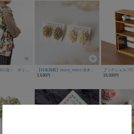
あずまトート～和の花～ ポリエステル100％ 持ち手が長くてエコバッグにも使える あずま袋
【特集掲載】moco_moco 淡水パール （ ピアス / イヤリング ）ビーズ刺繍 金属アレルギー対応 淡水パール
3,630円
33,000円