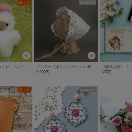
残り1点
SOLD OUT
ぬいぐるみ ふわふわ ペッペちゃん 白と薄いピンク
ジャガード織りバブーシュカ 花柄 ベージュ ande.nutteru/アンデヌッテル
3,000円
605円
残り1点
SOLD OUT