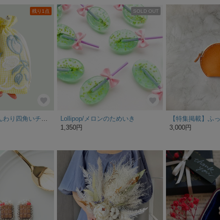
残り1点
SOLD OUT
【特集掲載】ふんわり四角いチューリップ刺繍のまちつき巾着ポーチ(イエロー)
Lollipop/メロンのためいき
1,350円
3,000円