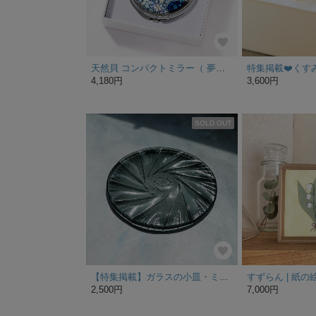
天然貝 コンパクトミラー（ 夢桜 -優- ） シェル 螺鈿アート ｜ プレゼント ・ ギフト におすすめ
4,180円
3,600円
SOLD OUT
【特集掲載】ガラスの小皿・ミッドナイト / グレー
すずらん | 紙の絵 
2,500円
7,000円