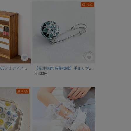
残り1点
ブックシェルフC-83／ミディアムブラウン
【受注制作/特集掲載】手まりブローチ＊鉄線(クレマチス)/黒地に錆浅葱［小さなてまり/手毬/手鞠］
3,400円
残り1点