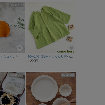
SOLD OUT
【特集掲載】ふっくらコインケース☆レザーポーチ 革キャメル コスメ 印鑑
70〜140（6ｶﾗｰ）ふんわり爽やか♡コットンダブルガーゼ 七分袖トップス (ヘンリー)
4,200円
SOLD OUT
SOLD OUT