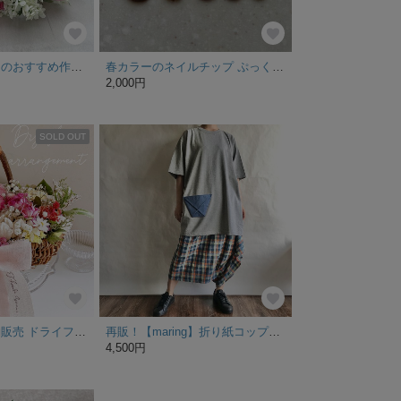
【特集掲載「今月のおすすめ作品100選」Happy pink bouquet チューリップ ピンク フリージア 花束 母の日 ウェディング 前撮り カーネーション ホワイト
春カラーのネイルチップ ぷっくりフラワー 春 パープル ホワイト パール
2,000円
SOLD OUT
［特集掲載］予約販売 ドライフラワー White&pink 花籠 フラワーアレンジメント フラワーバスケット 母の日 ギフト
再販！【maring】折り紙コップポケット オーバーサイズTシャツ ヘザーグレー T90-3
4,500円