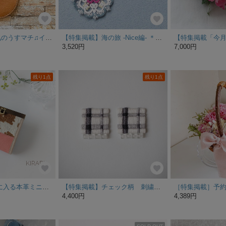
【シンプル&人気のうすマチ♫イタリアンレザー、ナチュラルのサコッシュ♫】イタリアンレザー、背面ポケット付き、スマホポシェット スマホポーチ スマホショルダー
【特集掲載】海の旅 -Nice編- ＊タティングレースのマリンピアス/イヤリング
3,520円
7,000円
残り1点
残り1点
【お札が折らずに入る本革ミニ財布】 ホルスタイン柄ハラコ / 大人のための、上品ピーチピンク ご褒美ギフト 二つ折り財布 コンパクト財布 レザー財布 革財布 ウォレット
【特集掲載】チェック柄 刺繍ピアスorイヤリング チタンピアス有 プレゼントラッピング可 グレー 春夏秋冬
4,400円
4,389円