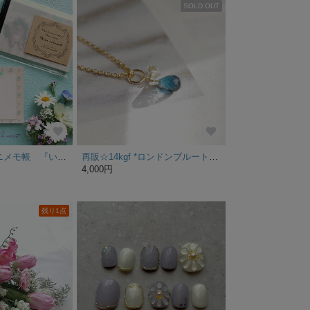
SOLD OUT
《特集掲載》 ミニメモ帳 『いたずら大好き子猫ちゃん』 水色バージョン
再販☆14kgf *ロンドンブルートパーズ×オイルインクォーツ ネックレス/天然石
4,000円
残り1点