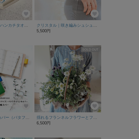
[特集掲載] ふわりハンカチタオル・floating
クリスタル｜咲き編みシュシュ｜4月誕生石
5,500円
SOLD OUT
【A6サイズ手帳カバー（バタフライペンホルダー）：サマーグリーン】スムース（牛）革 MK-1004-SN_btf
揺れるフランネルフラワーとフレンチラベンダーの初夏の花籠ギャザリング
6,500円