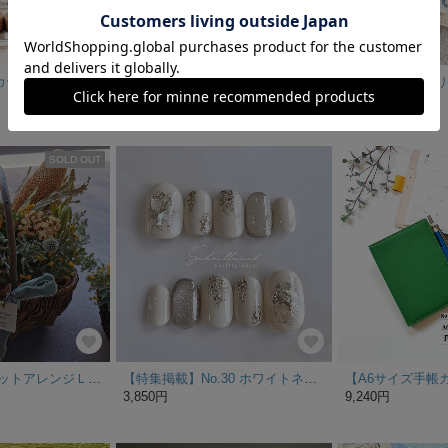
桜カラーのコッカースパニエルのスマホスタンド
真鍮waveバングル／18Kコーティング 《送料無料》
7,600円
1,200円
SOLD OUT
irodori bigバスケットアレンジＬsize 母の日
【特集掲載】No.30 ホワイトネイル 成人式 振袖 結婚式 ブライダル 袴 卒業 前撮り ウェディング 韓国 おしゃれ シュリット ネイルチップ
3,850円
9,240円