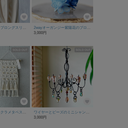
《特集掲載》袖リブロングスリーブTシャツ/love self club/ナチュラル
2wayオーガンジー紫陽花のブローチ
3,000円
SOLD OUT
SOLD OUT
ウッドビーズのマクラメタペストリー
ワイヤーとビーズのミニシャンデリア(ライトピーチ)
3,000円