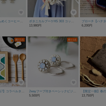
【特集掲載】きらめくコーヒーフロート
ボタニカルブーケHS 303 コットングレビレア ブーケ ウェディング 結婚式 パーティー 二次会 前撮り プリザーブドフラワー ドライフラワー
13,980円
6,200円
残り1点
残り1点
【特集掲載 / 再販7】コラベルタイル鍋敷き／ 取っ手付き（初夏 さわやか MIX色／オーダー木枠 タモ材） 夏ギフト
2wayフープ付きベーシックビジュー刺繍ピアス(水色)
5,500円
13,750円