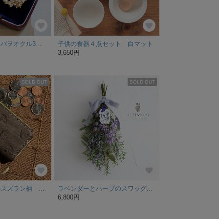
ブローチ【ハナタバヲオクル3】真鍮 ヴィンテージ アンティーク 鳥 淡水パール
子供の食器４点セット 白マット
3,650円
SOLD OUT
SOLD OUT
【限定一個】春のスズラン柄 ラウンドファスナー ミニ財布 革 コンパクト ミニマム グレー お花 花柄 プレゼントにも かわいい イタリアンレザー
ラベンダーとハーブのスワッグ アロマワックスサシェ付
6,800円