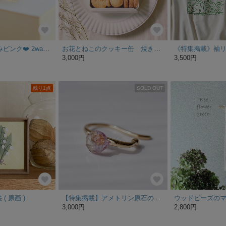
特集掲載❤️くすみピンク❤️ 2way❤️ リング/イヤーカフ14kgf Swarovski Pearl Simple Twist Ring【gift box】
お花とねこのクッキー缶 焼き菓子 クッキー缶
3,000円
3,500円
残り1点
SOLD OUT
( 原画 )
【特集掲載】アメトリン原石の1粒イヤーカフ／天然石 鉱物 原石アクセサリー
3,000円
2,800円