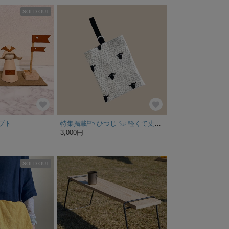
SOLD OUT
ブト
特集掲載𓆸 ひつじ 𓃔 軽くて丈夫 キルティング 上履き入れ ▶︎ 受注製作 サイズ変更 オーダー 上履き袋
3,000円
SOLD OUT