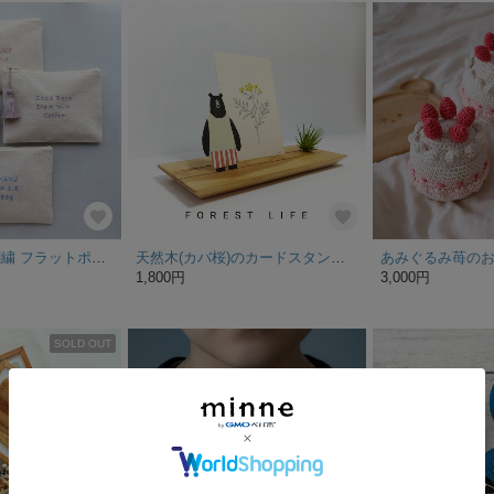
名入れ ネーム 刺繍 フラットポーチ｜推し活・出産祝い・誕生日・記念品・プチギフト｜選べるタッセル｜母子手帳ケース・通帳ケース・メイクポーチ｜お揃い まとめ買い対応【ゴシック体】
天然木(カバ桜)のカードスタンド2連溝
1,800円
3,000円
SOLD OUT