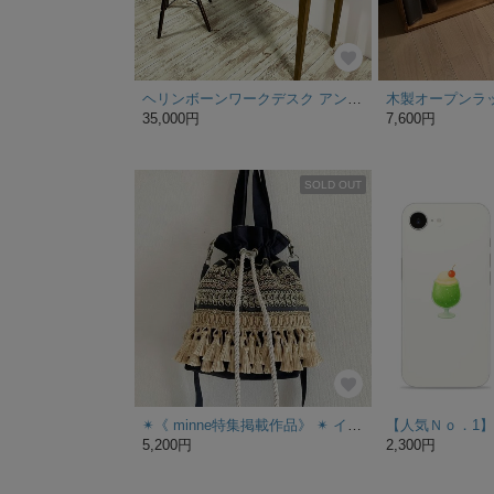
ヘリンボーンワークデスク アンティーク
35,000円
7,600円
SOLD OUT
✴《 minne特集掲載作品》 ✴ インド刺繍などの海外刺繍リボン使用❇️・❇️・❇️中身もたっぷり入るマチ付きの巾着バッグ(取り外し可能のショルダー付き)
5,200円
2,300円