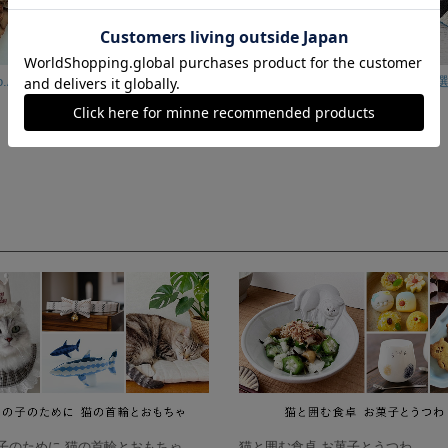
【2個セット】No.A-1_モザイクタイルトレーM
K18ピンクゴールド かすみ草 ネックレス
38,000円
3,000円
子のために 猫の首輪とおもちゃ
猫と囲む食卓 お菓子とうつわ