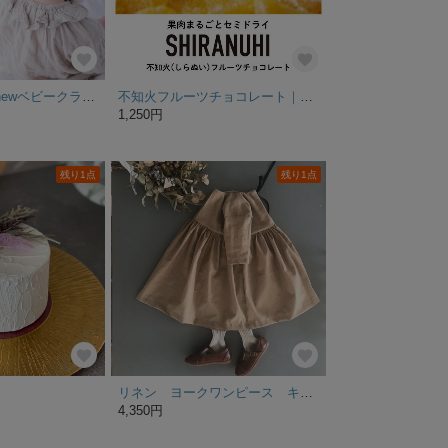
販売数4000件超 newベビークラウン(大:直径10cm)
不知火フルーツチョコレート｜今までにないみずみずしさ！植物油脂不使用カカオ60％チョコレート｜バレンタイン 御中元ギフト お歳暮 クリスマス ホワイトデー 自分へのご褒美
1,250円
残り1点
残り1点
リネン ヨークワンピース キッズ 子供服 ワンピース 肩落ち
4,350円