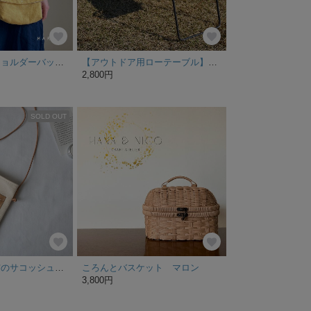
くったり＊麻＊ショルダーバッグ＊マスタード
【アウトドア用ローテーブル】５秒で組立完了♪ １×８材用アイアン脚（簡易組立式）脚のみ
2,800円
SOLD OUT
ヌメ革と倉敷帆布のサコッシュ◆キナリ◆
ころんとバスケット マロン
3,800円