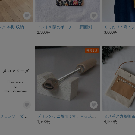
木製オープンラック 本棚 収納棚｜ハンドメイド｜ディスプレイラック 幅80cm
インド刺繍のポーチ （両面刺繍）小物入れ コインケース キーケース
1,900円
3,000円
残り1点
【人気Ｎｏ．1】メロンソーダ ほぼ全機種対応 13 12 11 XS XR 8 8Plus 7 7Plus Androidケース スマホケース スマホカバー GALAXY Xperia
プリンのミニ焼印です。直火式焼印
1,700円
4,800円