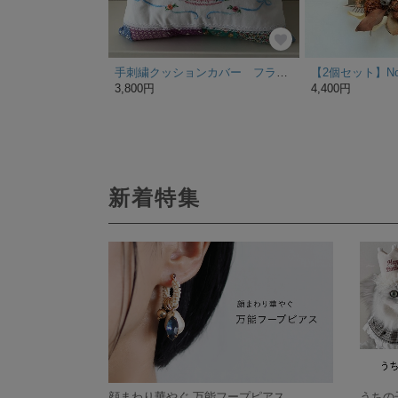
手刺繍クッションカバー フラワードレスの女の子
3,800円
4,400円
新着特集
顔まわり華やぐ 万能フープピアス
うちの