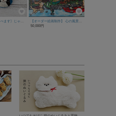
〘生地の色と猫選べます〙じゃれる猫 流れ星 ブローチ 受注制作
【オーダー絵画制作】 心の風景に溶け込む愛しきペットたち
50,000円
いつでもそばに 猫のぬいぐるみと置物