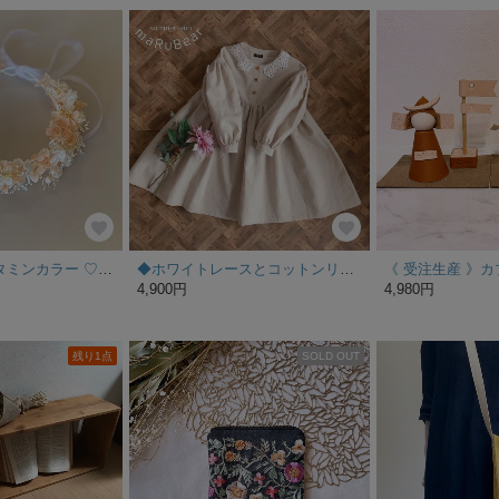
【特集掲載】ビタミンカラー ♡ ベビー キッズ ♡ 花冠
◆ホワイトレースとコットンリネンのワンピース◆入園・入学
《 受注生産 》カ
4,900円
4,980円
残り1点
SOLD OUT