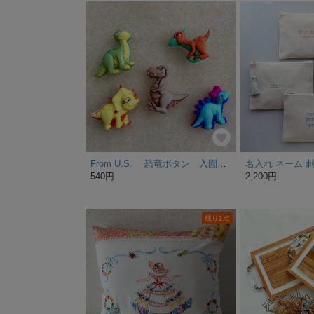
From U.S. 恐竜ボタン 入園入学準備
540円
2,200円
残り1点