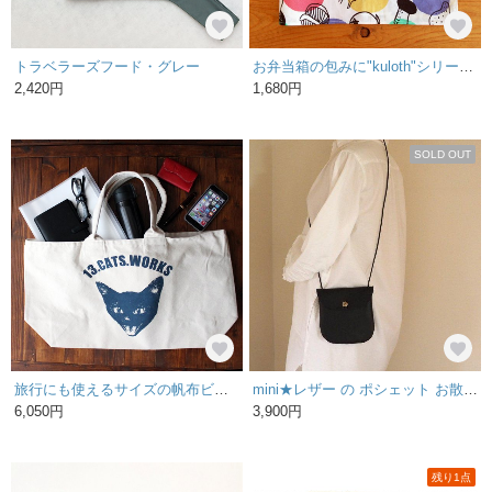
トラベラーズフード・グレー
お弁当箱の包みに"kuloth"シリーズ きのこ
2,420円
1,680円
SOLD OUT
旅行にも使えるサイズの帆布ビッグトートバッグ（VIVI FACE） シルクスクリーン 13.CATS.WORKSオリジナル
mini★レザー の ポシェット お散歩 バッグ サコッシュ 携帯 と お財布 だけ！の 斜めがけ かばん 黒
6,050円
3,900円
残り1点