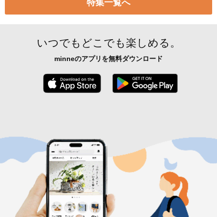
特集一覧へ
いつでもどこでも楽しめる。
minneのアプリを無料ダウンロード
App Store からダウンロード
Google P