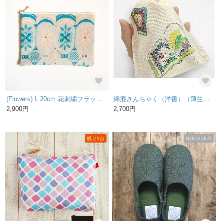
(Flowers) L 20cm 花刺繍フラットポーチ
綿混きんちゃく（洋書）（薄生成色）
2,900円
2,700円
残り1点
SOLD OUT