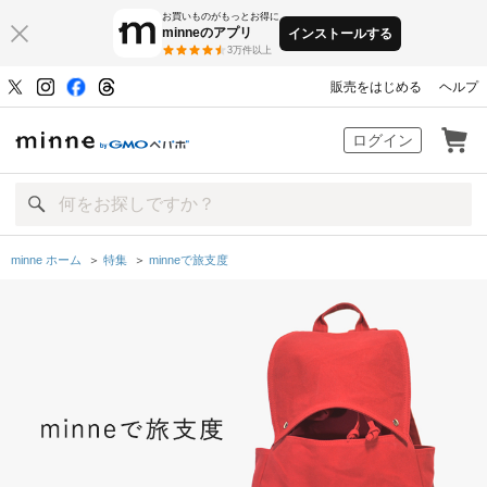
お買いものがもっとお得に
minneのアプリ
インストールする
3万件以上
販売をはじめる
ヘルプ
minne by GMOペパボ
ログイン
minne ホーム
＞
特集
＞
minneで旅支度