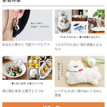
新着特集
顔まわり華やぐ 万能フープピアス
うちの子のために 猫の首輪とおも
ちゃ
猫と囲む食卓 お菓子とうつわ
いつでもそばに 猫のぬいぐるみと
置物