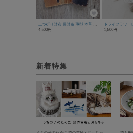
二つ折り財布 長財布 薄型 本革 メンズ レディース
4,500円
1,500円
新着特集
うちの子のために 猫の首輪とおもちゃ
猫と囲