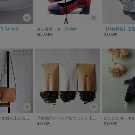
･24 gold
名古屋帯 漆 24.0cm
38,000円
4,900円
SOLD OUT
シルバーの肩紐で気持ち上がるサコッシュ！ レンガ タッセル付
斉藤珈琲オリジナルブレンド【玄・妙・坐】(自家焙煎珈琲豆/100g×3)
4,000円
2,000円