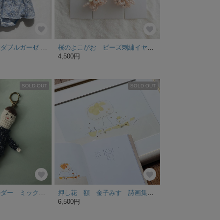
【特集掲載】国産ダブルガーゼ 花柄刺繍のチュニック♪お揃いコーデ♪姉妹コーデ♪【手加工】【上質素材】
桜のよこがお ビーズ刺繍イヤリング
4,500円
SOLD OUT
SOLD OUT
にんげんキーホルダー ミックスカラーのセーターのコ
押し花 額 金子みすゞ詩画集「花」（春陽堂刊）挿絵「木」
6,500円