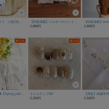
フレンチシノワズリ 小皿2色セット
【特集掲載】ベルギーのコットンリネン ざっくりヘリンボーンのコージーとマットのセット
2,880円
2,800円
残り1点
残り1点
◆特集掲載作品◆【Spring yellow🌼】ブライダルドレス ドッグウェア 犬服 花✨🌸
ネイルチップ06/
【再販】刺繍半
3,200円
5,500円