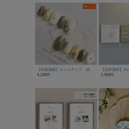
残り1点
【特集掲載】ネイルチップ 成人式 前撮り ニュアンス ブライダル ウエディング 卒業式 入学式 グリーン 和装 和柄 フラワー 色打掛
4,200円
3,300円