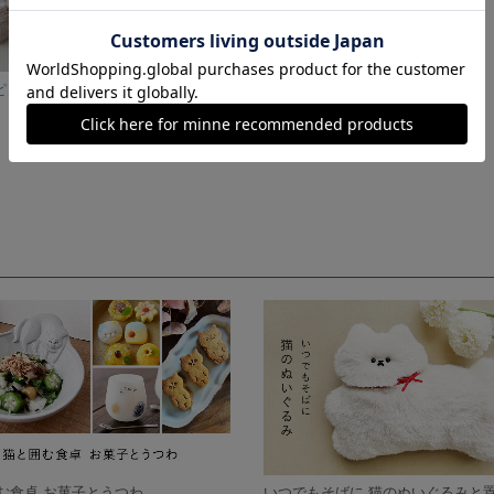
ドライフラワーピン(パッチンピン)
(5%off)大島紬のアオザイ風コートドレス・揃いのストール•マスク付き／着物リメイク・一点物
30,400円
む食卓 お菓子とうつわ
いつでもそばに 猫のぬいぐるみと