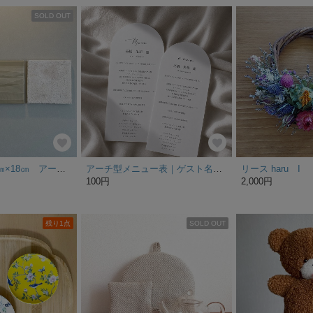
SOLD OUT
【送料無料】18㎝×18㎝ アートパネル インテリアパネル キャンバスアート
アーチ型メニュー表｜ゲスト名入り＊選べる2種類のデザイン @100
リース haru I
100円
2,000円
残り1点
SOLD OUT