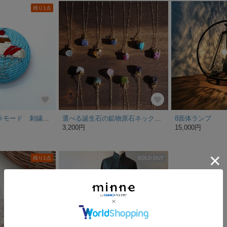
残り1点
絹糸のプリンアラモード 刺繍ブローチ
選べる誕生石の鉱物原石ネックレス 天然石 パワーストーン
8面体ランプ
3,200円
15,000円
残り1点
SOLD OUT