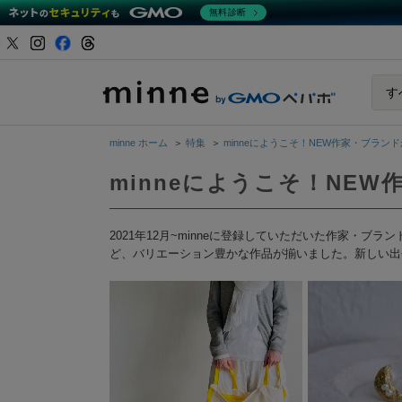
無料診断
minne b
す
minne ホーム
＞
特集
＞
minneにようこそ！NEW作家・ブランドが
minneにようこそ！NEW
2021年12月~minneに登録していただいた作家
ど、バリエーション豊かな作品が揃いました。新しい出