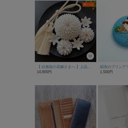
残り1点
【 白無垢の花嫁さまへ 】上品な和装髪飾り 正絹 つまみ細工 成人式 色打掛 ウェディング ヘアアクセサリー ヘア飾り
14,800円
1,500円