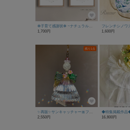
❇︎子育て感謝状❇︎ ~ナチュラルブラウン~ ２枚セット【A4/2L/ハガキ】
1,700円
1,600円
残り1点
✨再販✨サンキャッチャー🎀フェアリー🎀
2,550円
16,800円