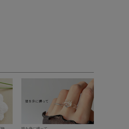
置物
猫を身に纏って