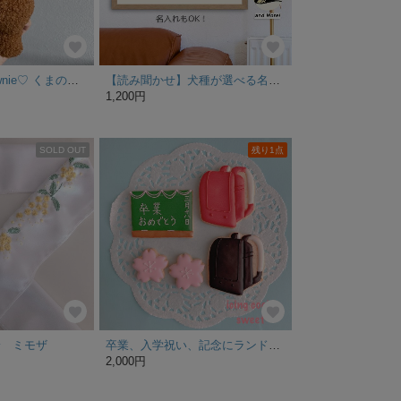
【特集掲載】brownie♡ くまのぬいぐるみ
【読み聞かせ】犬種が選べる名入れ可能 フレーム付き犬のイラストポスター 北欧キャンバスプリント うちの子アート 送料無料
1,200円
SOLD OUT
残り1点
衿 ミモザ
卒業、入学祝い、記念にランドセルアイシングクッキー
2,000円