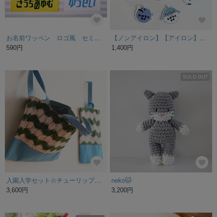
お名前ワッペン ロゴ風 セミ―オーダー
【ノンアイロン】【アイロン】【耐水】海シリーズ/タグ用 カット済み
590円
1,400円
SOLD OUT
入園入学セット☆チューリップ☆レッスンバッグ☆靴袋☆女の子
neko🐱
3,600円
3,200円