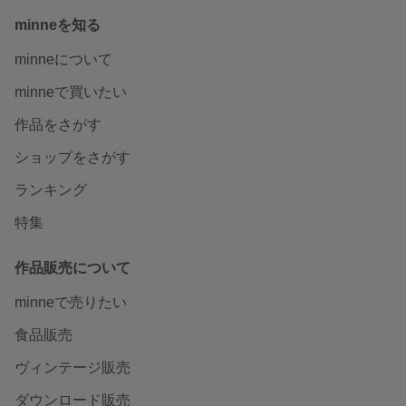
特集一覧へ
いつでもどこでも楽しめる。
minneのアプリを無料ダウンロード
App Store からダウンロード
Google P