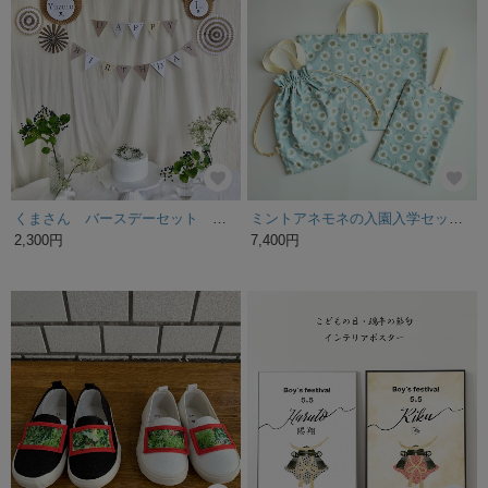
送料無料【入学準備3点セット】レッスンバッグ・上履き袋・体操服袋／くまさん刺繍×ネイビー
特集掲載◼️卒業まで使える©️入園入学5点セット◼️グレーデニム NVブルーライン™️◼️入園入学セット 男の子 ランチョンマット 給食袋 追加可♪
6,500円
19,980円
残り1点