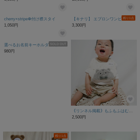
ブラック×襟周りパール親子リンクセット（ママ＆ボーイ）
刺繍もできる上品ストライプ巾着＆ランチョンマット
42,000円
2,400円
残り1点
#新作・入学# STUDY DESK pine three-piece set / 学習机３点セット
名入れポスター☆こどもの日/鯉のぼり/端午の節句
48,800円
1,380円
SOLD OUT