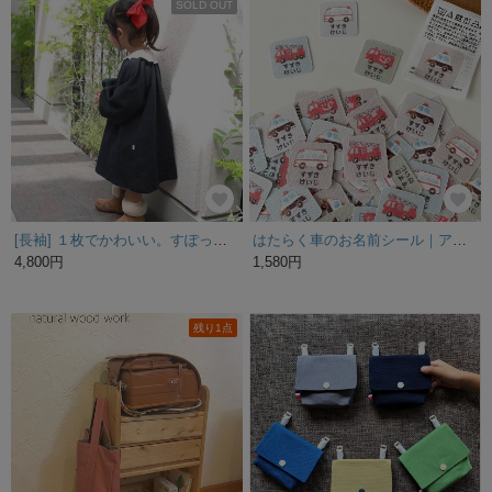
SOLD OUT
[長袖] １枚でかわいい。すぽっと着るだけワンピース***
はたらく車のお名前シール｜アイロン不要 カット済み 洋服タグにぎゅっと貼るだけ ネームタグ
4,800円
1,580円
残り1点