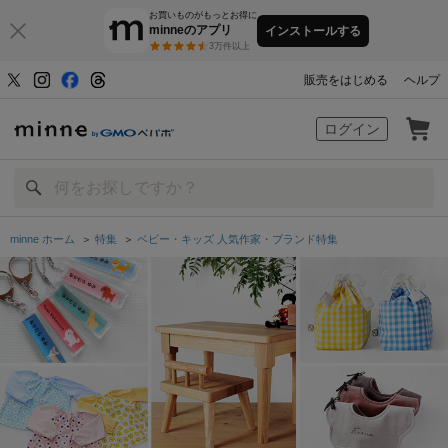
お買いものがもっとお得に
minneのアプリ
インストールする
3万件以上
販売をはじめる
ヘルプ
minne by GMOペパボ
ログイン
minne ホーム
＞
特集
＞
ベビー・キッズ 人気作家・ブランド特集