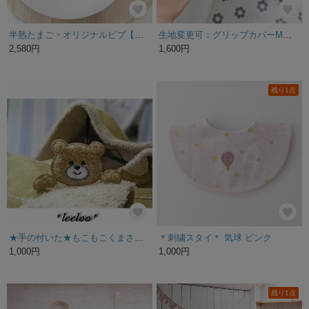
半熟たまご・オリジナルビブ【おいしいスタイ】：出産祝い ベビー よだれかけ bib
生地変更可：グリップカバーM：（幅16〜20cm)：グリップカバー / ハンドルカバー : ご希望サイズに作ります : １セット（左右）
2,580円
1,600円
残り1点
★手の付いた★もこもこくまさん★ワッペンＡ
＊刺繍スタイ＊ 気球 ピンク
1,000円
1,000円
残り1点