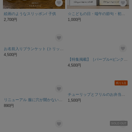
cherry×stripe❁付け襟スタイ
【キナリ】 エプロンワンピース
1,050円
3,300円
SOLD OUT
選べるお名前キーホルダー ネームプレート
｟リンネル掲載｠もふもふはむちゃんスタイ＊｟オーダーメイド｠______________名入れよだれかけ・かぶらない出産祝いのショップcho co co ＊ (ちょここ)
980円
2,500円
残り1点