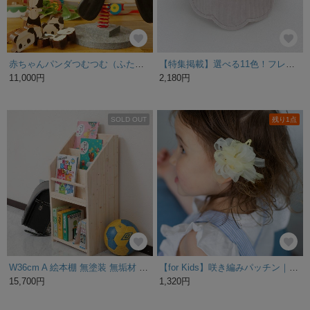
赤ちゃんパンダつむつむ（ふたごのおまけ付）
【特集掲載】選べる11色！フレンチコーデュロイ 花 スタイ 名入れ 刺しゅう
11,000円
2,180円
SOLD OUT
残り1点
W36cm A 絵本棚 無塗装 無垢材 ハンドメイド 収納 片付け 安全 完成品 子ども 整理整頓 本棚 収納ラック 絵本ラック
【for Kids】咲き編みパッチン｜チアフル（イエロー）
15,700円
1,320円