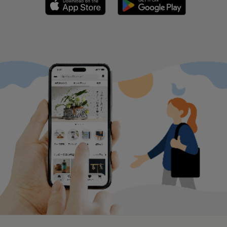
新着特集
顔まわり華やぐ 万能フープピアス
うちの子のために 猫の首輪とおも
ちゃ
猫と囲む食卓 お菓子とうつわ
いつでもそばに 猫のぬいぐるみと
置物