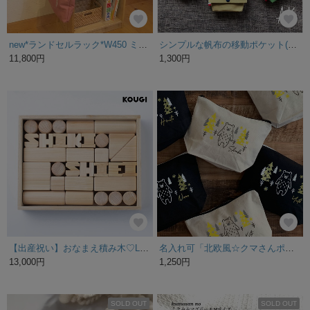
new*ランドセルラック*W450 ミディアム
シンプルな帆布の移動ポケット(クリップタイプ) H-02
11,800円
1,300円
【出産祝い】おなまえ積み木♡Lサイズ〈桐箱入り〉名入れギフト【対象年齢０歳～・子供PSCマーク認証】
名入れ可「北欧風☆クマさんポーチ」
13,000円
1,250円
SOLD OUT
SOLD OUT