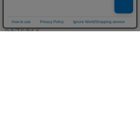
作品販売について
アプリで開く
minneで売りたい
食品販売
ヴィンテージ販売
ダウンロード販売
minne PLUS
minne LAB
販売支援企画・イベント
読みもの
minneとものづくりと
minne学習帖