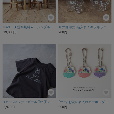
№21 ★送料無料★ シンプルデスク 節ありオーク無垢材で製作したキッズデスク・お絵かき机や子供机に
傘の目印に♪名入れ＊キラキラ＊傘マーカー＊入園入学
19,800円
980円
<キッズ>シティガール Tee(Tシャツ)
Pretty お花の名入れキーホルダー/ブローチ
2,970円
950円