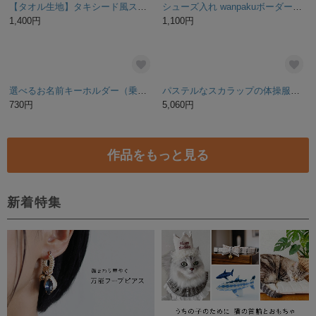
くまさん バースデーセット ～ブラウン～ ガーランド 誕生日 ハーフバースデー ペーパーファン お百日 100日 お食い初め 誕生日飾り
ミントアネモネの入園入学セット│レッスンバッグ・上履き入れ・お着替え袋３点セット 送料無料 通園通学
2,300円
7,400円
絵画のようなスリッポン/ 子供
☆こどもの日・端午の節句・初節句メモリアルポスター 兜1☆ ベビーポスター/命名書