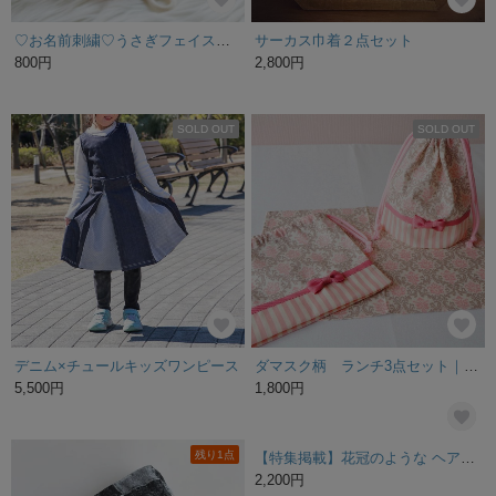
♡お名前刺繍♡うさぎフェイスの上質ループタオル35×33
サーカス巾着２点セット
800円
2,800円
SOLD OUT
SOLD OUT
デニム×チュールキッズワンピース
ダマスク柄 ランチ3点セット｜ピンク×グレージュ
5,500円
1,800円
残り1点