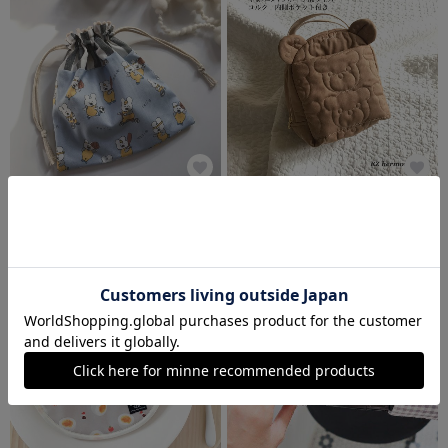
スポーツ大好き！ねずみくんのコップ袋☆男の子☆ミニ巾着
保冷ポケット付き kumasan no くまみみ マグポーチ Mサイズ コルク くま 保冷 保温
1,000円
5,300円
SOLD OUT