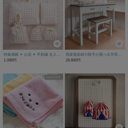
特集掲載 ✦ お花 ✦ 手刺繍 名入れ可 ✦ 入園入学／レッスンバッグ／上履き入れ／お着替え袋／お弁当袋／コップ袋 ✦ 入園入学オーダー会
国産無垢材の取手が選べる学習机 / 引出し付 ワークデスク カラー・サイズオーダー可 [ 天板蜜蝋ワックス仕上げ ]
1,090円
29,800円
SOLD OUT