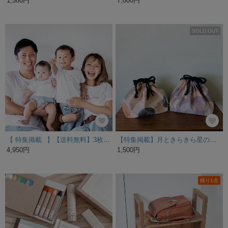
1,580円
7,800円
SOLD OUT
【 特集掲載⠀】【送料無料】3枚セット Stylish.名前入りTシャツ (ゴールドプリント) 出産祝い 親子リンクコーデ 名前入り 名入れ
【特集掲載】月ときらきら星のお弁当袋 入園入学
4,950円
1,500円
残り1点