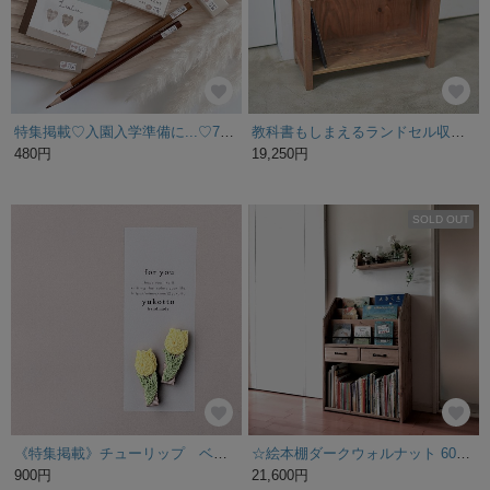
特集掲載♡入園入学準備に...♡77枚 アイロン不要 ミニサイズ くすみカラー アイロン不要 タグ用 お名前シール*おなまえシール*ノンアイロン 貼るだけ*名前シール 耐水シール
教科書もしまえるランドセル収納 バッグや観葉植物ラックにも
480円
19,250円
SOLD OUT
《特集掲載》チューリップ ベビーヘアクリップ イエロー
☆絵本棚ダークウォルナット 60サイズ emuz-mode☆
900円
21,600円