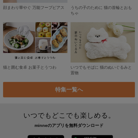
2,700円
1,000円
お名前入りブランケット (トリップ)
【特集掲載】［パープル×ピンク］HAPPY BIRTHDAY フラワーガーランド バースデーガーランド 誕生日
4,500円
4,500円
残り1点
リニューアル 服に穴が開かない★名札クリップ・名札留め・全13種類【入園・入学】
チューリップとフリルのお弁当袋
890円
1,500円
SOLD OUT
【タオル生地】タキシード風スタイ
シューズ入れ wanpakuボーダー くろ×あお
1,400円
1,100円
選べるお名前キーホルダー（乗り物）
パステルなスカラップの体操服入れ pink×purple サイズ変更可能
730円
5,060円
作品をもっと見る