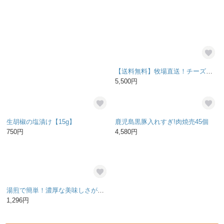
あおさ海苔を使った濃厚のり佃煮
【送料無料】牧場直送！チーズ６点セット
720円
5,500円
生胡椒の塩漬け【15g】
鹿児島黒豚入れすぎ!肉焼売45個