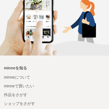
いつでもどこでも楽しめる。
minneのアプリを無料ダウンロード
App Store からダウンロード
Google P