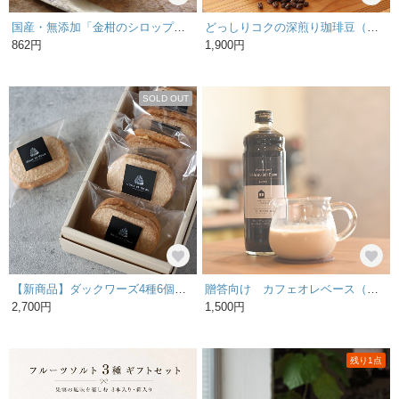
国産・無添加「金柑のシロップ煮」金柑 コンポート 金柑の甘露煮［ｍ008］
どっしりコクの深煎り珈琲豆（インドネシア）
862円
1,900円
SOLD OUT
【新商品】ダックワーズ4種6個セット
贈答向け カフェオレベース（無糖）スペシャルティコーヒー
2,700円
1,500円
残り1点