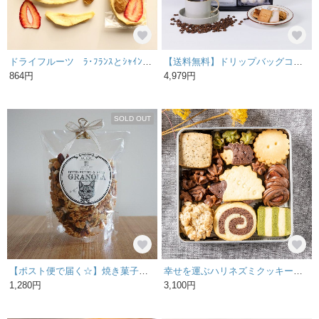
ドライフルーツ ﾗ･ﾌﾗﾝｽとｼｬｲﾝﾏｽｶｯﾄと自然栽培レモンと苺
【送料無料】ドリップバッグコーヒー８個 & お菓子おすすめ4袋
864円
4,979円
SOLD OUT
【ポスト便で届く☆】焼き菓子屋さんが作った理想の朝食グラノーラ（シナモン）☆
幸せを運ぶハリネズミクッキー缶＊発酵バターと米油使用＊
1,280円
3,100円