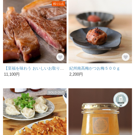
残り1点
【至福を味わう おいしいお取り寄せ】特集掲載 近江牛極上サーロインステーキ2枚 送料無料
紀州南高梅かつお梅５００ｇ
11,100円
2,200円
SOLD OUT