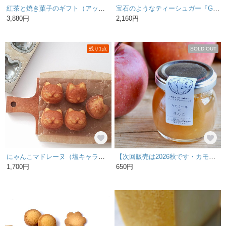
紅茶と焼き菓子のギフト（アッサムC.T.C）
宝石のようなティーシュガー『Giftea Sugar』 送料半額キャンペーン！（北海道、九州、沖縄を除く）
3,880円
2,160円
残り1点
SOLD OUT
にゃんこマドレーヌ（塩キャラメル）5個セット
【次回販売は2026秋です・カモミール×りんご】 無添加ハーブ×フルーツジャム
1,700円
650円