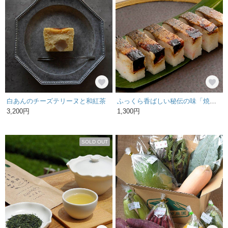
白あんのチーズテリーヌと和紅茶
ふっくら香ばしい秘伝の味「焼き鯖寿司」
3,200円
1,300円
SOLD OUT