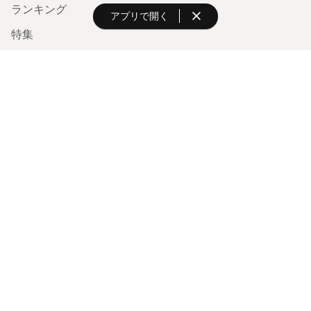
アプリで開く
minneを知る
minneについて
minneで買いたい
作品をさがす
ショップをさがす
ランキング
特集