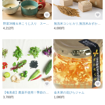
野菜34種＆米こうじ入り スープ5個ギフトセット【送料込み】M30MA5P［3000］
無洗米コシヒカリ,無洗米みずかがみ（各2㎏計4㎏）
4,212円
4,000円
【奄美産】農薬不使用！季節の島野菜10種以上詰め合わせセット
金木犀の花びらジャム
3,700円
1,080円