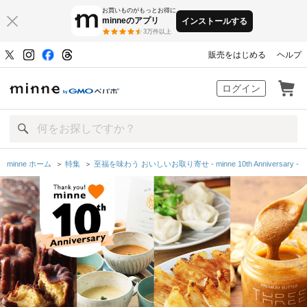
お買いものがもっとお得に
minneのアプリ
インストールする
3万件以上
販売をはじめる
ヘルプ
minne by GMOペパボ
ログイン
minne ホーム
＞
特集
＞
至福を味わう おいしいお取り寄せ - minne 10th Anniversary -