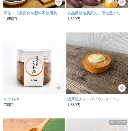
新茶！【農薬化学肥料不使用栽培】煎茶リーフタイプ
多品目栽培農家の、個性豊かな旬野菜つめあわせ6種セット
1,050円
1,620円
かつお梅
濃厚焼きチーズバウムクーヘン 5個入
700円
1,880円
SOLD OUT