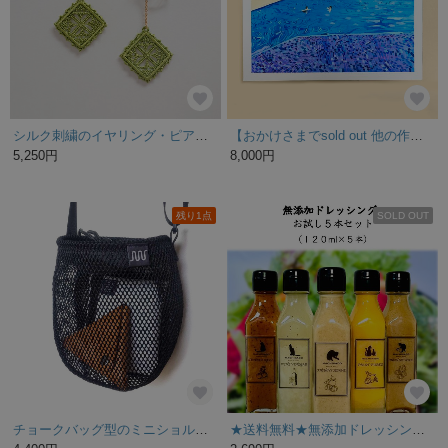
シルク刺繍のイヤリング・ピアス〈スクエア〉
【おかけさまでsold out 他の作品も是非ご覧ください♡120超え 特集掲載】原画 プールサイド バリ島
5,250円
8,000円
残り1点
SOLD OUT
チョークバッグ型のミニショルダーバッグA-Sサイズ ハリのあるナイロンメッシュ ブラック
★送料無料★無添加ドレッシングお試し５種セット