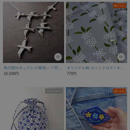
残り1点
鳥の群れネックレス/銀色～７羽が舞う 美しい鳥の旅立ち～ギフト＊自分へのご褒美に＊受注・送料無料
オリジナル柄 カットクロス / キンモクセイ グレー オックスフォード生地
16,500円
770円
SOLD OUT
残り1点