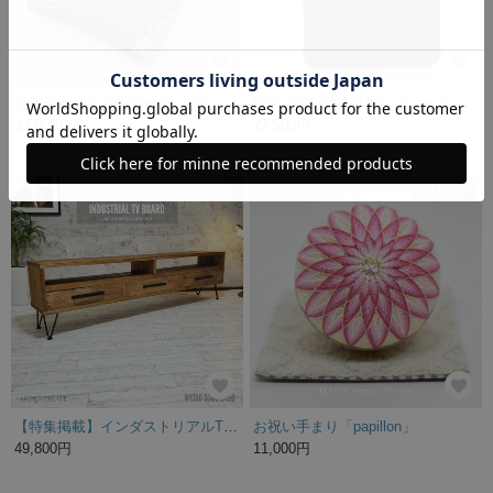
仕覆作家の一点物ポーチ｜ブルーグレー｜マスクケース・コスメポーチ
NBK-25006 NAKUUK ナクーク 小型 トートバッグ 牛革
2,500円
27,500円
SOLD OUT
SOLD OUT
【特集掲載】インダストリアルTVボード ローボード アイアン ヴィンテージ TV台 AMTV-002
お祝い手まり「papillon」
49,800円
11,000円