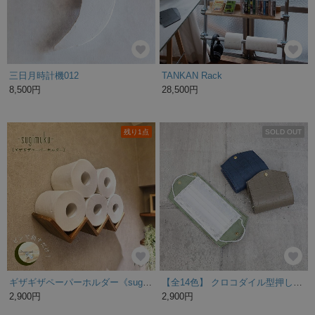
三日月時計機012
TANKAN Rack
8,500円
28,500円
残り1点
SOLD OUT
ギザギザペーパーホルダー《sugimukuシリーズ》ピンで刺すだけ！
【全14色】 クロコダイル型押しレザーのマスクケース/ マスクの仮置き/マスク置き/マスクホルダー【DOOON】
2,900円
2,900円