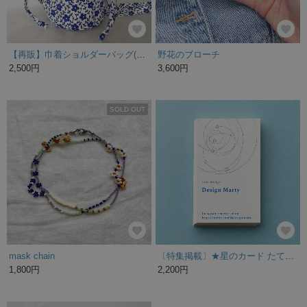
【再販】巾着ショルダーバッグ(アイビーフラワー ネイビー)
野花のブローチ
2,500円
3,600円
SOLD OUT
mask chain
〔特集掲載〕★星のカード たてまる ショップカード 名刺 サンクスカード 100枚
1,800円
2,200円