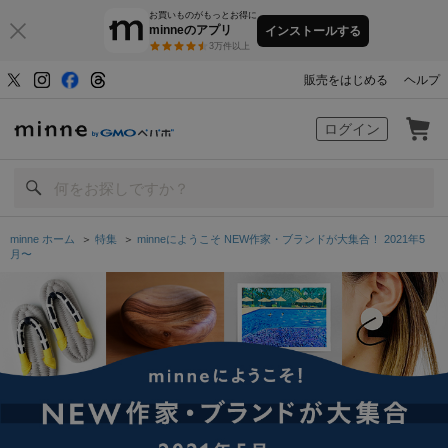
お買いものがもっとお得に
minneのアプリ
インストールする
3万件以上
販売をはじめる
ヘルプ
minne by GMOペパボ
ログイン
minne ホーム
＞
特集
＞
minneにようこそ NEW作家・ブランドが大集合！ 2021年5
月〜