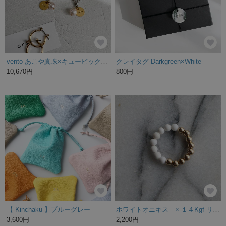
vento あこや真珠×キュービックジルコニア ピアス/イヤリング
クレイタグ Darkgreen×White
10,670円
800円
【 Kinchaku 】ブルーグレー
ホワイトオニキス × １４Kgf リング
3,600円
2,200円