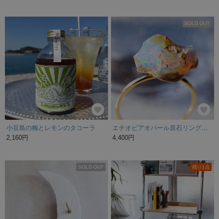
SOLD OUT
小豆島の梅とレモンのタコーラ
エチオピアオパール原石リング【Eor15】一点もの
2,160円
4,400円
SOLD OUT
残り1点