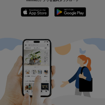
App Store からダウンロード
Google P