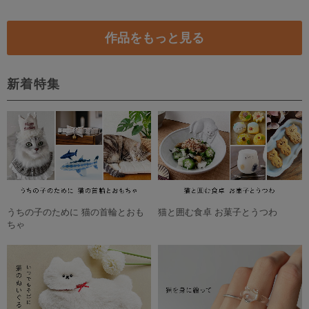
【特集掲載】「 紫陽花clearブルー」イヤリング クリアビーズ×パール
カラフルオハナのブローチ
2,500円
2,200円
SOLD OUT
❁特集掲載❁紫陽花のパステルバレッタ
2,000円
和紙の花「向日葵」 イヤリング ／ピアス イエロー
6,800円
作品をもっと見る