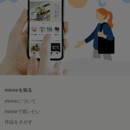
特集一覧へ
いつでもどこでも楽しめる。
minneのアプリを無料ダウンロード
App Store からダウンロード
Google P