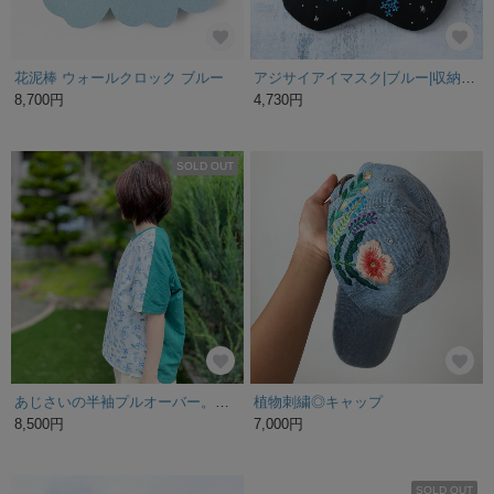
花泥棒 ウォールクロック ブルー
アジサイアイマスク|ブルー|収納ポーチ付
8,700円
4,730円
SOLD OUT
あじさいの半袖プルオーバー。オリジナルテキスタイル。M・L【受注製作】
植物刺繍◎キャップ
8,500円
7,000円
SOLD OUT