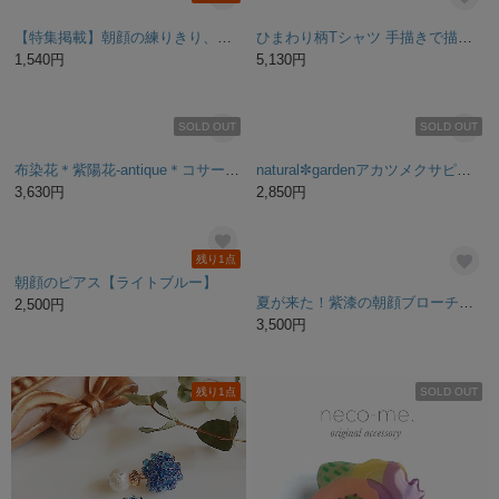
シャイニーガールのボタニカル刺繍ブローチ
紫陽花ブローチ＊モノトーン
3,500円
3,100円
残り1点
残り1点
【’21】ヒマワリのマニキュアフラワーイヤーカフセット
［受注制作］ガーベラの刺繍ブローチ（orange）
2,800円
2,530円
残り1点
【特集掲載】朝顔の練りきり、飴 耳飾り
ひまわり柄Tシャツ 手描きで描いた向日葵の花柄Tシャツ 夏
1,540円
5,130円