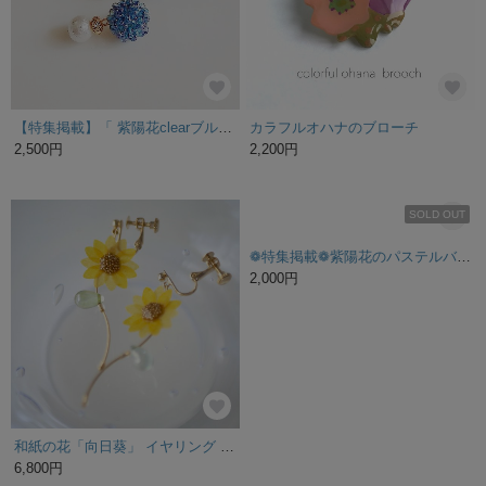
SOLD OUT
SOLD OUT
布染花＊紫陽花-antique＊コサージュ
natural✼gardenアカツメクサピアス
3,630円
2,850円
残り1点
朝顔のピアス【ライトブルー】
2,500円
夏が来た！紫漆の朝顔ブローチ【第2弾】
3,500円
残り1点
SOLD OUT