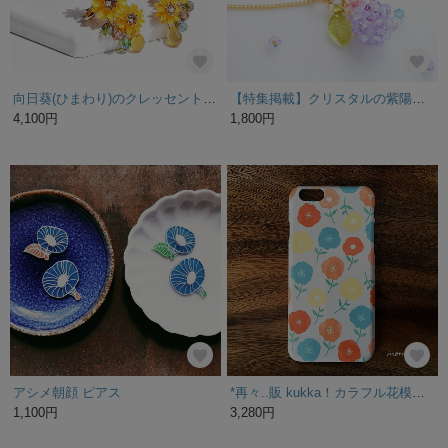
向日葵(ひまわり)のクレッセントイヤリング/ピアス【受注製作】
【特集掲載】クリスタルの紫陽花*ゆらゆらネックレス
4,100円
1,800円
アシメ朝顔 ピアス
*再々..販 kukka！カラフル花模様/フラワーのスマホケースiPhoneSE3/14/13/Xperia/Galaxy/AQUOS等
1,100円
3,280円