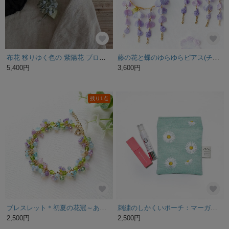
布花 移りゆく色の 紫陽花 ブローチ
藤の花と蝶のゆらゆらピアス(チタン/イヤリング/ノンホールピアス ) 藤色 ：ゆらゆら 揺れる 春 浴衣 初夏
5,400円
3,600円
残り1点
ブレスレット＊初夏の花冠～あじさい色の小花たち～＊受注制作
刺繍のしかくいポーチ：マーガレット（グリーン）
2,500円
2,500円