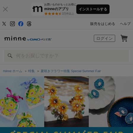
お買いものがもっとお得に
minneのアプリ
インストールする
3万件以上
販売をはじめる
ヘルプ
minne by GMOペパボ
ログイン
minne ホーム
＞
特集
＞
夏咲きフラワー特集 Special Summer Fair