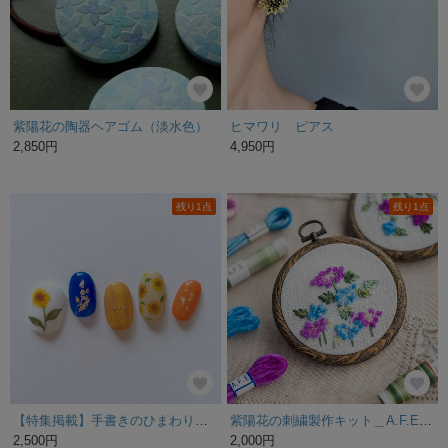
紫陽花の陶器ヘアゴム（淡水色）
ヒマワリ ピアス
2,850円
4,950円
残り1点
残り1点
【特集掲載】手書きのひまわりネイル（2パターン）
紫陽花の刺繍製作キット＿A.F.E6種の手芸素材で製作する簡単刺繍キットです
2,500円
2,000円