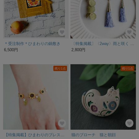
＊受注制作＊ひまわりの鍋敷き
〔特集掲載〕〈2way〉雨と咲く ◇紫陽花色のピアス（パーツ変更可能）
6,500円
2,800円
残り1点
残り1点
【特集掲載】ひまわりのブレスレット ∗つまみ細工∗
猫のブローチ 猫と朝顔