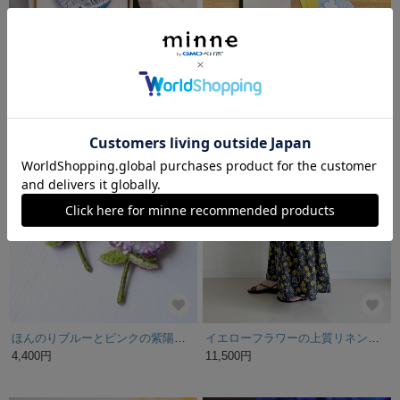
【特集掲載】: : : 陶土の草花ブローチ : : : 707
季節の紙ものセット 〈ひまわりとツバメさんと〉
2,200円
1,800円
残り1点
残り1点
ほんのりブルーとピンクの紫陽花、オートクチュール刺繍ブローチ、shibasakiさん
イエローフラワーの上質リネンギャザースカート
4,400円
11,500円