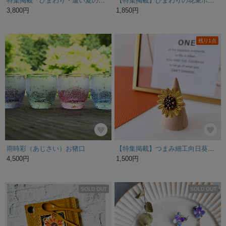
特集掲載「ひまわり・遠い夏の日」コルクボードの原画＊アートパネル
【特集掲載】ひまわりの花束ポーチ（イエロー）
3,800円
1,850円
残り1点
雨時彩（あじさい）お猪口
【特集掲載】つまみ細工向日葵 ＊大人かわいいリング＊
4,500円
1,500円
SOLD OUT
SOLD OUT