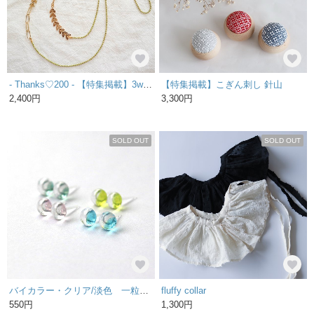
- Thanks♡200 - 【特集掲載】3way! (pistàcchio)ボタニカルなマスクチェーン
【特集掲載】こぎん刺し 針山
2,400円
3,300円
SOLD OUT
SOLD OUT
バイカラー・クリア/淡色 一粒ガラスのスタッドピアス / イヤリング サージカルステンレス / 樹脂ピアス
fluffy collar
550円
1,300円