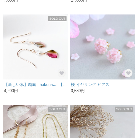
7,800円
17,800円
SOLD OUT
【新しい私】箱庭 - hakoniwa -【14kgf / ｳｫｰﾀｰﾒﾛﾝﾄﾙﾏﾘﾝ / ﾊｰｷﾏｰﾀﾞｲﾔﾓﾝﾄﾞ】
桜 イヤリング ピアス
4,200円
3,680円
SOLD OUT
SOLD OUT