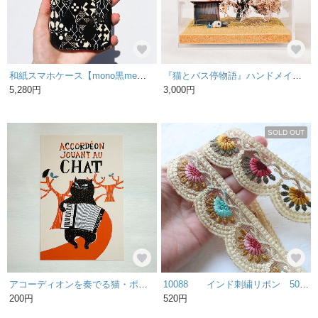
和紙スマホケース【mono黒me】より『菱形格子”呂色(Roiro)”』
『猫とバス停物語』ハンドメイド ジオラマ 桜
5,280円
3,000円
SOLD OUT
アコーディオンを奏でる猫・ポストカード
10088 インド刺繍リボン 50cm
200円
520円