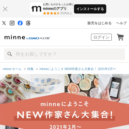
お買いものがもっとお得に
minneのアプリ
インストールする
3万件以上
販売をはじめる
ヘルプ
minne by GMOペパボ
ログイン
minne ホーム
＞
特集
＞
minneにようこそ NEW作家さん大集合！ 2021年2月〜