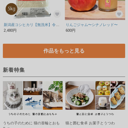
新潟産コシヒカリ【無洗米】令和2年産 ５kg 【食糧庁長官賞受賞】人気Ｎo.1コシヒカリ！大粒で、つや・香り・粘り・甘みがありもちもちした食感が特徴のお米です。
りんごジャム〜シナノレッド〜
2,480円
600円
作品をもっと見る
新着特集
うちの子のために 猫の首輪とおも
猫と囲む食卓 お菓子とうつわ