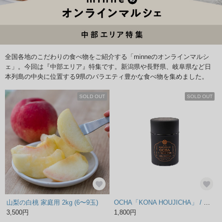
全国各地のこだわりの食べ物をご紹介する「minneのオンラインマルシ
ェ」。今回は『中部エリア』特集です。新潟県や長野県、岐阜県など日
本列島の中央に位置する9県のバラエティ豊かな食べ物を集めました。
SOLD OUT
SOLD OUT
山梨の白桃 家庭用 2kg (6〜9玉)
OCHA「KONA HOUJICHA」 / 御茶「粉焙じ茶」
3,500円
1,800円