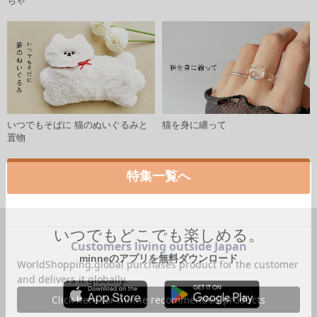
ちゃ
いつでもそばに 猫のぬいぐるみと
猫を身に纏って
置物
特集一覧へ
いつでもどこでも楽しめる。
minneのアプリを無料ダウンロード
App Store からダウンロード
Google P