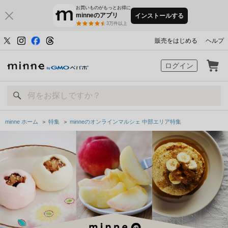
お買いものがもっとお得に
minneのアプリ
インストールする
3万件以上
販売をはじめる
ヘルプ
minne by GMOペパボ
ログイン
minne ホーム
＞
特集
＞
minneのオンラインマルシェ 中部エリア特集