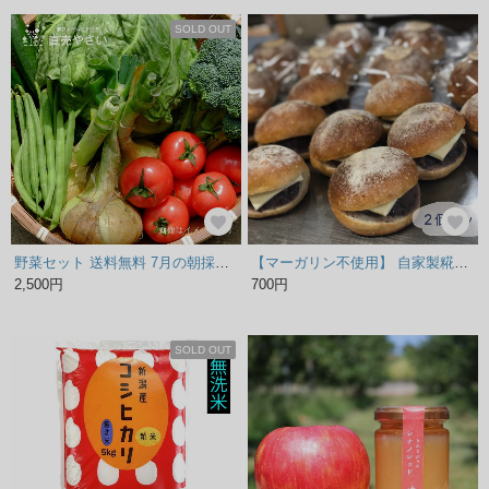
SOLD OUT
野菜セット 送料無料 7月の朝採り夏野菜 ５点セット 農家直売 やさい 新潟県阿賀野産 露地物 少人数のご家族におススメ 冷蔵
【マーガリン不使用】 自家製糀酵母のあんバター 2個
2,500円
700円
SOLD OUT