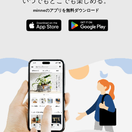
いつでもどこでも楽しめる。
minneのアプリを無料ダウンロード
App Store からダウンロード
Google P