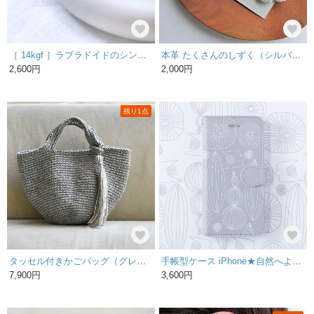
［ 14kgf ］ラブラドイドのシンプル ピアス / 透明感 華奢 小ぶりピアス
本革 たくさんのしずく（シルバー）ピアス／イヤリング
2,600円
2,000円
残り1点
タッセル付きかごバッグ（グレー内布付き）受注製作
手帳型ケース iPhone★自然へようこそ 北欧 手帳型スマホケース ニュアンスカラー ナチュラル 手帳型スマホカバー
7,900円
3,600円