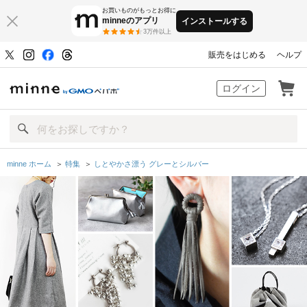
お買いものがもっとお得に
minneのアプリ
インストールする
3万件以上
販売をはじめる
ヘルプ
minne by GMOペパボ
ログイン
minne ホーム
＞
特集
＞
しとやかさ漂う グレーとシルバー