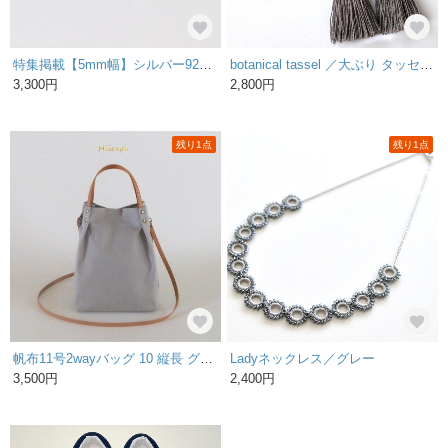
特集掲載【5mm幅】シルバー925刻印バングル
botanical tassel ／大ぶり タッセル ピアス イヤリング
3,300円
2,800円
残り1点
残り1点
帆布11号2wayバッグ 10 縦長 グレー
Ladyネックレス／グレー
3,500円
2,400円