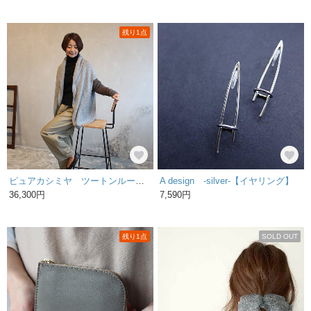
残り1点
ピュアカシミヤ ツートンルーズカーディガン ライトグレー×ブラウン
A design -silver-【イヤリング】
36,300円
7,590円
残り1点
SOLD OUT