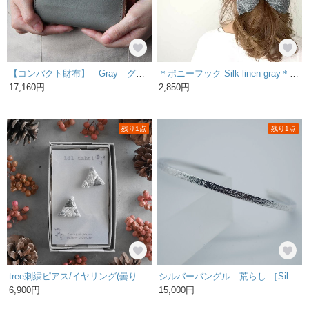
【コンパクト財布】 Gray グレー / 革財布 ミニ財布 小さい財布 名入れ ギフト
＊ポニーフック Silk linen gray＊ ヘアゴムで縛って挿すだけ簡単ヘアアレンジ
17,160円
2,850円
残り1点
残り1点
tree刺繍ピアス/イヤリング(曇り空の下)【受注制作】
シルバーバングル 荒らし ［Silver］
6,900円
15,000円