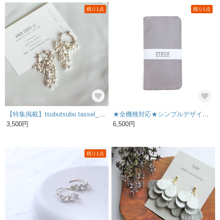
残り1点
残り1点
【特集掲載】tsubutsubu tassel_silver［ピアス・イヤリング］
★全機種対応★シンプルデザイン マイネ イタリアンレザー 【グレー】 手帳型 スマホケース
3,500円
6,500円
残り1点