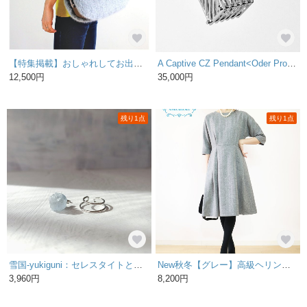
【特集掲載】おしゃれしてお出かけしたくなるふわもこフェイクファーの大人なショルダーバッグ（ダークグレー）《受注制作》[ エコファー バッグ ファーバッグ ショルダー ]
A Captive CZ Pendant<Oder Production> キュービックジルコニア ペンダント
12,500円
35,000円
残り1点
残り1点
雪国-yukiguni：セレスタイトとダブルラインのシルバーイヤーカフ
New秋冬【グレー】高級ヘリンボーン柄ウールドルマンスリーブウエスト切り替えワンピース★
3,960円
8,200円