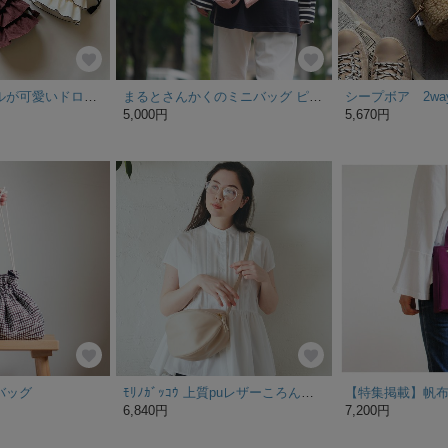
ティアードフリルが可愛いドローストリングミニバッグ
まるとさんかくのミニバッグ ピンク
5,000円
5,670円
バッグ
ﾓﾘﾉｶﾞｯｺｳ 上質puレザーころんとポーチ (肩紐1.7cm幅タイプ ベージュ)｜koro-h-be
6,840円
7,200円