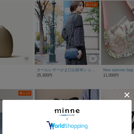
残り1点
オールレザーがま口お財布ショルダー(ネイビー)オシャレに可愛くコンパクト収納♪
New species bag /
25,300円
11,000円
残り1点