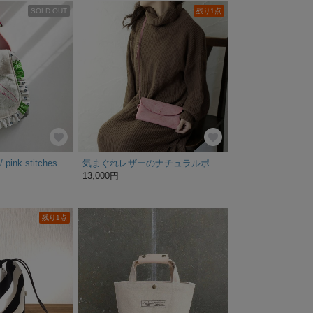
SOLD OUT
残り1点
 pink stitches
気まぐれレザーのナチュラルポシェット・撫子色《送料無料》
13,000円
残り1点