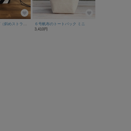
帆布の巾着バッグ（斜めストライプ）
６号帆布のトートバック ミニ
3,410円