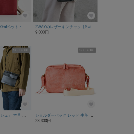
Sサイズ/軽量＆500mlペット・傘が縦に入る便利なショルダー/安心の国産帆布×ヌメ革#レッド
2WAYのレザーキンチャク【Switch】｜2toneブラック
9,000円
SOLD OUT
SOLD OUT
「ミニマルサコッシュ」 本革 ブラック ユニセックス
ショルダーバッグ レッド 牛革 ヌメ革 コンパクト 大容量 メンズ レディース
23,300円