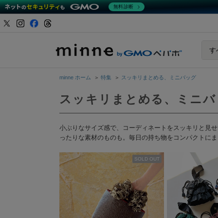
無料診断
minne b
す
minne ホーム
＞
特集
＞
スッキリまとめる、ミニバッグ
スッキリまとめる、ミニバ
小ぶりなサイズ感で、コーディネートをスッキリと見せ
ったりな素材のものも。毎日の持ち物をコンパクトにま
SOLD OUT