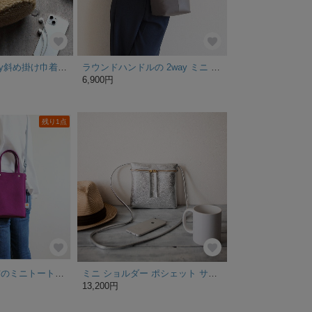
シープボア 2way斜め掛け巾着バッグ（ベージュ）
ラウンドハンドルの 2way ミニ バッグ＜モカグレー＞
6,900円
残り1点
【特集掲載】帆布のミニトートサコッシュ（ディープパープル）《受注制作》 [ ショルダーバッグ ミニバッグ トートバッグ ポシェット 紫 ２way 2ウェイ ツーウェイ ]
ミニ ショルダー ポシェット サコッシュ（本革）お出かけ 便利 【シルバー】
13,200円