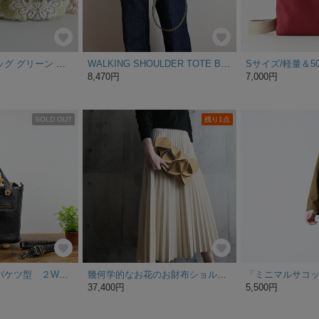
ベニスマリンバッグ グリーン 淡い緑と美しい光沢のモケット生地です
WALKING SHOULDER TOTE BAG （オリーブ/カーキ）3WAY 斜め掛け コンパクト ミニ
8,470円
7,000円
SOLD OUT
残り1点
ブナの木底鋲のバケツ型 ２WAYバッグ ブラック（全5色あり）
幾何学的なお花のお財布ショルダーバッグ-マスタード
37,400円
5,500円