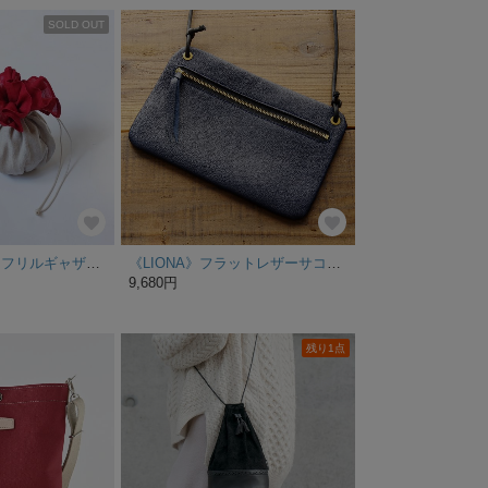
SOLD OUT
ベルギーリネン フリルギャザー巾着バッグ キナリ×レッド
《LIONA》フラットレザーサコッシュ ネイビー
9,680円
残り1点