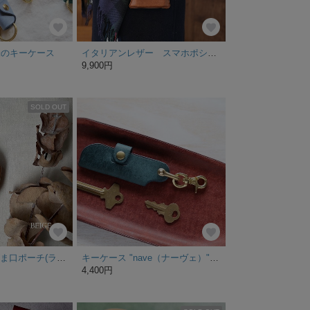
味のキーケース
イタリアンレザー スマホポシェット キャメル/ブラック 納期1週間
9,900円
SOLD OUT
[シュナウザー] がま口ポーチ(ラウンド)
キーケース "nave（ナーヴェ）" ペトロリオ
4,400円