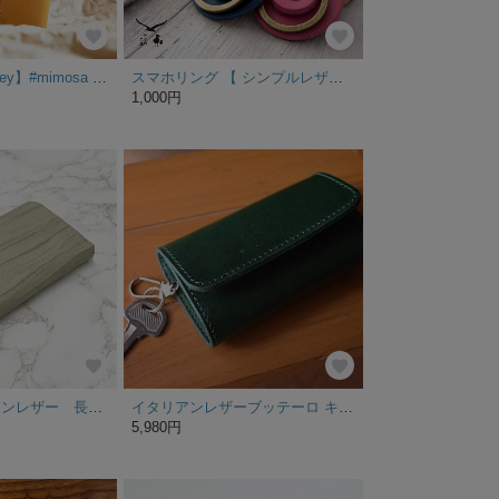
Bookcover【Audrey】#mimosa × cognac
スマホリング 【 シンプルレザーリング 】 落下防止 モバイルリング イタリアンレザー 革 シンプル 丸 父の日 FH04K
1,000円
日本製 イタリアンレザー 長財布 ロングウォレット 上質 牛革 ラウンドファスナー
イタリアンレザーブッテーロ キーケース
5,980円