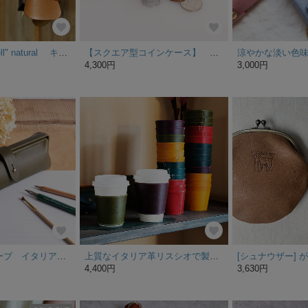
key case "cowbell" natural キーケース
【スクエア型コインケース】 イタリアレザー使用
涼やかな淡い色
4,300円
3,000円
paka-pen #オリーブ イタリアンレザーのペンケース 入学祝い、就職祝いにも
上質なイタリア革リスシオで製作したカップスリーブ、トールサイズ（コンビニラージサイズ）カラーも6種類
4,400円
3,630円