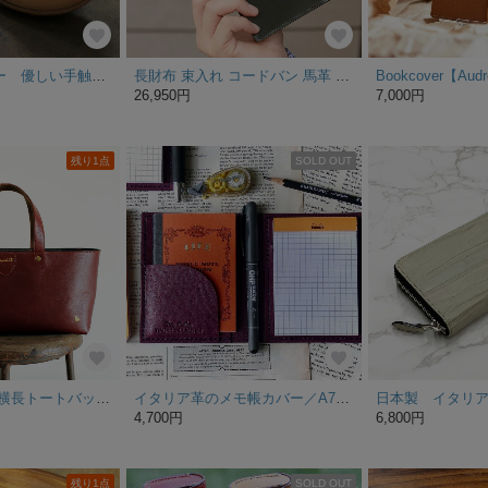
イタリアンレザー 優しい手触りのコインケース
長財布 束入れ コードバン 馬革 通しマチ長財布 GK-012
26,950円
7,000円
残り1点
SOLD OUT
《牛革製》軽量 横長トートバッグ 手提げバッグ うさぎ ボルドー 裏布あり
イタリア革のメモ帳カバー／A7サイズ／ロディアNo.11／横型
4,700円
6,800円
残り1点
SOLD OUT