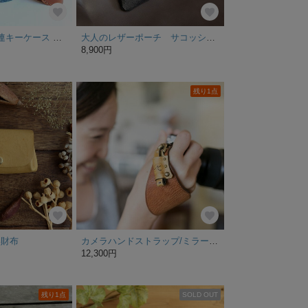
【受注生産品】4連キーケース 〜栃木レザー10色〜 イニシャル刻印無料
大人のレザーポーチ サコッシュ スマホ、長財布用シンプルショルダーバッグNew!!
8,900円
残り1点
い財布
カメラハンドストラップ/ミラーレスカメラ仕様 - ヴィンテージタン
12,300円
残り1点
SOLD OUT