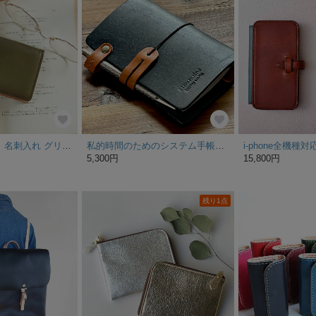
【永久無料保証】名刺入れ グリーン 栃木レザー/G0352201tjgnF
私的時間のためのシステム手帳 サドルレザー 漆黒 (ポケットサイ
5,300円
15,800円
残り1点