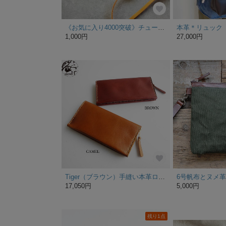
《お気に入り4000突破》チューインガムのような栞｜メンズ レディース 栞 しおり ブックマーク ブックマーカー 本革 本皮 プチギフト プレゼント ギフト プチプラ 読書 推し活
1,000円
27,000円
Tiger（ブラウン）手縫い本革ロングウォレット
17,050円
5,000円
残り1点