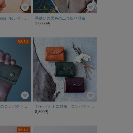
〔特集掲載〕AirPods Proレザーケース 《名入れ対応》
手縫いの黒色の二つ折り財布
17,000円
残り1点
イタリアンレザーのコンパクトキーリング グレー
ジャバラ ミニ財布 コンパクト財布 【シボ入り栃木レザー】
8,800円
残り1点