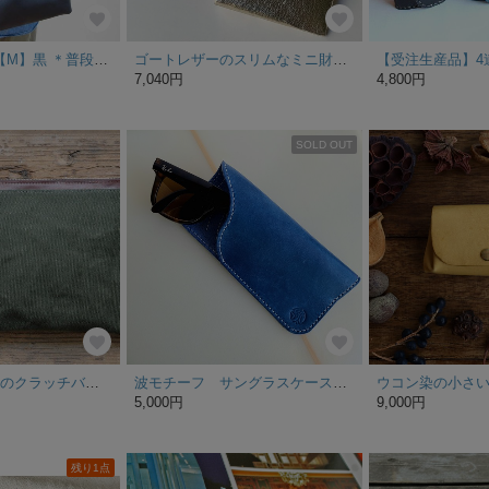
本革＊リュック【M】黒 ＊普段使いに＊毎日かつぎたくなる床革の魅力 バックパックで出かけよう メンズにも
ゴートレザーのスリムなミニ財布 ゴールド
7,040円
4,800円
SOLD OUT
6号帆布とヌメ革のクラッチバッグ
波モチーフ サングラスケース メガネケース
ウコン染の小さ
5,000円
9,000円
残り1点