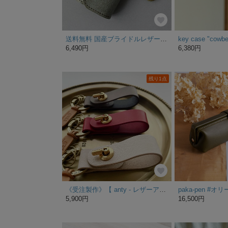
送料無料 国産ブライドルレザー 3WAY キーケース コインケース カードケース カラビナ 付き PAOLO オリーブ
6,490円
6,380円
残り1点
《受注製作》【 anty - レザーアンティークループホルダー 】
5,900円
16,500円