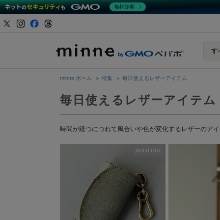
無料診断
minne b
す
minne ホーム
＞
特集
＞
毎日使えるレザーアイテム
毎日使えるレザーアイテム
時間が経つにつれて風合いや色が変化するレザーのアイ
SOLD OUT