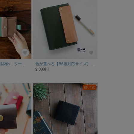
手帳のようなミニ財布s｜ターコイズ×ベージュ×水色〈受注製作〉
色が選べる【B6版対応サイズ】バイカラーの手帳カバー（受注製作）本革
9,000円
残り1点