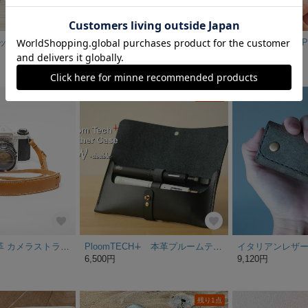
牛革 カードポケット レザー キーケース 4連 グリーン
国産高級レザー キーケース 鍵入れ 本革 オシャレなキーケース おしゃれ
3,500円
3,900円
残り1点
【送料無料】本革 カメラストラップ 一眼レフ ミラーレス 日本製 オイルヌメ革 キャメル ハンドメイド
PloomTECH∔ 本革プルームテックプラスケース 2本挿しブラック＿ギボシ ◇◇プレゼントに自分用に◇◇
6,500円
9,120円
残り1点