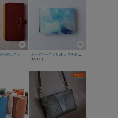
i-phone全機種対応/手縫い/ブッテーロ/名入れ/プレゼント/オーダー
カードケース ▷Calling マチあり カード他、小物やアクセサリの携帯にも！
3,500円
残り1点