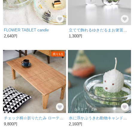
FLOWER TABLET candle
立てて飾れるゆきだるまお箸置き・透明《１個》
2,640円
1,300円
残り1点
チェック柄☆折りたたみ ローテーブル
水に浮かぶうきわ動物キャンドル《シロクマ＆パンダ》
9,800円
2,160円