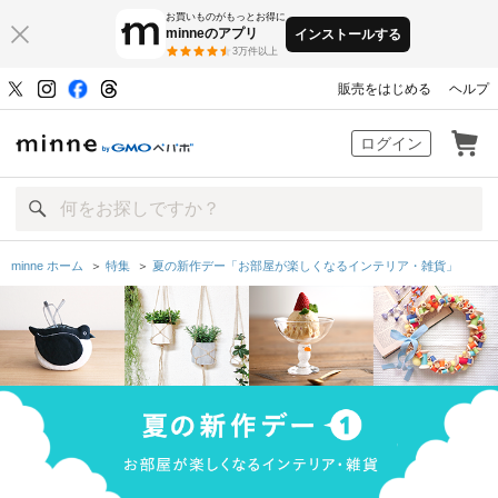
お買いものがもっとお得に
minneのアプリ
インストールする
3万件以上
販売をはじめる
ヘルプ
minne by GMOペパボ
ログイン
minne ホーム
＞
特集
＞
夏の新作デー「お部屋が楽しくなるインテリア・雑貨」