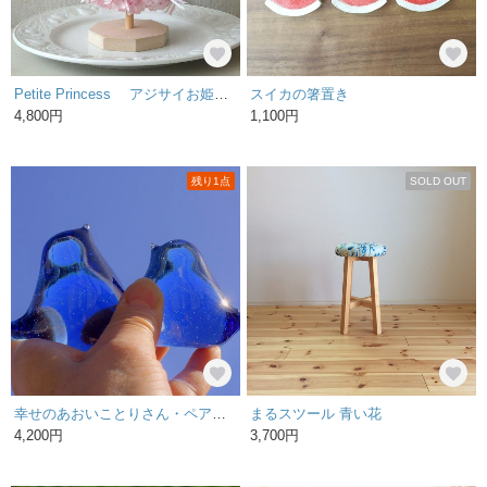
Petite Princess アジサイお姫様ドレス（ピンク）受注販売
スイカの箸置き
4,800円
1,100円
残り1点
SOLD OUT
幸せのあおいことりさん・ペア（限定カラーのブルー）2023年
まるスツール 青い花
4,200円
3,700円