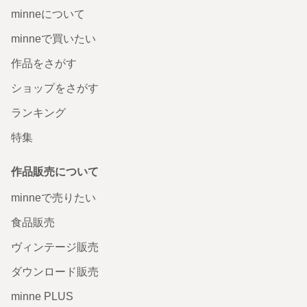
猫と囲む食卓 お菓子とうつわ
いつでもそばに 猫のぬいぐるみと
置物
特集一覧へ
いつでもどこでも楽しめる。
minneのアプリを無料ダウンロード
App Store からダウンロード
Google P