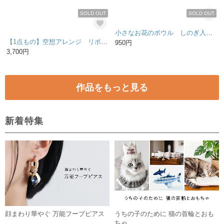
特集掲載＊ペンギンマトリョーシカ＊さわやか夏レモン！
デザインラック飾り棚 1
5,900円
5,500円
残り1点
SOLD OUT
陶のお家のアロマディフューザー：青空A
SUMMER キルティングマット2018
1,980円
10,500円
残り1点
SOLD OUT
フワ＊ヤギ
一点物 JUNK BEAR(くまのぬいぐるみ)
6,900円
1,800円