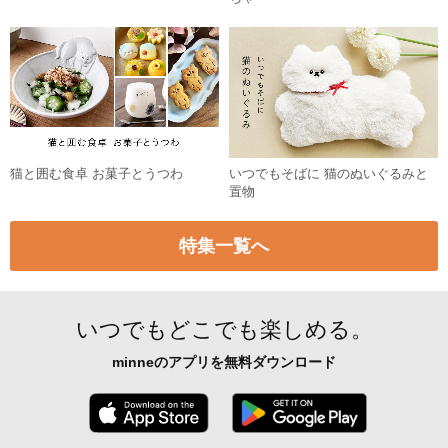
SOLD OUT
SOLD OUT
ミニ盆栽 ネジカンザクロ no.206
ずんぐりもふもふペット(ゴールドブラウン)🐾あみぐるみ
3,000円
8,000円
SOLD OUT
SOLD OUT
Wreath ***bobbin Cinque Terre
ICE CREAM CONTAINER/ アイスクリーム の小物入れ
6,200円
8,390円
SOLD OUT
残り1点
羊毛フェルトのカワセミマスコット(豆)
【期間限定販売】【夏の新作デー特集掲載】羊毛×桃ストラップor飾る用
3,000円
2,100円
SOLD OUT
SOLD OUT