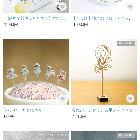
【満月が部屋にたたずむ】ホワイトボードマグネット（Full moon）
【再々販】憧れのフローティングフラワー お手入れ簡単な浮き花アレンジ
1,980円
18,000円
SOLD OUT
“バレリーナ”のまち針
金魚のフレグランス用スティック
600円
2,310円
SOLD OUT
SOLD OUT