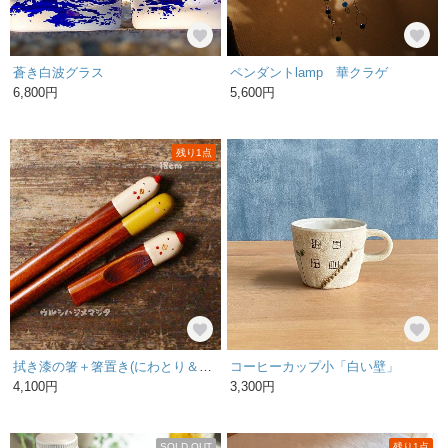
蒼き白波グラス
ペンダントlamp 華クラゲ
6,800円
5,600円
残り1点
拭き漆の箸＋箸置き(にわとり＆ひよこ)【セット販売】
コーヒーカップ小「白い壁」
4,100円
3,300円
SOLD OUT
残り1点