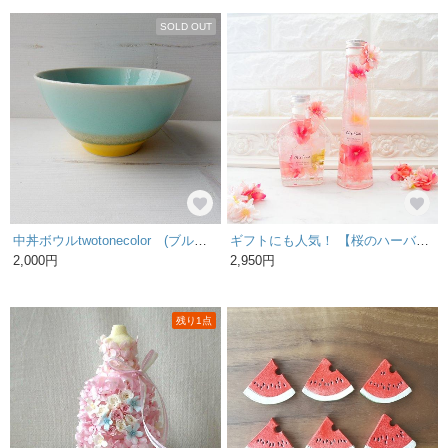
SOLD OUT
中丼ボウルtwotonecolor (ブルー)
ギフトにも人気！ 【桜のハーバリウム 】選べるボトル [特集掲載！] 母の日
2,000円
2,950円
残り1点