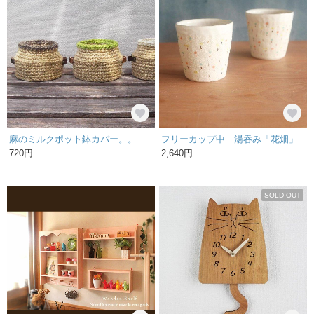
麻のミルクポット鉢カバー。。。 and more♪
フリーカップ中 湯吞み「花畑」
720円
2,640円
SOLD OUT