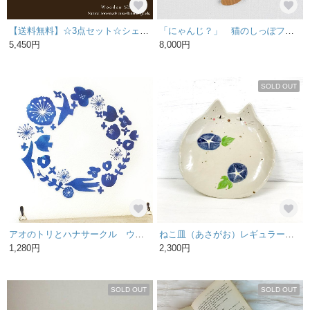
【送料無料】☆3点セット☆シェルフ ニースピーチ 木製 棚 カントリー
「にゃんじ？」 猫のしっぽフリフリ振り子時計 受注製作
5,450円
8,000円
SOLD OUT
アオのトリとハナサークル ウォールステッカー/ウォールデコ【送料無料】
ねこ皿（あさがお）レギュラーサイズ
1,280円
2,300円
SOLD OUT
SOLD OUT