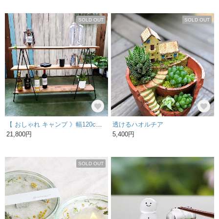
SOLD OUT
SOLD OUT
【 おしゃれ キャンプ 》幅120cm ストッパー付き キャンプテーブル アイアンラック 男前 折りたたみ ラック 夏キャンプ
透けるハオルチア
21,800円
5,400円
SOLD OUT