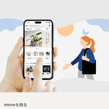
小さなお花のボウル しのぎ入り 白マット
【1点もの】空想アレンジ リボーンプランツ 植物標本風フェイクウォーターアレンジ M0231006
950円
3,700円
作品をもっと見る
新着特集
顔まわり華やぐ 万能フープピアス
うちの子のために 猫の首輪とおも
ちゃ