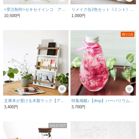
<受注制作>セキセイインコ アルビノ まるい花器
リメイク缶2色セット《ミント》 多肉植物やサボテンに最適！
10,500円
1,000円
残り1点
文庫本が置ける木製ラック【アンティーク風仕上げ】
特集掲載♪【drop】ハーバリウム〜チェリーピンク〜
3,400円
3,700円
SOLD OUT