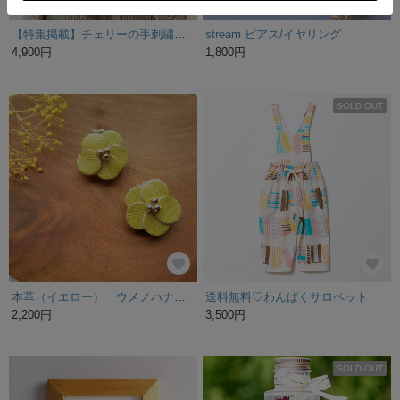
【特集掲載】チェリーの手刺繍財布 (デニム･ピンク)
stream ピアス/イヤリング
4,900円
1,800円
SOLD OUT
本革（イエロー） ウメノハナ イヤリング／ピアス
送料無料♡わんぱくサロペット
2,200円
3,500円
SOLD OUT