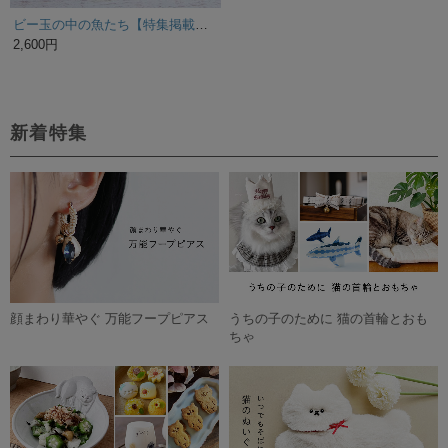
ビー玉の中の魚たち【特集掲載】🐟牛革リールストラップ【名入無料＆全10色】キーホルダー・ID ネームホルダー
2,600円
新着特集
顔まわり華やぐ 万能フープピアス
うちの子のために 猫の首輪とおも
ちゃ