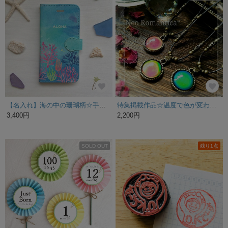
【名入れ】海の中の珊瑚柄☆手帳型スマホケース（受注生産）
特集掲載作品☆温度で色が変わる不思議なムードペンダント 革紐タイプ
3,400円
2,200円
SOLD OUT
残り1点