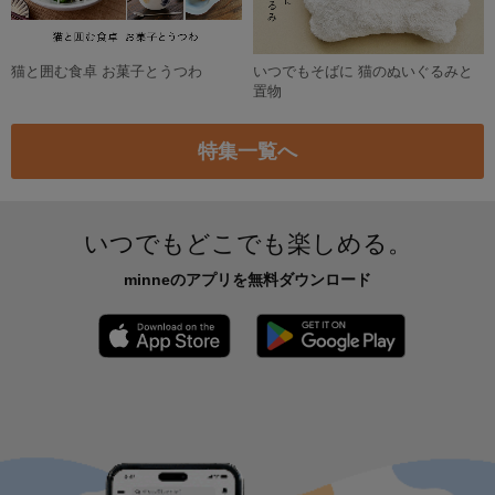
猫と囲む食卓 お菓子とうつわ
いつでもそばに 猫のぬいぐるみと
置物
特集一覧へ
いつでもどこでも楽しめる。
minneのアプリを無料ダウンロード
App Store からダウンロード
Google P