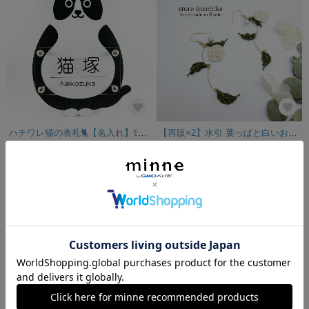
ハチワレ猫の表札🐈【名入れ】ﾓﾉｸﾛseries
【再販×2】水引 葉っぱと白いお花のピアス オフホワイト×モスグリーン
4,800円
1,200円
SOLD OUT
残り1点