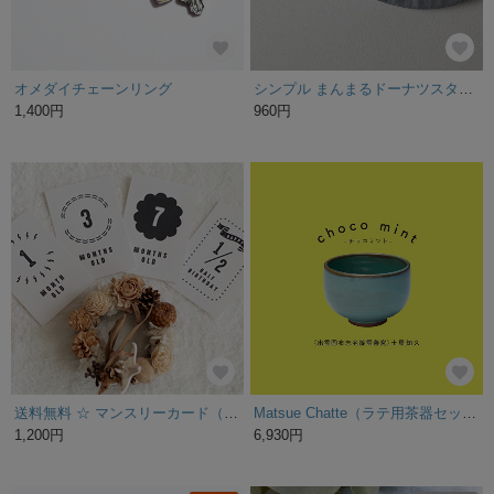
オメダイチェーンリング
シンプル まんまるドーナツスタイ〈 ダークグレー/星 〉
1,400円
960円
送料無料 ☆ マンスリーカード（月齢カード・マイルストーンカード）01
Matsue Chatte（ラテ用茶器セット）：③チョコミント（出雲国布志名焼雲善窯 土屋知久 ）
1,200円
6,930円