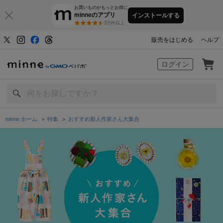
お買いものがもっとお得に
minneのアプリ
インストールする
3万件以上
販売をはじめる
ヘルプ
minne by GMOペパボ
ログイン
minne ホーム
＞
特集
＞
おすすめ新人作家さん大集合