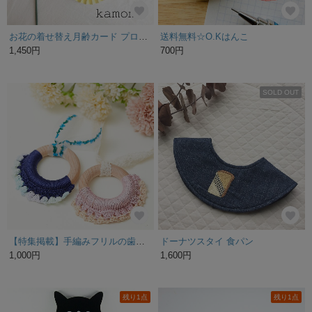
お花の着せ替え月齢カード プロップス＆ロゼットセット (月齢カード/マンスリーカード)
送料無料☆O.Kはんこ
1,450円
700円
SOLD OUT
【特集掲載】手編みフリルの歯固め
ドーナツスタイ 食パン
1,000円
1,600円
残り1点
残り1点