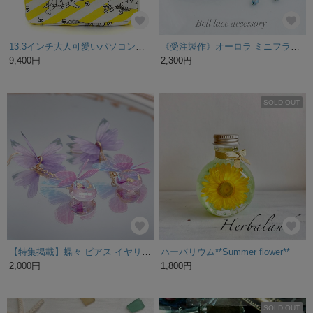
13.3インチ大人可愛いパソコンバッグ（かめ×イエロー）A4収納 両側ポケット イエロー アニマル柄 PCバッグ レディース
《受注製作》オーロラ ミニフラワーセット タティングレース
9,400円
2,300円
SOLD OUT
【特集掲載】蝶々 ピアス イヤリング UVレジン アレルギー対応 ウェディング 着物
ハーバリウム**Summer flower**
2,000円
1,800円
SOLD OUT