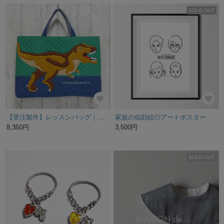
SOLD OUT
【受注製作】レッスンバッグ｜恐竜ティラノサウルス(緑×紺)キルティング｜男の子|Dinosaur Kids Tote Bag – Tyrannosaurus Rex
家族の似顔絵◎アートポスター
8,350円
3,500円
SOLD OUT