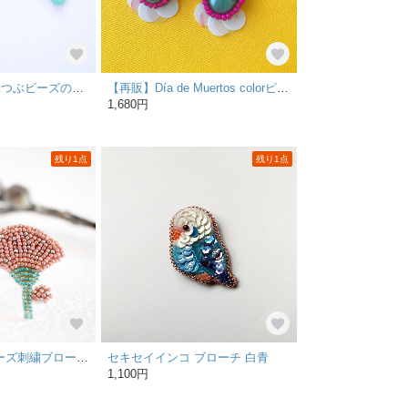
《特集掲載》つぶつぶビーズの刺繍ピアス／イヤリング こびとの落しもの
【再販】Día de Muertos colorピアス~green cabochon~
1,680円
残り1点
残り1点
Little Flower＊ビーズ刺繍ブローチ（pink＆silver）│ピンク色の小さなお花│カーネーション
セキセイインコ ブローチ 白青
1,100円