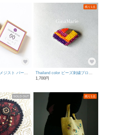
残り1点
okiniiri stone 2 アメジスト パープル 紫 ピアス 天然石 2月 誕生石 ウッド ビーズ刺繍 金属アレルギー対応
Thailand color ビーズ刺繍ブローチ
1,700円
SOLD OUT
残り1点