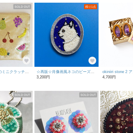
SOLD OUT
残り1点
ビーズフルーツのミニクラッチバック
☆再販☆肖像画風ネコのビーズ刺繍ブローチ（ブルー）
3,200円
4,700円
SOLD OUT
SOLD OUT