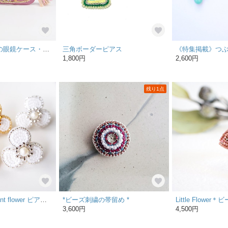
ガーゼとビーズの眼鏡ケース・ペンケースがま口 sparkle 24
三角ボーダーピアス
1,800円
2,600円
残り1点
[特集掲載]*Elegant flower ピアス/イヤリング*
*ビーズ刺繍の帯留め *
3,600円
4,500円