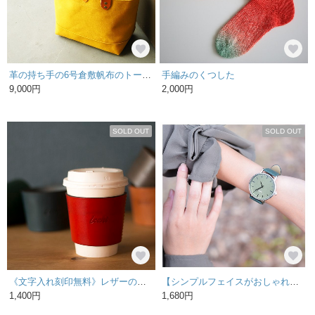
革の持ち手の6号倉敷帆布のトートバッグ〜マスタード
手編みのくつした
9,000円
2,000円
SOLD OUT
SOLD OUT
《文字入れ刻印無料》レザーのコーヒースリーブ♪（全5色）
【シンプルフェイスがおしゃれ】 腕時計 メンズ レディース シンプル カーキ モスグリーン ペアウォッチ カップル
1,400円
1,680円