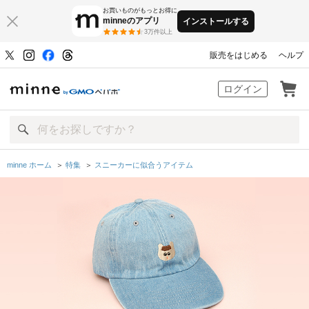
お買いものがもっとお得に
minneのアプリ
インストールする
3万件以上
販売をはじめる
ヘルプ
minne by GMOペパボ
ログイン
minne ホーム
＞
特集
＞
スニーカーに似合うアイテム