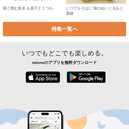
猫と囲む食卓 お菓子とうつわ
いつでもそばに 猫のぬいぐるみと
置物
特集一覧へ
いつでもどこでも楽しめる。
minneのアプリを無料ダウンロード
App Store からダウンロード
Google P