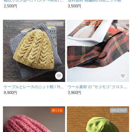
幅広リボン型ヘアバンド〜MULTI〜
送料無料*縄編みの3色ニット帽
2,500円
3,500円
SOLD OUT
ケーブルとレースのニット帽 / Herkkä［ヘルッカ］/ イエロー
ウール素材 の ”モコモコ” クロス ヘアバンド ◆赤 チェック柄◆
9,900円
3,960円
残り1点
SOLD OUT