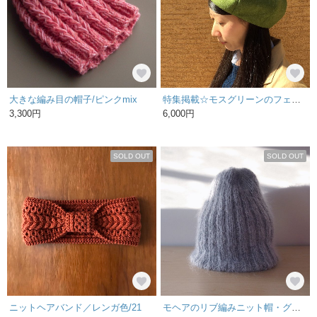
大きな編み目の帽子/ピンクmix
特集掲載☆モスグリーンのフェルトベレー帽
3,300円
6,000円
SOLD OUT
SOLD OUT
ニットヘアバンド／レンガ色/21
モヘアのリブ編みニット帽・グレー●受注生産●