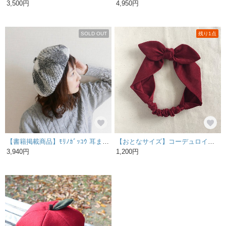
3,500円
4,950円
SOLD OUT
残り1点
【書籍掲載商品】ﾓﾘﾉｶﾞｯｺｳ 耳まですっぽりベレー帽 (幾何学格子柄ライトグレー×ダークグレー)
【おとなサイズ】コーデュロイの3wayリボンヘアバンド（ボルドー）
3,940円
1,200円