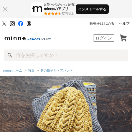
お買いものがもっとお得に
minneのアプリ
インストールする
3万件以上
販売をはじめる
ヘルプ
minne by GMOペパボ
ログイン
minne ホーム
＞
特集
＞
冬の帽子とヘアバンド