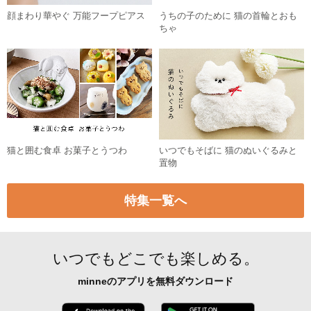
顔まわり華やぐ 万能フープピアス
うちの子のために 猫の首輪とおも
ちゃ
猫と囲む食卓 お菓子とうつわ
いつでもそばに 猫のぬいぐるみと
置物
特集一覧へ
いつでもどこでも楽しめる。
minneのアプリを無料ダウンロード
App Store からダウンロード
Google P