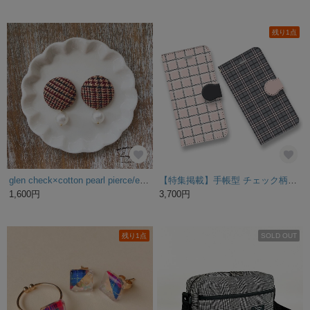
残り1点
glen check×cotton pearl pierce/earring
【特集掲載】手帳型 チェック柄＊ スマホケース iPhone12 XS Max XS X 8 8Plus 7 7Plus SE Xperia Galaxy ARROWS 多様機種対応
1,600円
3,700円
残り1点
SOLD OUT