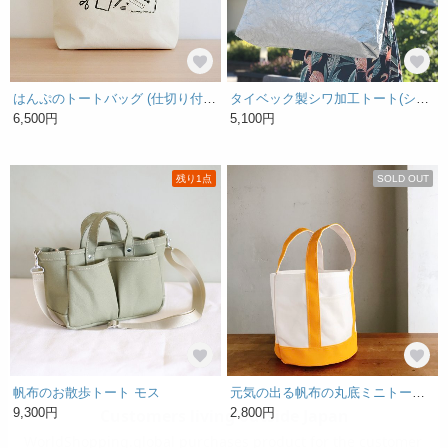
はんぷのトートバッグ (仕切り付)［特集掲載］
タイベック製シワ加工トート(シルバー) L
6,500円
5,100円
残り1点
SOLD OUT
帆布のお散歩トート モス
元気の出る帆布の丸底ミニトート！ ビタミンイエロー×白
9,300円
2,800円