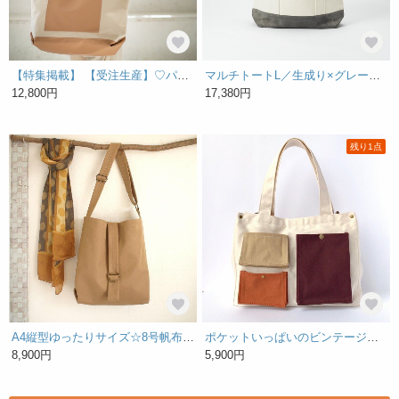
【特集掲載】 【受注生産】♡パートナーともシェアできるマザーズbag ベージュ♡トートバッグ 帆布バッグ ショルダー
マルチトートL／生成り×グレー【汚れても丸洗い出来る】【A3サイズ対応】【グレー】【大きめトートバッグ】【大きめサイズ】【24L】
12,800円
17,380円
残り1点
A4縦型ゆったりサイズ☆8号帆布のショルダートートバッグ☆ベージュ
ポケットいっぱいのビンテージ風トートバッグa small tote bag
8,900円
5,900円