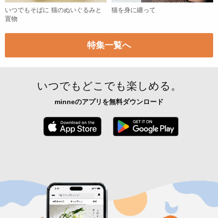
いつでもそばに 猫のぬいぐるみと
猫を身に纏って
置物
特集一覧へ
いつでもどこでも楽しめる。
minneのアプリを無料ダウンロード
App Store からダウンロード
Google P