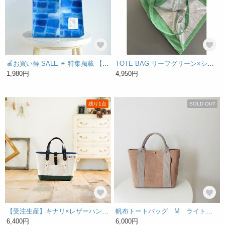
🍎お買い得 SALE ✴︎ 特集掲載 【 雨滴るタイル 】2wayトートバッグ/ クレヨンタッチ/ ランチトート
TOTE BAG リーフグリーン×シルバー トートバッグ
1,980円
4,950円
残り1点
SOLD OUT
【受注生産】キナリ×レザーハンドル トートバッグ(ﾌﾞﾙｰ＆ｸﾞﾘｰﾝ) Sサイズ
帆布トートバッグ M ライトシナモン×アイスグレー 倉敷帆布 バイオウォッシュ加工８号帆布 大きめ
6,400円
6,000円