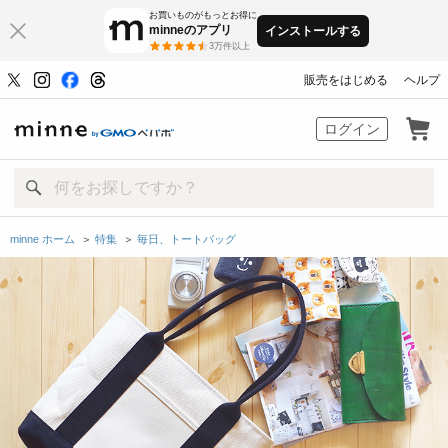
お買いものがもっとお得に
minneのアプリ
インストールする
3万件以上
販売をはじめる
ヘルプ
minne by GMOペパボ
ログイン
minne ホーム
＞
特集
＞
毎日、トートバッグ