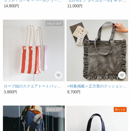
サブレ / カーキ × ペールグリーン 【受注制作】 Trocco 帆布バッグ
【15%オフ タイムセール】M レザートートバッグ トートバッグ ブラック レディース メンズ A4 本革
14,800円
11,000円
SOLD OUT
ロープ紐のスクエアトートバッグ キャンバス生地《赤のしましま》
=特集掲載＝正方形のクッションみたいな フリルトートバッグ Mサイズ ギンガムチェック 黒×きなり（コットンリネン）
3,800円
8,700円
SOLD OUT
残り1点