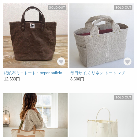
SOLD OUT
SOLD OUT
紙帆布ミニトート：pepar sailcloth minitote：桜煤竹
毎日サイズ リネン トート マチ広 サイドポケット付き トートバッグ 生成り/Mサイズ
12,530円
8,600円
SOLD OUT