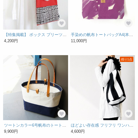
【特集掲載】 ボックス プリーツ の ロングショルダー トートバッグ （ バーミリオン レッド × ジオメトリック ブラック ）
手染めの帆布トートバッグA4(本革ハンドル・内ポケット・マグネットホック付) / purple
4,200円
11,000円
残り1点
ツートンカラー6号帆布のトートバッグ～紺＋生成り～
ほどよい存在感 フリフリ ワンハンドル バケツトートバッグ ☆ モノトーン 太ボーダー
9,900円
4,600円