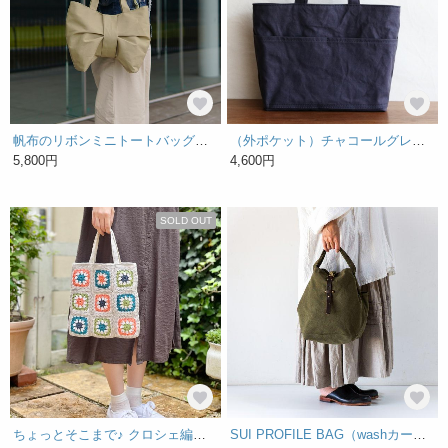
帆布のリボンミニトートバッグ【サンドベージュ】
（外ポケット）チャコールグレー 浜松産帆布使用トートM【受注製作】
5,800円
4,600円
SOLD OUT
ちょっとそこまで♪ クロシェ編みトートバッグ 『ライトグレー』
SUI PROFILE BAG（washカーキ）[受注生産]