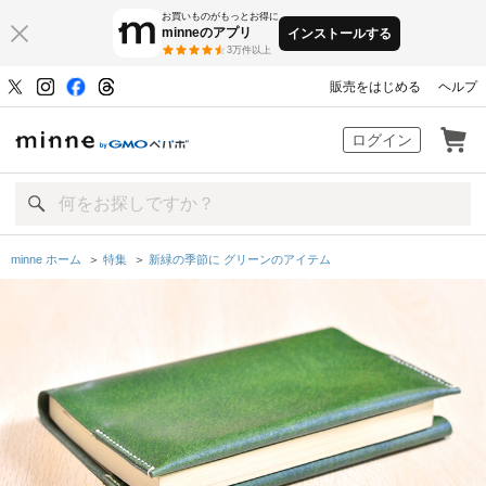
お買いものがもっとお得に
minneのアプリ
インストールする
3万件以上
販売をはじめる
ヘルプ
minne by GMOペパボ
ログイン
minne ホーム
＞
特集
＞
新緑の季節に グリーンのアイテム