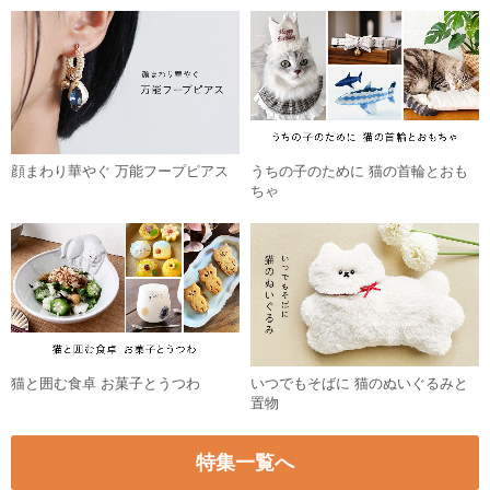
顔まわり華やぐ 万能フープピアス
うちの子のために 猫の首輪とおも
ちゃ
猫と囲む食卓 お菓子とうつわ
いつでもそばに 猫のぬいぐるみと
置物
特集一覧へ