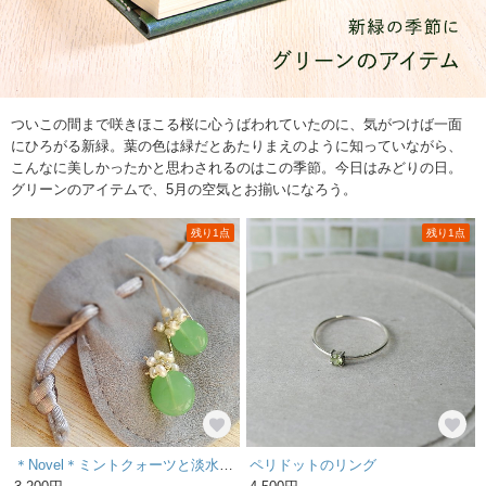
ついこの間まで咲きほこる桜に心うばわれていたのに、気がつけば一面
にひろがる新緑。葉の色は緑だとあたりまえのように知っていながら、
こんなに美しかったかと思わされるのはこの季節。今日はみどりの日。
グリーンのアイテムで、5月の空気とお揃いになろう。
残り1点
残り1点
＊Novel＊ミントクォーツと淡水パールのピアス [Silver925] ギフトアイスブルー満月
ペリドットのリング