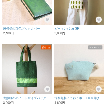
斑模様の森色ブックカバー
ピーマン♪Bag GR
2,400円
3,000円
残り1点
SOLD OUT
倉敷帆布のノートサイズバッグ みどり
送料無料☆こねこポーチ007号ひわ色☆ひげ付き【受注生産】
3,000円
4,800円