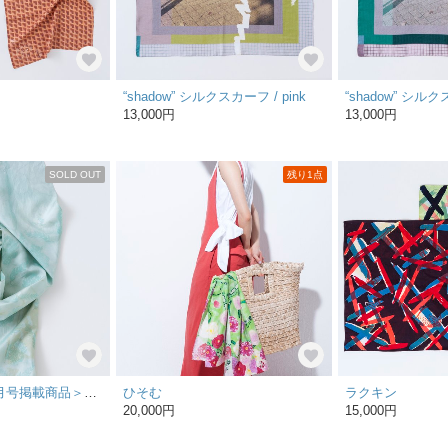
“shadow” シルクスカーフ / pink
“shadow” シルク
13,000円
13,000円
SOLD OUT
残り1点
錆の海＜装苑４月号掲載商品＞大判シルク100%スカーフ
ひそむ
ラクキン
20,000円
15,000円