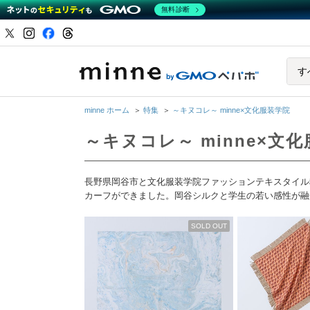
無料診断
minne b
す
minne ホーム
＞
特集
＞
～キヌコレ～ minne×文化服装学院
～キヌコレ～ minne×文
長野県岡谷市と文化服装学院ファッションテキスタイル
カーフができました。岡谷シルクと学生の若い感性が融
SOLD OUT