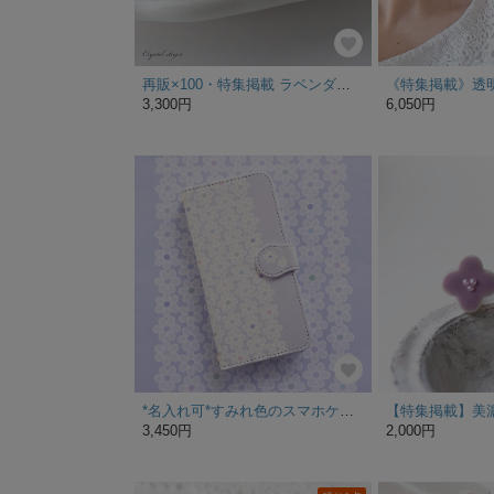
再販×100・特集掲載 ラベンダーディライト｜かどまる四角カット 高品質クリスタル リング｜10mm すみれ色 ピンクパープル クリスタルドロップス
3,300円
6,050円
*名入れ可*すみれ色のスマホケース 手帳型 アンドロイド iPhone 花柄
3,450円
2,000円