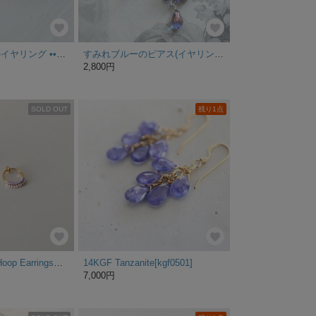
トライアングルのイヤリング ••すみれ••
すみれブルーのピアス(イヤリング）
2,800円
SOLD OUT
残り1点
Beaded Crochet Hoop Earrings／LAVENDER x PINK BEIGE
14KGF Tanzanite[kgf0501]
7,000円