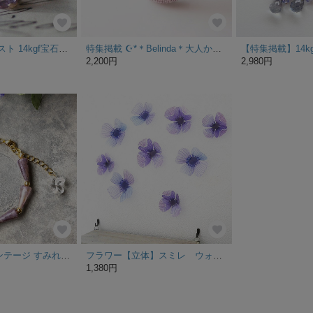
6mm大粒アメジスト 14kgf宝石質天然石 ピアス*片耳一粒売り クリスマス 誕生日 プレゼント ビジュー 紫陽花
特集掲載 ☪︎*＊Belinda＊大人かわいいお花のくるみボタンイヤリング／ピアス＊ラベンダーA【チタン・樹脂・ネジバネ式・クリップ式・ニッケルフリー・K14kgf変更可】金属アレルギー対応
2,200円
2,980円
[特集掲載] ヴィンテージ すみれ色 コーンビーズ の ブレスレット
フラワー【立体】スミレ ウォールステッカー/ウォールデコ【送料無料】
1,380円