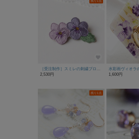
残り1点
［受注制作］スミレの刺繍ブローチ
2,530円
1,600円
残り1点