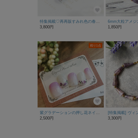
特集掲載♡再再販すみれ色の春ピアス♪ タンザナイト、パープルジェード、ピンクパール《14kgf》
3,800円
1,850円
残り1点
紫グラデーションの押し花ネイル【再販♫】
2,500円
3,300円