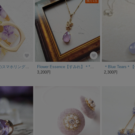
残り1点
水彩画ヴィオラのスマホリング（ゴールド）
Flower Essence【すみれ】＊*ロングネックレス。
3,200円
2,300円