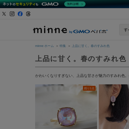
無料診断
minne b
す
minne ホーム
＞
特集
＞
上品に甘く。春のすみれ色
上品に甘く。春のすみれ色
かわいくなりすぎない、上品な甘さが魅力のすみれ色。
残り1点