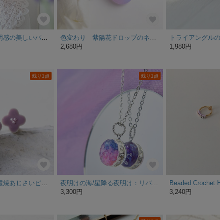
《特集掲載》透明感の美しいパープルに ラベンダー刺繍 イヤリング/ピアス
色変わり 紫陽花ドロップのネックレス｜しずく パープル スワロフスキー カラーチェンジ
2,680円
1,980円
残り1点
残り1点
【特集掲載】美濃焼あじさいピアスorイヤリング ラベンダー
夜明けの海/星降る夜明け：リバーシブルペンダント【受注製作】
3,300円
3,240円