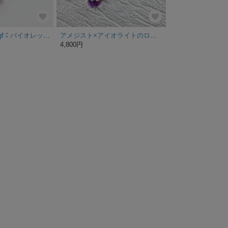
【特集掲載】14kgf⁑バイオレットクオーツとタンザナイト・パールのビアス～花笑
アメジスト×アイオライトのロングピアス(イヤリング可)
4,800円