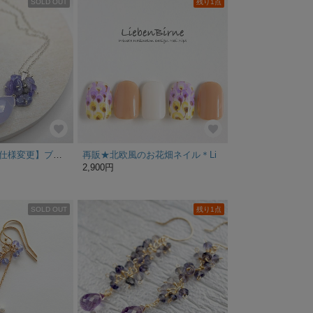
SOLD OUT
残り1点
＊Blue Tears＊【仕様変更】ブルーレースのプチネックレス [Silver925] マリン
再販★北欧風のお花畑ネイル＊Li
2,900円
SOLD OUT
残り1点