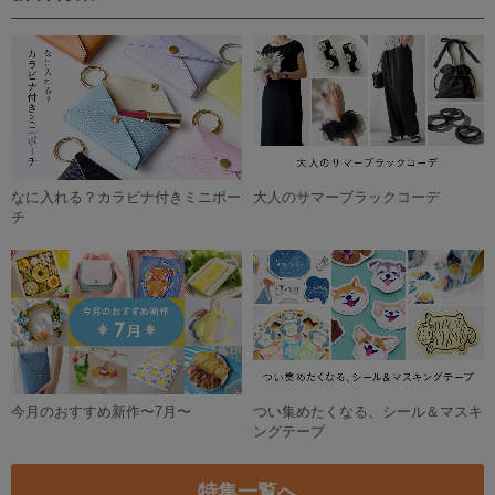
SOLD OUT
革と帆布のトートバッグ 生成 S
ナチュラルPEN皿５
5,280円
9,900円
SOLD OUT
SOLD OUT
大切な男性に贈る、上質な本革キーケース（刻印無料）
s i m p l e s t y l e コードクリップ（BR）
2,780円
1,300円