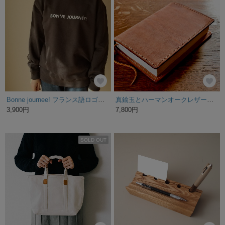
3,500円
ペーパーブレードHAT(60cm) / BLACK / メンズ 【掲載商品】
〔特集掲載〕カラフルレザーのスマートな靴べら(真鍮無垢) <名入れ・送料無料>
8,000円
5,200円
残り1点