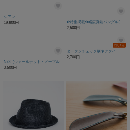
レザーキーホルダー キャメル ヌメ革 真鍮金具 キーリング 名入れ ta-a01
革のB6手帳カバー ブルームグレイ
4,840円
9,900円
残り1点