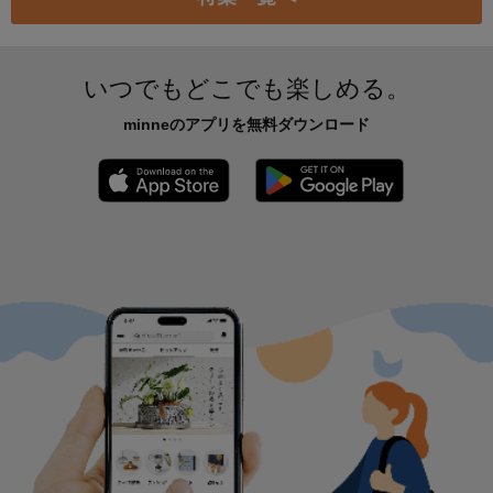
残り1点
イタリアレザー プエブロ パスケース ナポリ【黄】
4,200円
作品をもっと見る
新着特集
なに入れる？カラビナ付きミニポー
大人のサマーブラックコーデ
チ