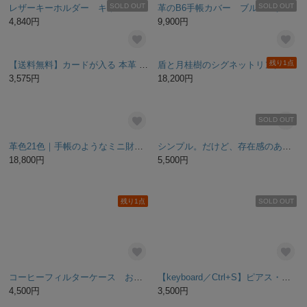
「METROPOLITAN」手作り時計／ベルトカラー6色 名入れ可
鍵がジャラジャラしないシンプル、ミニマルなキーケース、Key Organizerです。（キーオーガナイザー、キーホルダー） ヌメ革 本革 フルベジタブルタンニンレザー ウルトラライト
35,420円
3,500円
SOLD OUT
メンズギフト メガネケース ペンケース １１号帆布
斜めがけ ショルダーバッグ 軽い カジュアルナイロン サコッシュ かっこいい ミニショルダーバッグ メッシュ ポケット アウトドアや旅行トラベルバッグに ユニセックス カーキグリーン
3,200円
4,590円
SOLD OUT
SOLD OUT