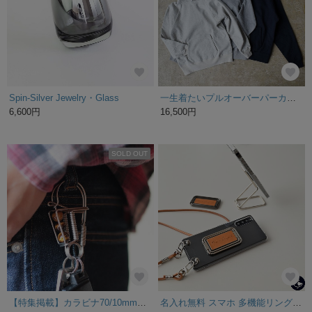
Spin-Silver Jewelry・Glass
一生着たいプルオーバーパーカー〔SOPK080〕
6,600円
16,500円
SOLD OUT
【特集掲載】カラビナ70/10mmタイガーアイ ・ギフトラッピング対応
名入れ無料 スマホ 多機能リング 【 イタリアンレザー ケース＆ストラップセット 】 縦動画対応 スマホリング スマホスタンド メンズ スマホショルダー ギフト プレゼント 父の日 CE06M