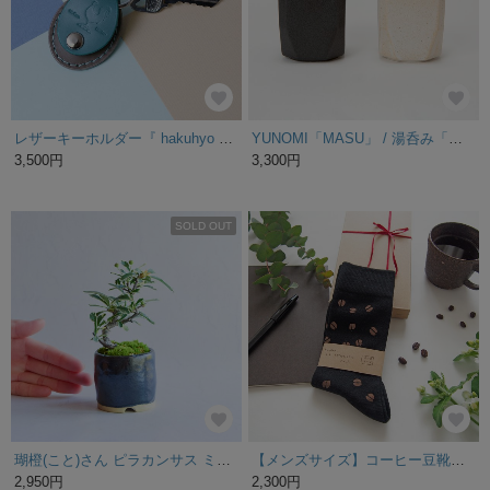
レザーキーホルダー『 hakuhyo 』｜便利な500円玉が入るポケット付
YUNOMI「MASU」 / 湯呑み「升」
3,500円
3,300円
SOLD OUT
瑚橙(こと)さん ピラカンサス ミニ盆栽 自作鉢
【メンズサイズ】コーヒー豆靴下®のプレゼントBOX /父の日 贈り物 プレゼント ギフトボックス
2,950円
2,300円