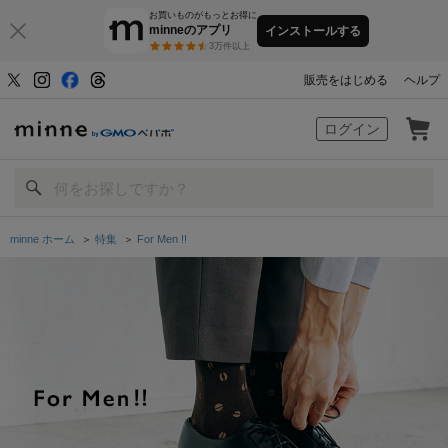
お買いものがもっとお得に
minneのアプリ
インストールする
3万件以上
販売をはじめる
ヘルプ
minne by GMOペパボ
ログイン
minne ホーム
＞
特集
＞
For Men !!