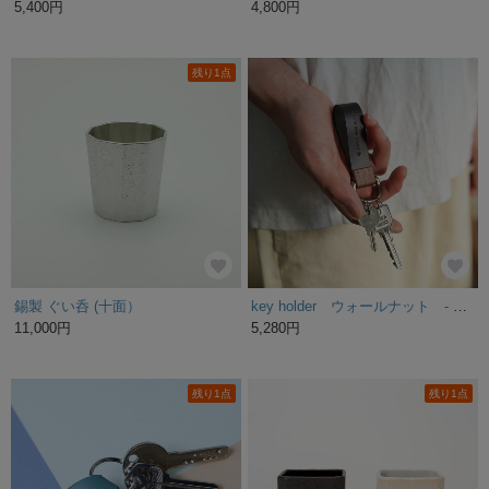
5,400円
4,800円
残り1点
錫製 ぐい呑 (十面）
key holder ウォールナット - 木と革のキーホルダー -
11,000円
5,280円
残り1点
残り1点