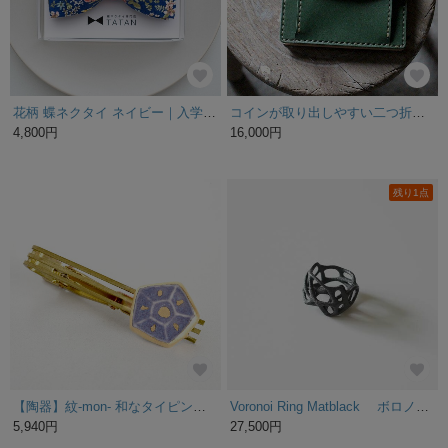
花柄 蝶ネクタイ ネイビー｜入学式 結婚式 カラードレス ウェディング フォーマル メンズ レディース
コインが取り出しやすい二つ折り財布 ～栃木アニリン緑×栃木ヌメ～ イニシャル名入れ送料無料【受注生産品】
4,800円
16,000円
残り1点
【陶器】紋-mon- 和なタイピン 桔梗｜やきものジュエリー
Voronoi Ring Matblack ボロノイリング マットブラック 17号
5,940円
27,500円