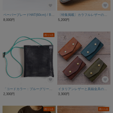
【送料無料】カードが入る 本革 キーケース ／栃木レザー6色 プレゼント ギフト
盾と月桂樹のシグネットリング 指輪 シルバー 真鍮 印台 サイズ調整 金属アレルギー 刻印 ゴールド フリーサイズ メンズ 大ぶり 太め プレゼント 名入れ イニシャル 誕生日 ギフト おしゃれ
3,575円
18,200円
SOLD OUT
革色21色｜手帳のようなミニ財布m｜カラーオーダー〈受注製作〉
シンプル。だけど、存在感のあるトートバッグ。
18,800円
5,500円
残り1点
SOLD OUT
コーヒーフィルターケース おしゃれ 革 壁掛け おすすめ 吊り下げ 持ち運び レザー レザークラフト 収納 珈琲 上質 こだわり インテリア 贈り物 ギフト コーヒーを楽しむ 母の日 父の日
【keyboard／Ctrl+S】ピアス・イヤリング│アクリルアクセサリー│││ユニーク│クリア│個性的│かっこいい｜メンズ｜黒｜ストリート系｜モード系｜サイバー｜デジタル｜ユニセックス
4,500円
3,500円
シアン
✿特集掲載✿幅広真鍮バングル(ハンマード)
19,800円
2,500円
残り1点
タータンチェック柄ネクタイ
2,700円
N73（ウォールナット・メープル２本線） 木の自然の色の寄木ネクタイピン