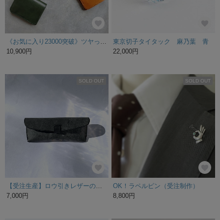
《お気に入り23000突破》ツヤっとなめらか上品なコンパクト財布｜ミニ財布 小さい財布 二つ折り お札が折れない ギフト シンプル ミニウォレット プレゼント
東京切子タイタック 麻乃葉 青
10,900円
22,000円
SOLD OUT
SOLD OUT
【受注生産】ロウ引きレザーのメガネケース ブラック
OK！ラペルピン（受注制作）
7,000円
8,800円