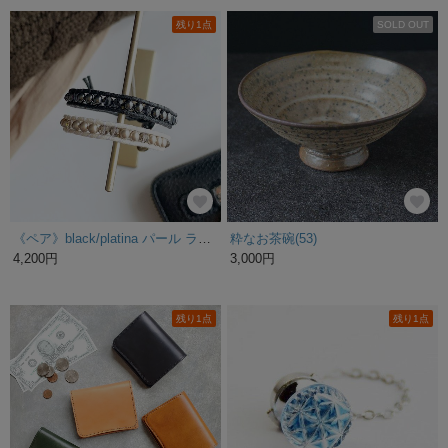
残り1点
SOLD OUT
《ペア》black/platina パール ラップブレスレット
粋なお茶碗(53)
4,200円
3,000円
残り1点
残り1点