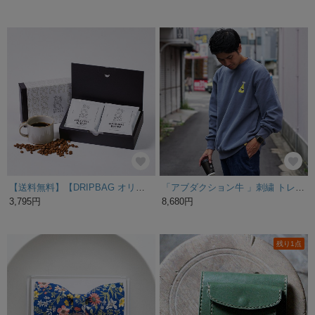
【送料無料】【DRIPBAG オリジナルブレンド10個】
「アブダクション牛 」刺繍 トレーナー 裏起毛
3,795円
8,680円
残り1点