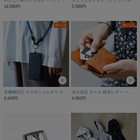
やさしい布のショルダーバッグ L【柳】帆布
チェックネクタイ（ブラウン×ネイビー）
14,500円
5,500円
残り1点
残り1点
全機種対応 スマホショルダー スマホストラップ ロープストラップ ストラップ スマホショルダーストラップ iPhone スマホ 携帯 メンズ レディース ブルー 子供 シンプル ネックストラップ
永久保証 オール 栃木レザー ペイズリー型押し 名刺入れ カードケース JOHAN オーク 名刺ケース ヌメ革
6,600円
4,950円