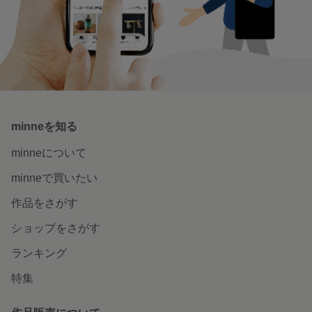
今月のおすすめ新作〜7月〜
つい集めたくなる、シール＆マスキ
ングテープ
特集一覧へ
いつでもどこでも楽しめる。
minneのアプリを無料ダウンロード
App Store からダウンロード
Google P