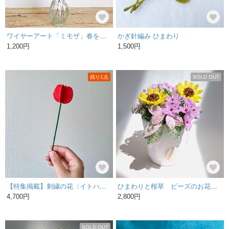
ワイヤーアート「ミモザ」春を迎えるやさしい線のインテリア【特集掲載】
かぎ針編み ひまわり
1,200円
1,500円
残り1点
SOLD OUT
【特集掲載】刺繍の花〈イトハナ〉/レッド
ひまわりと桜草 ビーズのお花 ヒマワリと桜草のキュートな色合いでまとめてみました 43
4,700円
2,800円
SOLD OUT