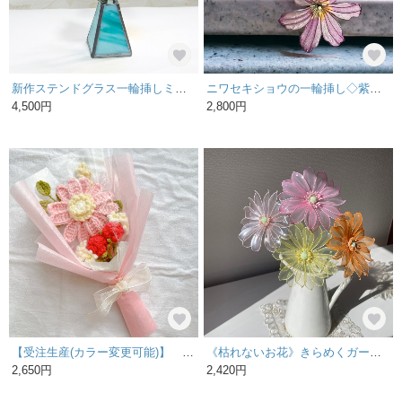
新作ステンドグラス一輪挿しミニ オレンジお花春ガラスインテリア枯れない雑貨
ニワセキショウの一輪挿し◇紫の花◇ディップフラワー
4,500円
2,800円
【受注生産(カラー変更可能)】 枯れない花束 枯れない花 毛糸の花束 ガーベラ ミニバラ ラベンダー かすみ草 ブーケ ギフト 卒業式 お祝い 誕生日 編み物 毛糸
《枯れないお花》きらめくガーベラ アメリカンフラワー
2,650円
2,420円