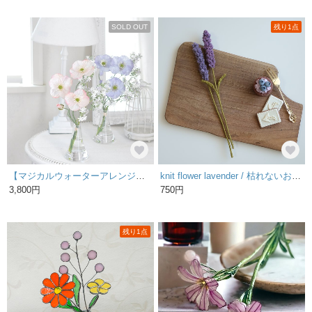
SOLD OUT
残り1点
【マジカルウォーターアレンジ】柔らかピンク、ポピーのウォーターアレンジ☆clayガラス使用
knit flower lavender / 枯れないお花 編み物 花 ラベンダー 花束 インテリア
3,800円
750円
残り1点