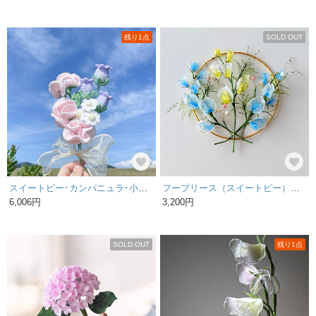
残り1点
SOLD OUT
スイートピー･カンパニュラ･小さな野花のブーケ
フープリース（スイートピー）🌸 色違いあり❤️
6,006円
3,200円
SOLD OUT
残り1点