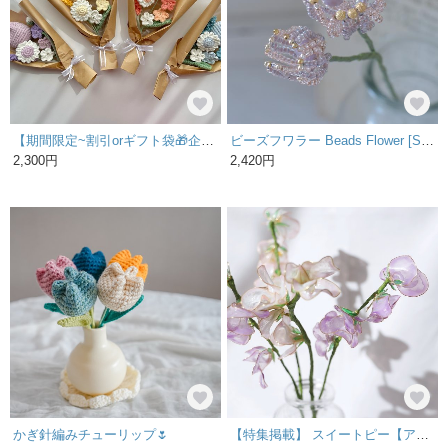
【期間限定~割引orギフト袋🎁企画】【春色カラー】母の日 毛糸の花束 花束 ブーケ ギフト 推し活 推しカラー 枯れない花 プレゼント
ビーズフワラー Beads Flower [S-1] フラワーギフト インテリア
2,300円
2,420円
かぎ針編みチューリップ🌷
【特集掲載】 スイートピー【アメリカンフラワー】