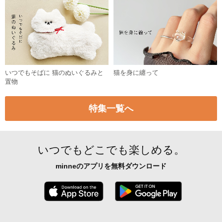
いつでもそばに 猫のぬいぐるみと
猫を身に纏って
置物
特集一覧へ
いつでもどこでも楽しめる。
minneのアプリを無料ダウンロード
App Store からダウンロード
Google P