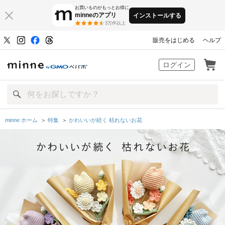
お買いものがもっとお得に
minneのアプリ
インストールする
3万件以上
販売をはじめる
ヘルプ
minne by GMOペパボ
ログイン
minne ホーム
＞
特集
＞
かわいいが続く 枯れないお花