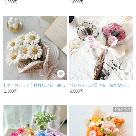
1,250円
1,000円
[ マーガレット ] 枯れない花 編み物 花 ブーケ 花束 プレゼント " ami hana "
想いをそっと届ける、枯れない花、刺繍アネモネ三輪【送料無料】
1,300円
6,500円
SOLD OUT