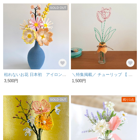
SOLD OUT
枯れないお花 日本初 アイロンビーズフラワー
＼特集掲載／ チューリップ 【 カラー / 2本セット 】 ワイヤーアート 花 壁飾り 飾り ウォールデコ かわいい
3,500円
1,500円
SOLD OUT
残り1点