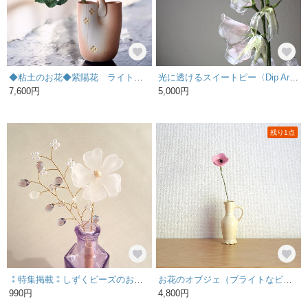
◆粘土のお花◆紫陽花 ライトピンク（花瓶 信楽焼）…A1178
光に透けるスイートピー〈Dip Art〉
7,600円
5,000円
残り1点
⁑特集掲載⁑しずくビーズのお花〈パープル〉｜花瓶に飾るワイヤーフラワー
お花のオブジェ（ブライトなピンク色）
990円
4,800円