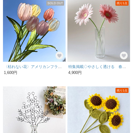
SOLD OUT
残り1点
〈枯れない花〉アメリカンフラワー チューリップ
特集掲載◇やさしく透ける 春色のガーベラ 2本セット クレイフラワー
1,600円
4,900円
残り1点