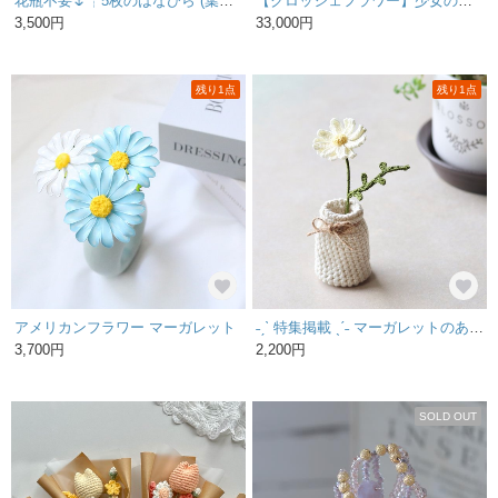
花瓶不要🌷┊5枚のはなびら (葉っぱつき)┊絵本からとびでてきたようなふわもこ 枯れない花🌼┊4カラー パンチニードル タフティング
【クロッシェフラワー】少女の花摘み
3,500円
33,000円
残り1点
残り1点
アメリカンフラワー マーガレット
˗ˏˋ 特集掲載 ˎˊ˗ マーガレットのあみぐるみ 枯れないかぎ編みのお花𓂃milk bottle type🥛🌿𓂃｟受注製作｠
3,700円
2,200円
SOLD OUT