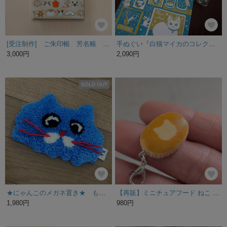
[受注制作] ご朱印帳 芳名帳 「猫・寳尽くし」胡桃色
手ぬぐい『白猫マイカのコレクション ナイトミュージアム』宇宙を旅する白猫マイカシリーズ
3,000円
2,090円
SOLD OUT
★にゃんこのメガネ置き★ もちろんほかの小物を置いてもOK♪♪
【再販】ミニチュアフード ねこ 蒸しパン チャーム
1,980円
980円