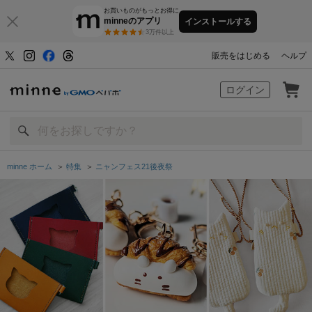
お買いものがもっとお得に
minneのアプリ
インストールする
3万件以上
販売をはじめる
ヘルプ
minne by GMOペパボ
ログイン
minne ホーム
＞
特集
＞
ニャンフェス21後夜祭