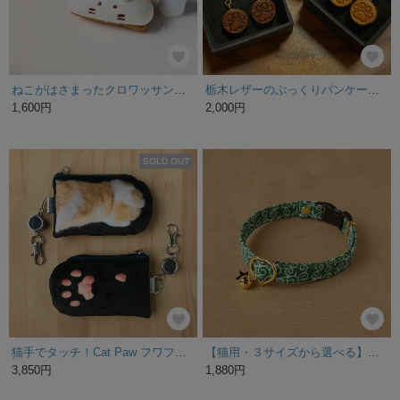
ねこがはさまったクロワッサンキーホルダー２種【受注販売】
栃木レザーのぷっくりパンケーキピアス
1,600円
2,000円
SOLD OUT
猫手でタッチ！Cat Paw フワフワパスケース_Orange & White
【猫用・３サイズから選べる】こげねこオリジナル唐草首輪（緑）
3,850円
1,880円