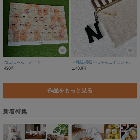
ねこにゃん ノート
＜雑誌掲載＞にゃんこイニシャルチャーム キーホルダー 黒猫 文字 A,C,E,F,H,I,J,K,M,N,O,R,S,T,Y B,D,L,V G
490円
1,400円
作品をもっと見る
新着特集