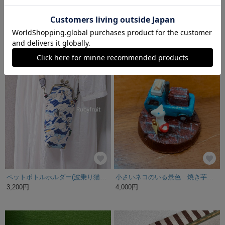
ねこを選べるボトルカバー
にゃんこ皿 Mサイズ（15センチ） 三毛、ブチ、グレー
870円
3,000円
SOLD OUT
残り1点
ペットボトルホルダー(波乗り猫ブルー)
小さいネコのいる景色 焼き芋買って帰ろう
3,200円
4,000円