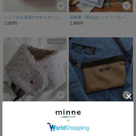
シンプルな毛混のやわらかいニット帽 ネイビー＆レッド
超軽量！雨をはじくビニールバッグ PVCスマホポシェット エメラルドグリーン
2,000円
1,990円
SOLD OUT
男女兼用ネックウォーマー ベージュ×上質グレージュファー ロング
帆布×ナイロン サコッシュ モカブラック
1,480円
3,300円
SOLD OUT