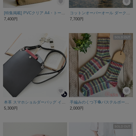
[特集掲載] PVCクリア A4・トートバッグ × フリル巾着大きいポーチ ブラウン
コットンオーバーオール ダークネイビー 綿100% ポケット付き ALCEDO 113001
7,400円
7,700円
SOLD OUT
本革 スマホショルダーバッグ イタリアンレザー 【 スクエアサコッシュ 】 革 レザー ショルダーバッグ ポシェット メンズ プレゼント ギフト 父の日 DE03M
手編みのくつ下🧶パステルボーダー
5,300円
2,000円
SOLD OUT