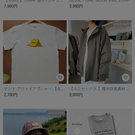
【 KIDS 】 CAMP 親子Tシャツセット ｜ 親子コーデ ｜ アウトドア
BEIGE / OME GOOD VIBES CAP
7,980円
3,980円
SOLD OUT
テント アウトドア Tシャツ 【名入れ】 tシャツ 山 キャンプ BBQ 登山 スキー スノーボード
【ユニセックス 】撥水防風素材のマウンテンパーカ【カーキ】
2,780円
8,800円
SOLD OUT