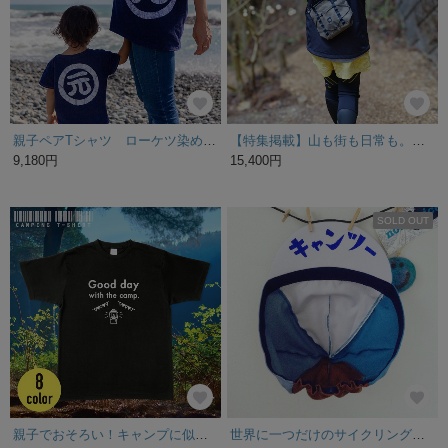
親子ペアTシャツ ローケツ染め丸紋名入れ 子供：140〜160＋大人S〜XL
【特集掲載】山も街も日常も。選べるカラー・素材｜ちびハイカーサコッシュ・S/登山・キャンプ・フェス・アウトドア・旅行・ショルダーバッグ・トートバッグ・スローハイク・防水【HSB-01-S】
9,180円
15,400円
SOLD OUT
親子でおそろい！キャンプに似合うシンプル「Good day」Tシャツ／濃色
世界に一つだけのサイクリングキャップ