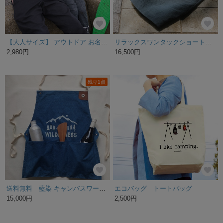
【大人サイズ】 アウトドア お名前Tシャツ 親子コーデ [名入れOK]_H001
リラックスワンタックショートパンツ メンズ ユニセックス ハーフパンツ 日本製 size2(Mサイズ)
2,980円
16,500円
残り1点
送料無料 藍染 キャンバスワークエプロンサイズL
エコバッグ トートバッグ
15,000円
2,500円