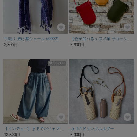
手織り 透け感ショール s00021
【色が選べる♫ ヌメ革 サコッシュ スマホショルダー♫】スマホポーチ💖同革キーホルダー付き💖ギフトラッピング無料★スマホポーチ スマホポシェット/ アウトドア 春コーデ
2,300円
5,600円
SOLD OUT
【インディゴ】まるでパジャマみたいなデニムパンツ ゴムが選べる タックバルーンパンツ アンティークデニム
カゴのドリンクホルダー
12,500円
6,900円