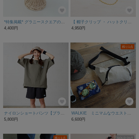
*特集掲載* グラニースクエアのバケットハット グリーン 【即納】 大人
【 帽子クリップ ・ ハットクリップ 】大人 シンプル 14kgf チェーン ( ゴールド 風飛び 落下 紛失 防止 予防 日差し対策）
4,400円
4,950円
残り1点
ナイロンショートパンツ【ブラック】 WED HYM 刺繍ワッペン
WALKIE ミニマムなウエストポーチ キナリ
5,800円
6,600円
残り1点
SOLD OUT