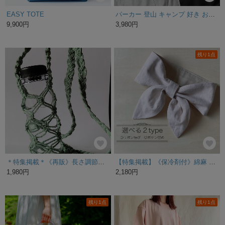
EASY TOTE
パーカー 登山 キャンプ 好き おしゃれ クライミング アウトドア フーディー
9,900円
3,980円
残り1点
＊特集掲載＊《再販》長さ調節出来るペットボトルホルダー
【特集掲載】《保冷剤付》綿麻 ネッククーラー 無地エクリュ 選べる2type ／ ベージュ 暑さ対策 大人用
1,980円
2,180円
残り1点
残り1点