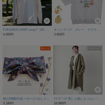
FUKUOKA CAMP Long-T（M）（ナチュラル）
キャンプパグ グレー ラグラン ハーフスリーブ スウェット 半そでスウエット ラグランスリーブ 親子コーデ キャンプ
4,000円
3,850円
残り1点
SOLD OUT
残少[掲載作品] ⭐️セール⭐️おしゃれな YUWA ビンテージ風 花柄 綿100% 夏 保冷剤 冬 カイロ ネッククーラー スカーフ
ﾓﾘﾉｶﾞｯｺｳ 雨にも風にもつよい！撥水加工 中綿キルト ポンチョコート (カーキ)
3,180円
18,980円