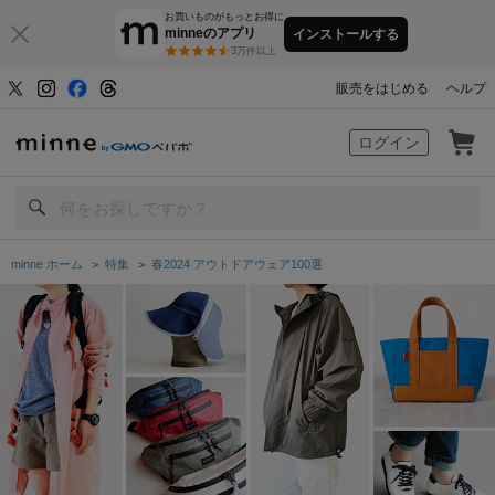
お買いものがもっとお得に
minneのアプリ
インストールする
3万件以上
販売をはじめる
ヘルプ
minne by GMOペパボ
ログイン
minne ホーム
＞
特集
＞
春2024 アウトドアウェア100選