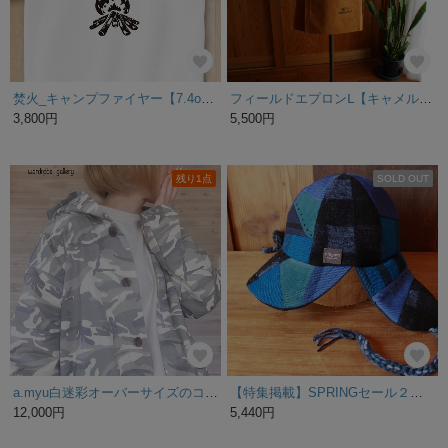
焚火_キャンプファイヤー【7.4oz 厚手生地 ホワイト Tシャツ メンズ レディース 】送料無料
フィールドエプロンⅬ【キャメル】
3,800円
5,500円
残り1点
SOLD OUT
a.myu白迷彩オーバーサイズのコートジャケット
【特集掲載】SPRINGセール２０％オフ！BLUEWOOLのCAP
12,000円
5,440円