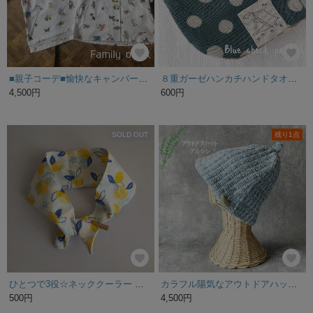
■親子コーデ■愉快なキャンパーブラウス！！
８重ガーゼハンカチハンドタオルスモークブルーグリーンドット&あひるブラウン
4,500円
600円
SOLD OUT
残り1点
ひとつで3役☆ネッククーラー レモン柄 白
カラフル陽気なアウトドアハット（水色）
500円
4,500円