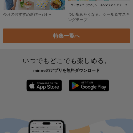
今月のおすすめ新作〜7月〜
つい集めたくなる、シール＆マスキ
ングテープ
特集一覧へ
いつでもどこでも楽しめる。
minneのアプリを無料ダウンロード
App Store からダウンロード
Google P