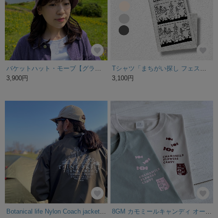
バケットハット・モーブ【グラデーションレザーTag】
Tシャツ「まちがい探し フェス」4カラー
3,900円
3,100円
Botanical life Nylon Coach jackets "l brown"
8GM カモミールキャンディ オーバーシルエット Tシャツ （スモーキーグリーン・グレージュ）