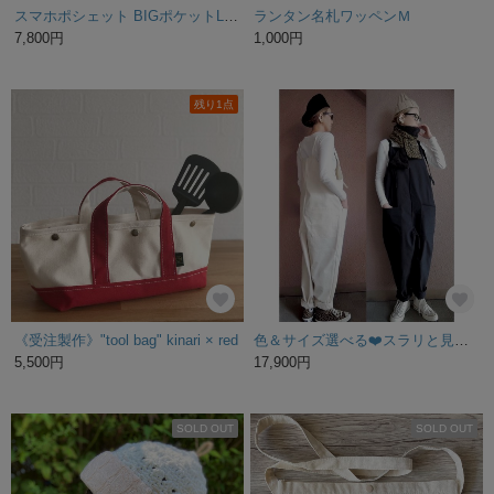
スマホポシェット BIGポケットL【 シュリンクレザー 】 スマホショルダー 革 レザー 送料無料 HS46K
ランタン名札ワッペンＭ
7,800円
1,000円
残り1点
《受注製作》"tool bag" kinari × red
色＆サイズ選べる❤️スラリと見える大人のサロペット❤️本格ミリタリー素材❤️ユニセックス❤️
5,500円
17,900円
SOLD OUT
SOLD OUT