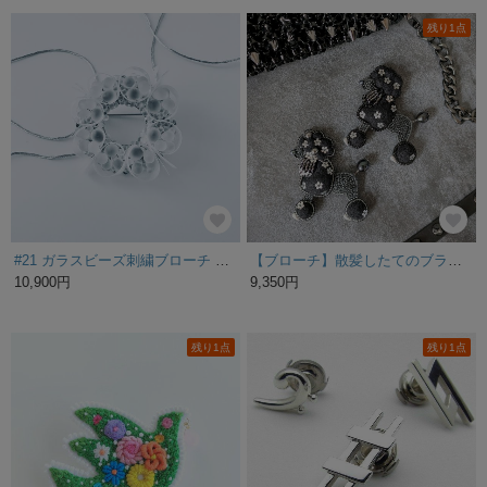
残り1点
豆粒サイズの愛らしさ。「どぐりんミニ」ピンズ.タイピン （700-117/純銅製）
いちごタルトのブローチ｜スイーツモチーフ 大人かわいい 華やか 軽い 紙製 アクセサリー プレゼントにおすすめ
3,500円
3,900円
残り1点
#21 ガラスビーズ刺繍ブローチ ちょうちょ×白おり紙 — 折り紙のような清白な羽根
【ブローチ】散髪したてのブラックプードル
10,900円
9,350円
残り1点
残り1点