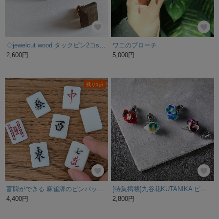
◇jewelcut wood タックピン2コset パープルハート・パロサント◇
ワニのブローチ
2,600円
5,000円
残り1点
盲牌ができる 麻雀牌のピンバッジ／アクセサリー【特集掲載作品】
[特集掲載]九谷花KUTANIKA ピンブローチ 【イベント 和装 ブライダル 入学式 成人式 卒業式 】
4,400円
2,800円