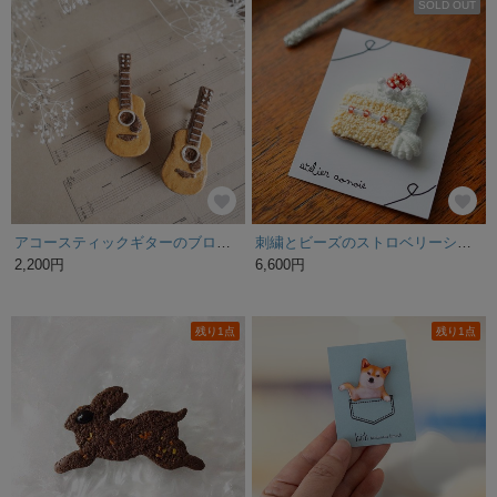
SOLD OUT
アコースティックギターのブローチ
刺繍とビーズのストロベリーショートケーキブローチ 【ご褒美スイーツ】 受注制作
2,200円
6,600円
残り1点
残り1点