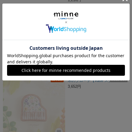
猫足の椅子のブローチ
猫のブローチ パッチワークキャット※単品
1,800円
1,210円
残り1点
SOLD OUT