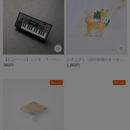
【ピンバッジ】シンセ ラバーピンバッジ／ 04：PCM SYNTHESIZER
ふさふさしっぽが自慢のキツネ 木彫りのブローチ バッグチャーム
880円
1,860円
残り1点
残り1点