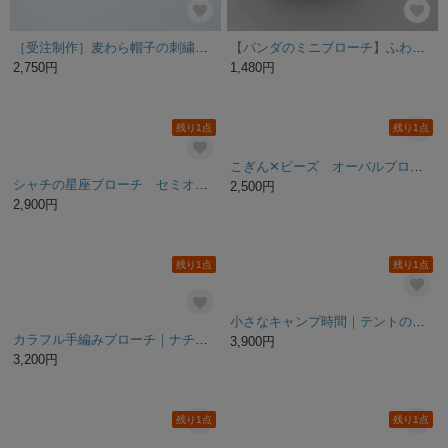
［受注制作］麦わら帽子の刺繍ブローチ（viola）
【パンダのミニブローチ】ふわふわ パンチニードル フリーステッチング 刺繍 ビーズ ブローチ
2,750円
1,480円
残り1点
残り1点
こぎん✕ビーズ オーバルブローチ 空色
シャチの星座ブローチ セミオーダー | 手描きアクセサリー ブルーグラデーション マグネット対応
2,500円
2,900円
残り1点
残り1点
小さなキャンプ時間｜テントのビーズ刺繍ブローチ〈ベージュ×ゴールド〉
カラフル手編みブローチ｜ナチュラル素材 軽やか大ぶりデザイン 夏から秋冬まで使えるアクセサリー 個性的・ギフトにも 1点もの
3,900円
3,200円