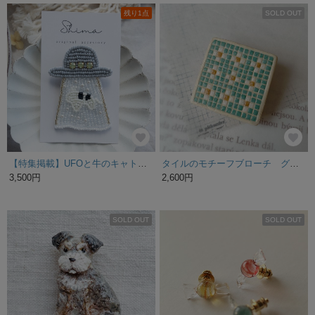
残り1点
SOLD OUT
【特集掲載】UFOと牛のキャトルミューティレーションブローチ🛸🐄✨＊ビーズ刺繍 宇宙|刺繍|パール
タイルのモチーフブローチ グリーン
3,500円
2,600円
SOLD OUT
SOLD OUT