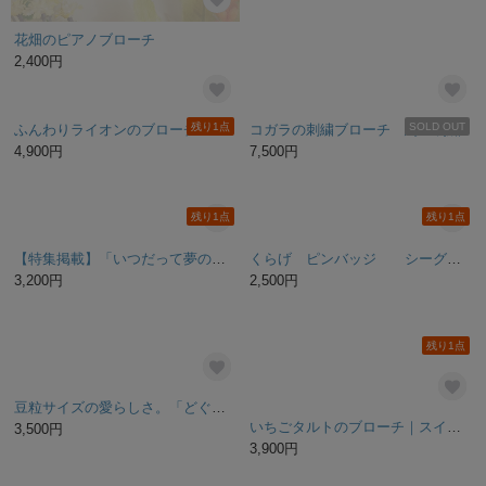
花畑のピアノブローチ
木のブローチ【Vase スクエア/一輪挿し 】
2,400円
3,652円
残り1点
SOLD OUT
ふんわりライオンのブローチ
コガラの刺繍ブローチ 鳥 刺繍
4,900円
7,500円
残り1点
残り1点
【特集掲載】「いつだって夢の途中」ビーズ刺繍ブローチ
くらげ ピンバッジ シーグラスアクセサリー
3,200円
2,500円