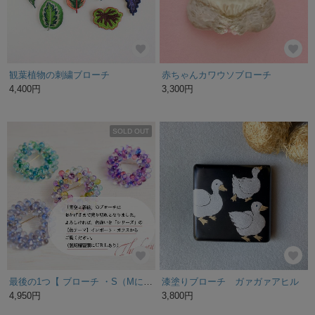
観葉植物の刺繍ブローチ
赤ちゃんカワウソブローチ
4,400円
3,300円
SOLD OUT
最後の1つ【 ブローチ ・S（Mに変更可能）】 青空と新緑 ( 青 空 葉っぱ 緑 ブルー グリーン ガラス ) 特集掲載
漆塗りブローチ ガァガァアヒル
4,950円
3,800円