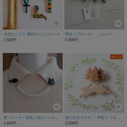
古代エジプト 護符のミニブローチ
閃光（ブローチ） シルバー
2,500円
6,000円
残り1点
襟ブローチ / 黒猫と魚のパールタックピン
森かけるウサギ ／ 木彫り ブローチ 北欧 ナチュラル シンプル ギフト アクセサリー 動物 木製 プレゼント
4,600円
3,500円