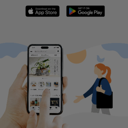
いつでもどこでも楽しめる。
minneのアプリを無料ダウンロード
App Store からダウンロード
Google P