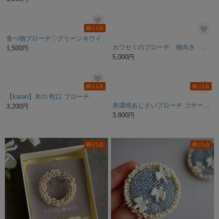
3,600円
【特集掲載】切り子ガラス風 ピンバッチ ブローチ タックピン ピンブローチ レジン 小ぶり レトロ ノスタルジック おはじき 切子 母の日
1,500円
残り1点
食べ物ブローチ♢グリーンキウイ
カワセミのブローチ 横向き つまみ細工
1,500円
5,000円
残り1点
残り1点
【karan】木の 蛇口 ブローチ
美濃焼あじさいブローチ コサージュ ミント
3,200円
3,800円
残り1点
残り1点