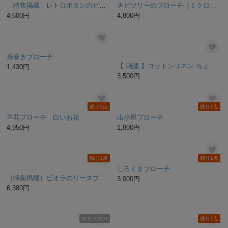
残り1点
残り1点
〔特集掲載〕レトロボタンのビーズ刺繍ブローチ/スモークブルー
チビツリーのブローチ（ミクロモザイク）
4,600円
4,800円
糸巻きブローチ
【 刺繍 】コットンリネン ちょうちょ ブローチ - ホワイト -
1,430円
3,500円
残り1点
残り1点
革花ブローチ 白いお花
山小屋ブローチ
4,950円
1,800円
残り1点
残り1点
しろくまブローチ
［特集掲載］ビオラのリースブローチ
3,000円
6,380円