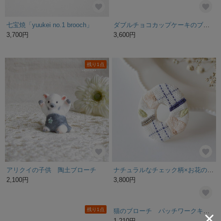
七宝焼「yuukei no.1 brooch」
ダブルチョコカップケーキのブローチ
3,700円
3,600円
残り1点
アリクイの子供 陶土ブローチ
ナチュラルなチェック柄×お花の刺繍ブローチ |北欧
2,100円
3,800円
残り1点