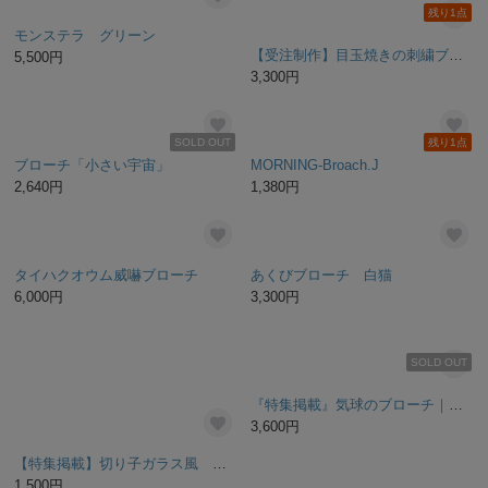
コザクラインコ｜ヒノキのゆるかわブローチ
Garden【pastel】 リースブローチ
1,500円
4,000円
残り1点
モンステラ グリーン
【受注制作】目玉焼きの刺繍ブローチ
5,500円
3,300円
SOLD OUT
残り1点
ブローチ「小さい宇宙」
MORNING-Broach.J
2,640円
1,380円
タイハクオウム威嚇ブローチ
あくびブローチ 白猫
6,000円
3,300円
SOLD OUT
『特集掲載』気球のブローチ｜空を旅する物語