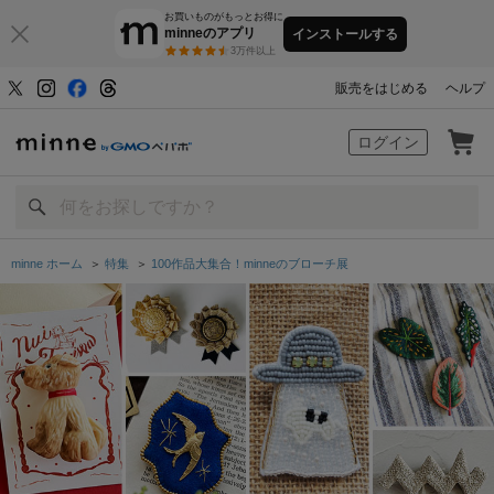
お買いものがもっとお得に
minneのアプリ
インストールする
3万件以上
販売をはじめる
ヘルプ
minne by GMOペパボ
ログイン
minne ホーム
＞
特集
＞
100作品大集合！minneのブローチ展