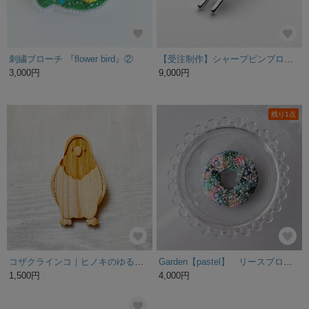
刺繍ブローチ 『flower bird』②
【受注制作】シャープピンブローチ
3,000円
9,000円
残り1点