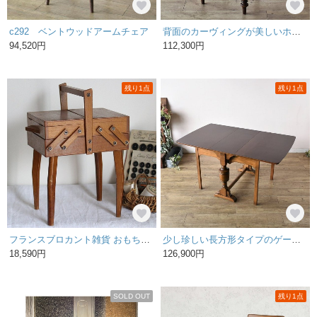
c292 ベントウッドアームチェア
背面のカーヴィングが美しいホールチェア【c280-2】
94,520円
112,300円
残り1点
残り1点
フランスブロカント雑貨 おもちゃのお裁縫箱 木製ソーイングボックス｜フランス発送（到着まで2-3週間）
少し珍しい長方形タイプのゲートレッグテーブル 【t175】
18,590円
126,900円
SOLD OUT
残り1点