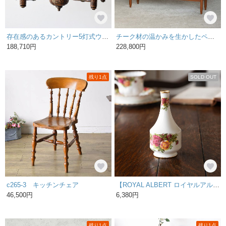
存在感のあるカントリー5灯式ウッドシャンデリア【ck18】
チーク材の温かみを生かしたペイントとスタイリッシュなデザイン壁紙でリメイクされた ハイボード /4I-12 2000017109336
188,710円
228,800円
残り1点
SOLD OUT
c265-3 キッチンチェア
【ROYAL ALBERT ロイヤルアルバート /Old Country Roses オールドカントリーローズ】フラワーベース/A 2000016709476
46,500円
6,380円
残り1点
残り1点