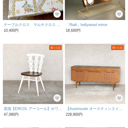
テーブルクロス マルチクロス 夏果物柄 コットン12clcf56
「Rialt」hollywood mirror
10,400円
18,600円
残り1点
残り1点
英国【ERCOL アーコール】ホワイトペイントでよりエレガントな雰囲気 アザミの花モチーフ シスルバックチェア /4I-12 2000017520582
【Austinsuite オースティンスイート】ファッショナブルかつモダンなデザイン チーク サイドボード 1960年代 /4I-12 2000016706154
47,080円
228,800円