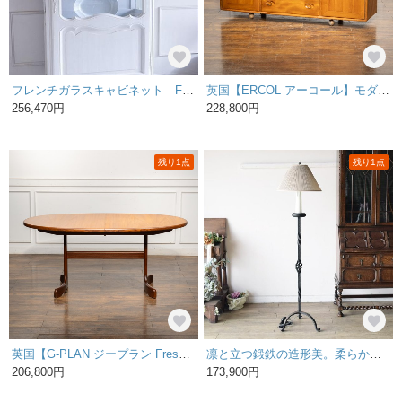
フレンチガラスキャビネット Fc-3115
英国【ERCOL アーコール】モダンなデザインがお部屋に馴染む キャスター付き サイドボード /24I 2000019953562
256,470円
228,800円
残り1点
残り1点
英国【G-PLAN ジープラン Fresco フレスコ】ホエールレッグ エクステンション オーバルテーブル No.4388D /25G-D 2001000467761
凛と立つ鍛鉄の造形美。柔らかな光を広げるプリーツシェードのアイアンフロアランプ【hl52】
206,800円
173,900円