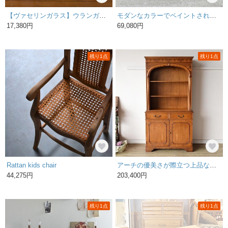
【ヴァセリンガラス】ウランガラスが緑色に輝く スマートなシルエットのジャグ 2000018009659
モダンなカラーでペイントされたスクエア天板が特徴的 リメイク ネストテーブル /4I-12 2000017466750
17,380円
69,080円
残り1点
残り1点
Rattan kids chair
アーチの優美さが際立つ上品なブックキャビネット【9136】
44,275円
203,400円
残り1点
残り1点