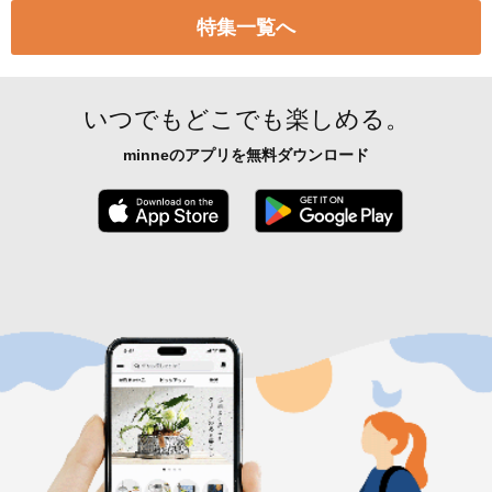
特集一覧へ
いつでもどこでも楽しめる。
minneのアプリを無料ダウンロード
App Store からダウンロード
Google P