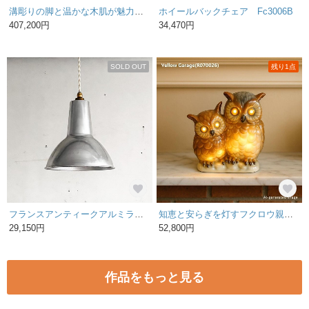
溝彫りの脚と温かな木肌が魅力、引き出し付きダイニングテーブル【t314】
ホイールバックチェア Fc3006B
407,200円
34,470円
SOLD OUT
残り1点
フランスアンティークアルミランプシェード6(CL024-116)
知恵と安らぎを灯すフクロウ親子・・・香りと光が織りなすアンティークの癒し
29,150円
52,800円
作品をもっと見る