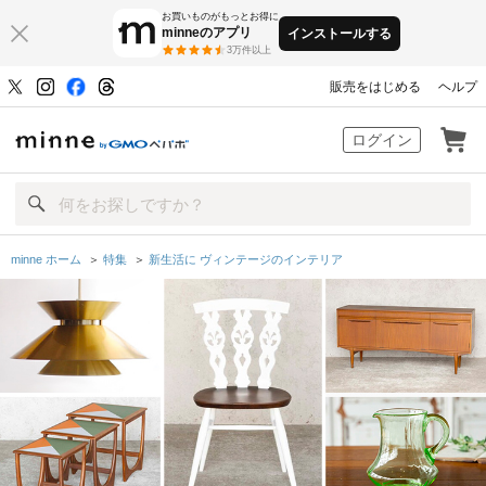
お買いものがもっとお得に
minneのアプリ
インストールする
3万件以上
販売をはじめる
ヘルプ
minne by GMOペパボ
ログイン
minne ホーム
＞
特集
＞
新生活に ヴィンテージのインテリア