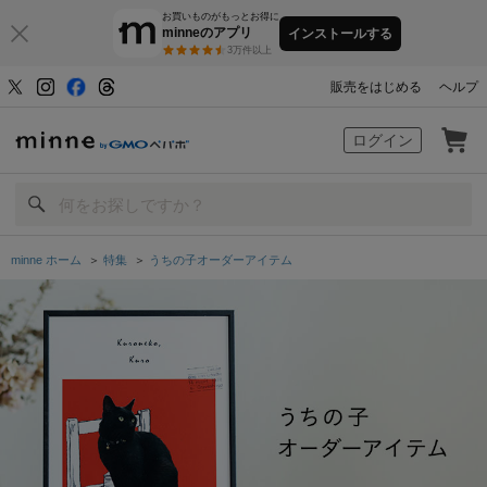
お買いものがもっとお得に
minneのアプリ
インストールする
3万件以上
販売をはじめる
ヘルプ
minne by GMOペパボ
ログイン
minne ホーム
＞
特集
＞
うちの子オーダーアイテム