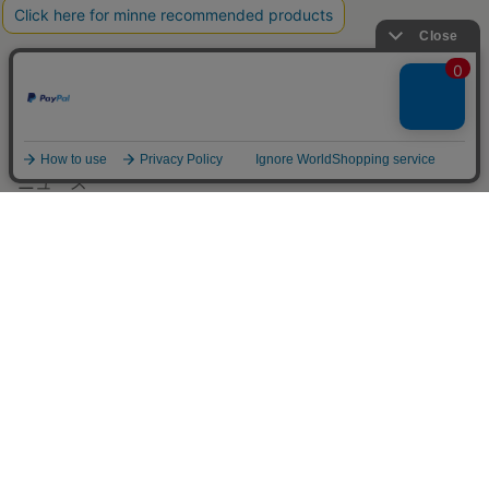
作品をさがす
ショップをさがす
ランキング
特集
アプリで開く
作品販売について
minneで売りたい
食品販売
ヴィンテージ販売
ダウンロード販売
minne PLUS
minne LAB
販売支援企画・イベント