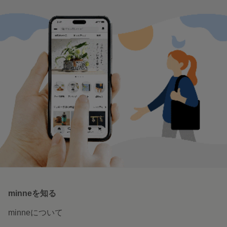
今月のおすすめ新作〜7月〜
つい集めたくなる、シール＆マスキ
ングテープ
特集一覧へ
いつでもどこでも楽しめる。
minneのアプリを無料ダウンロード
App Store からダウンロード
Google P