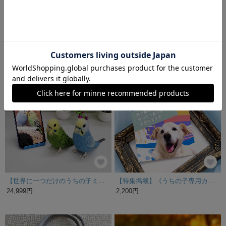
うちの子イラストの宇宙柄タオルハンカチ！星柄・夜空・星座が好きな方猫好き・犬好き・うちの子好きにも♪ギフトに大人気！ラッピングあり！プレゼントに最適♪猫好き・犬好き・うちの子好き専用アイテム！
ペットの写真で【うちの子】レーザー彫刻 アートパネル 額入りA4サイズ
2,980円
7,700円
【世界に一つだけのうちの子ミニチュア】 羊毛フェルト作品 ふわふわ羊毛で作る 愛鳥 名入り
【特集掲載】《うちの子専用カーステッカー》うちの子シール・犬乗ってます・dig in car・犬・猫・写真入り
24,999円
2,200円