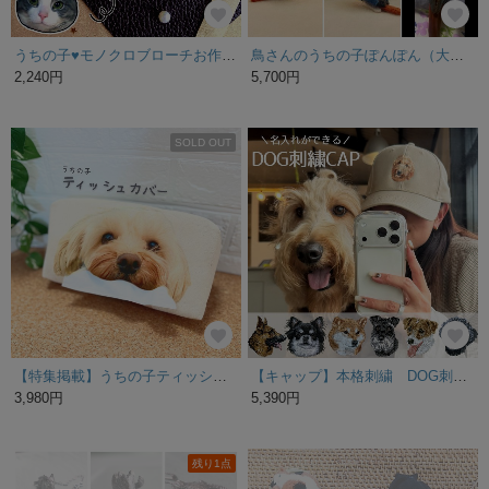
うちの子♥モノクロブローチお作りします【ペン画】♥イラスト／愛犬／愛猫／シンプル【定形外郵便で送料無料♪】フチ白Ver.
鳥さんのうちの子ぽんぽん（大サイズ） インコ オカメインコ アキクサインコ コザクラインコ マメルリハ ボタンインコ サザナミインコ シロハラインコ ウロコインコ オキナインコ
2,240円
5,700円
SOLD OUT
【特集掲載】うちの子ティッシュカバー うちの子オーダー うちの子グッツ 父の日ギフト
【キャップ】本格刺繍 DOG刺繍 キャップ コットン 犬 ペット うちの子
3,980円
5,390円
残り1点