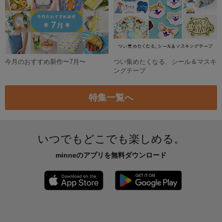
うちの子スマホケース【プレーン】
3,500円
作品をもっと見る
新着特集
なに入れる？カラビナ付きミニポー
大人のサマーブラックコーデ
チ