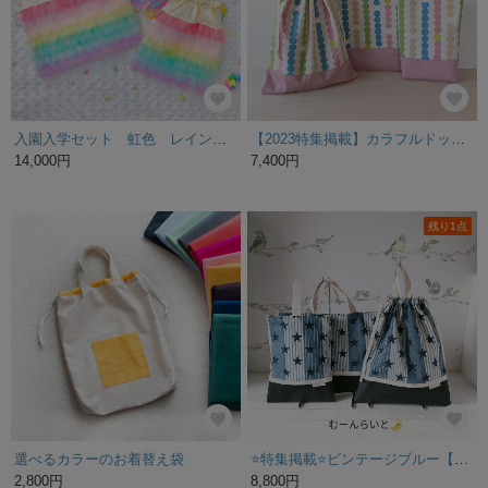
入園入学セット 虹色 レインボー フリル ふわふわ レッスンバッグ 巾着 上履き入れ 星 ゆめかわ
【2023特集掲載】カラフルドット柄 入園入学3点セット (レッスンバッグ･シューズバッグ･お着替え袋)
14,000円
7,400円
残り1点
選べるカラーのお着替え袋
⭐特集掲載⭐ビンテージブルー【受注制作】星・ストライプ シリーズ 入園入学３点セット レッスンバック 手提げ かばん / 上履き入れ 上靴入れ / 体操服袋 体操服入れ （ オックス デニム ）
2,800円
8,800円