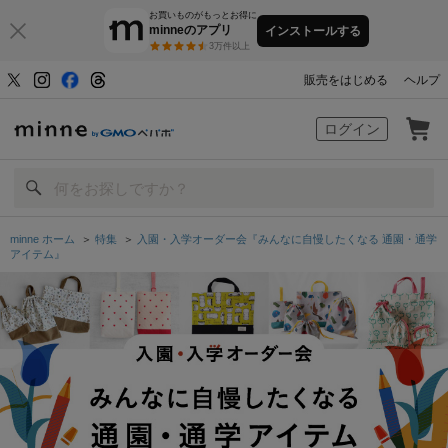
お買いものがもっとお得に
minneのアプリ
インストールする
3万件以上
販売をはじめる
ヘルプ
minne by GMOペパボ
ログイン
minne ホーム
＞
特集
＞
入園・入学オーダー会『みんなに自慢したくなる 通園・通学
アイテム』