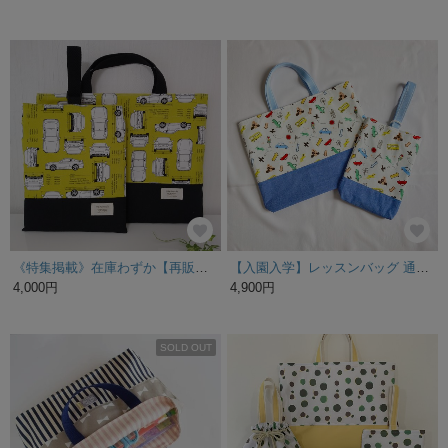
《特集掲載》在庫わずか【再販】裏地が選べるレッスンバッグ、上履き入れセット 車柄 男の子
【入園入学】レッスンバッグ 通園バッグ 入園入学 お手提げバッグ 保育園セット バッグ 巾着 お弁当袋 コップ袋 上履き袋 お着替え袋 動物 手提げ 男の子 入園準備 保育園バッグ 女の子
4,000円
4,900円
SOLD OUT