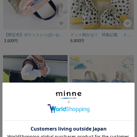
【限定色】ポケットいっぱいお道具袋♪小学校入学準備☆
ドット柄かな❕❔ 特集記載 ドット柄かな？入園入学5点セット レッスンバッグ/お着替え袋/上履き入れ/お弁当袋/コップ入れ/黄色/サイズオーダー/女の子/フルーツ/入園入学セット
3,600円
8,800円
⁎たくさん入れられる！ビッグなレッスンバッグ⁎
［特集掲載］恐竜＊はっ水オックス＊入園入学３点セット＊名前入り可
5,900円
8,600円