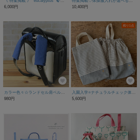
《 特集掲載 》" eucalyptus "🍃入園入学2点set レッスンバッグ シューズケース
特集掲載♡体操服入れが選べる、母も借りたい4点セット☆男の子☆シンプル
6,000円
10,400円
残り1点
カラー色々☆ランドセル肩ベルトカバー☆ガーゼ＆キルトのリバーシブル
入園入学⭐️ナチュラルチェック体操着袋&上靴袋｜男女兼用｜little star
980円
5,600円