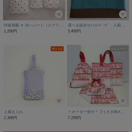
特集掲載 ✦ 赤いハート（エクリュ）✦ 手刺繍 名入れ可 ✦ 入園入学／レッスンバッグ／上履き入れ／お着替え袋／お弁当袋／コップ袋 ✦ 入園入学オーダー会
選べる組合せﾚｯｽﾝﾊﾞｯｸﾞ 入園・入学 刺繍名入れ サイズオーダー可
1,200円
3,400円
残り1点
SOLD OUT
上履き入れ
＊オーダー受付＊【うさぎ柄✕ピンク】入園入学5点セット／レッスンバッグ・シューズ袋・着替え袋・弁当袋・ランチョンマット
2,300円
7,200円