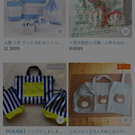
入園 入学 グッズ 5点 セット レッスンバッグ 入園グッズ 女の子 レース ブルー おしゃれ 幼稚園 保育園 小学校 通園通学 準備 上履き入れ 体操着袋 お着替え袋 巾着袋 裏地付 サイズオーダー
☆受注制作☆入園・入学６点セット ✤Ohana✤
11,300円
9,600円
SOLD OUT
残り1点
【特集掲載】ハンプとしましまのレッスンバッグセット ブルー
ふわふわくまさん✳︎ぬくもりの入園入学セット（水色）