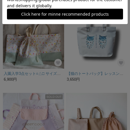
残り1点
残り1点
入園入学3点セット○△□ サイズオーダーできるレッスンバッグ＆上履き入れ（くつ袋）＆サイズが選べる体操着袋（ナップサック型にも可）○△□ アイスクリーム柄×ミントカラー
【猫のトートバッグ】レッスンバッグに こねこぐるぐるファスナー付トートバッグ
6,900円
3,650円
SOLD OUT