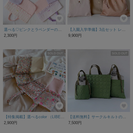
選べる♡ピンクとラベンダーのフリルレッスンバッグ（マチ付き）
【入園入学準備】3点セット レッスンバッグ・上履き袋・体操服袋くすみカラー刺繍｜名入れ可・サイズオーダーOK （入園入学2026）
2,300円
9,900円
SOLD OUT
SOLD OUT
【特集掲載】選べるcolor （LIBERTY fabrics）【shoes bag 】シューズ袋 上履き リバティ 花柄 上履き入れ 入園グッズ 入学グッズ
【送料無料】サークルキルトの入園入学セット カーキ×グレー
2,900円
7,500円