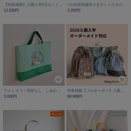
【特集掲載】入園入学5点セット〜迷ったらこれ！毎年人気さくらんぼ ギンガムXフリル／レッスンバッグ／上履き入れ／お着替え袋／弁当袋／コップ袋／入学セット／入園セット／保育園／幼稚園／サイズオーダー
○お名前刺繍承ります○ くだもの刺繍シューズバッグ
12,500円
3,200円
ラスト４つ！再販なし しあわせ刺繡の通園バッグシリーズ こじかとことり
特集掲載【フルオーダー】入園入学セット 2026
3,000円
99,999円
残り1点
SOLD OUT