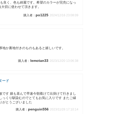
りも良く、色も綺麗です。希望のカラーが完売になっ
は大切に使わせて頂きます。
po1225
2024/12/16 23:08:09
厚地か裏地付きのものもあると嬉しいです。
lemotan33
2023/12/20 13:06:38
ヌード
敵です 娘も喜んで早速今朝着けて出掛けて行きまし
しっくり馴染むのでとてもお気に入りです またご縁
りがとうございました
penguin556
2023/11/28 17:10:14