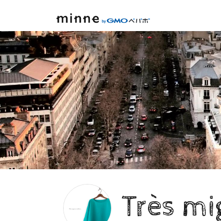
minne by GMOペパボ
Très m