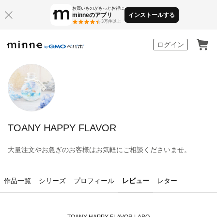
お買いものがもっとお得に
minneのアプリ
インストールする
3万件以上
minne by GMOペパボ
ログイン
TOANY HAPPY FLAVOR
大量注文やお急ぎのお客様はお気軽にご相談くださいませ。
作品一覧
シリーズ
プロフィール
レビュー
レター