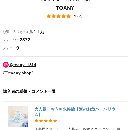
TOANY HAPPY FLAVOR LABO
TOANY
(
922
)
1.1万
お気に入りされた数
2872
フォロワー
9
フォロー
@toany_1814
toany.shop/
購入者の感想・コメント一覧
大人気 おうち水族館【海のお魚ハーバリウ
ム】
無事届きました♪ 一人暮らしをすることになった息