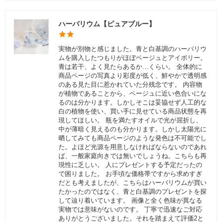
ハーバリウム【ピュアブルー】
実物が別物と感じました。青と白基調のハーバリウ
ムを購入したつもりがほぼベージュとアイボリー。
青は若干、よく見たらあるか…くらい。 全体的に
商品ページの写真より彩度が低く、鮮やかで透明感
のある見た目に惹かれていた分残念です。 内容物
が植物であることから、ベージュに近い色合いにな
るのは分かります。しかしそこは妥協せず人工的な
白の植物を使い、買い手に見せている商品状態を再
現してほしい。 瓶を満たすオイルで光が屈折し、
中が薄暗く見えるのも分かります。しかし太陽光に
晒してみても商品ページのような発色は不可能でし
た。よほど光源を用意しなければならないのであれ
ば、一般家庭向きでは無いでしょうね。こちらも再
現性に乏しい。 人にプレゼントする予定だったの
で困りました。 お手頃な価格帯ですから求めすぎ
だとも考えましたが、こちらはハーバリウムが買い
たかったのではなく、青と白基調のプレゼントを探
して辿り着いています。 画像と全く色味が異なる
実物では意味がないのです。 丁寧で迅速なご対応
ありがとうございました。それを踏まえて評価2と