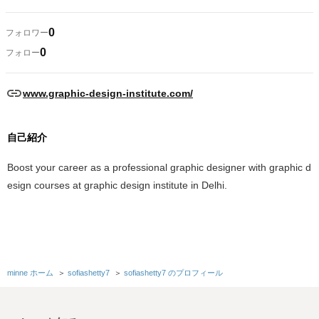
0
フォロワー
0
フォロー
www.graphic-design-institute.com/
自己紹介
Boost your career as a professional graphic designer with graphic d
esign courses at graphic design institute in Delhi.
minne ホーム
＞
sofiashetty7
＞
sofiashetty7 のプロフィール