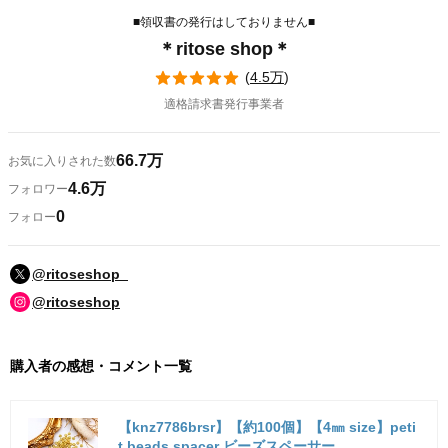
■領収書の発行はしておりません■
＊ritose shop＊
(
4.5万
)
適格請求書発行事業者
66.7万
お気に入りされた数
4.6万
フォロワー
0
フォロー
@ritoseshop_
@ritoseshop
購入者の感想・コメント一覧
【knz7786brsr】【約100個】【4㎜ size】peti
t beads spacer ビーズスペーサー