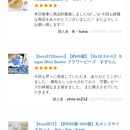
本日無事に商品到着致しました꒰ღ˘◡˘ற꒱ 今回も綺麗
な商品をありがとうございました♡ またよろしく
お願い致します♡
A・luna
2026/08/06 20:34:44
【brsr3720acrc】【約40個】【8x10.5ｍｍ】 S
ugar Mist Series フラワービーズ すずらん
今回も早々に発送していただき、ありがとうござい
ました。 梱包もしっかりされており、可愛いビー
ズが綺麗なまま届きました。 また購入させていた
だきます。
chia-to212
2026/08/05 20:53:48
【knz3872】【約550個~600個】丸カン３サイ
ズセット 4㎜・5㎜・6mm