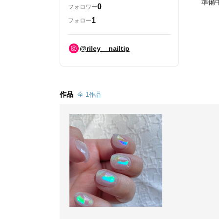
準備中
0
フォロワー
1
フォロー
@riley__nailtip
作品
全 1作品