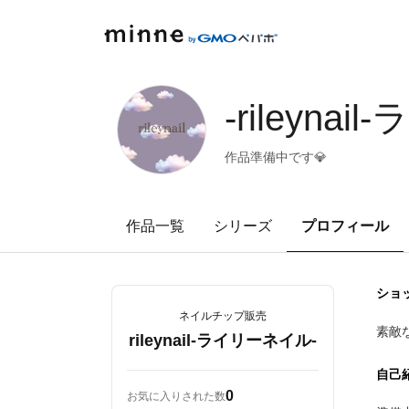
minne by GMOペパボ
-rileyna
作品準備中です💎
作品一覧
シリーズ
プロフィール
ショ
ネイルチップ販売
素敵
rileynail-ライリーネイル-
自己
0
お気に入りされた数