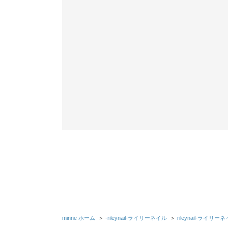
minne ホーム
＞
-rileynail-ライリーネイル
＞
rileynail-ライ