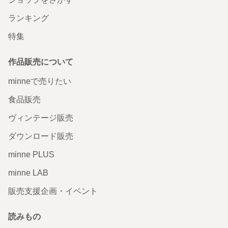
帯留め『ドロップめろん』
ランキング
今回もとても可愛い帯留をありがとうございました！ 持っ
特集
ている物と組み合わせて早速使わせていただきます。あり
がとうございました！
2025/05/10 19:57:13
torisan10
作品販売について
torisan10様 いつもありがとうございます！ ぜひ様々なコーディネートでお楽
minneで売りたい
しみください。 今後も作品作りに精進して参ります。 またご縁がありますよ
うに願っております。
食品販売
帯留め『夏の手鞠』
ヴィンテージ販売
無事に届きました！ とても繊細で色遣いも素敵な可愛らし
ダウンロード販売
い作品をありがとうございます！ 私も同じ県の出身で、こ
んな素敵な作品を作られる方が地元にいらっしゃったんだ
minne PLUS
とずっと気になっており、今回ご縁があって作品を迎える
ことができて本当に嬉しいです！ 大切に使わせていただき
minne LAB
ます！
2025/02/23 07:00:55
shisog1717
販売支援企画・イベント
shisog1717様 ありがとうございます！ 色合いにこだわった作品なので、その
ようにおっしゃっていただき作家冥利に尽きます。 同じ県のご出身なのです
読みもの
ね！素敵なご縁をいただき、とてもとても嬉しく思います。本当にありがとう
ございます。 今後も精進して参ります。