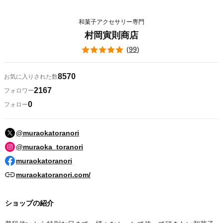
和菓子アクセサリー専門
村岡寅則商店
(
99
)
8570
お気に入りされた数
2167
フォロワー
0
フォロー
@muraokatoranori
@muraoka_toranori
muraokatoranori
muraokatoranori.com/
ショップの紹介