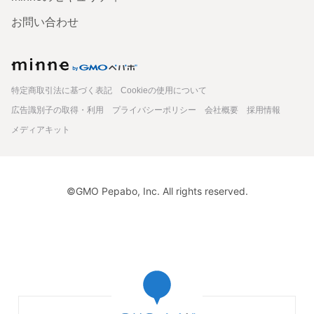
す。 今回、とても久しぶりに鯛焼きを販売することができて本当によかったで
す。今後も作品づくりに精進して参ります。 またご縁がありますように願って
お問い合わせ
おります☺️
帯留め『うつろい』
minne
大切に使わせていただきます😊
特定商取引法に基づく表記
Cookieの使用について
広告識別子の取得・利用
プライバシーポリシー
会社概要
採用情報
2024/12/14 09:04:11
anchanhimawa
メディアキット
anchanhimawa様 ありがとうございます！ そのようにおっしゃっていただきと
ても嬉しく思います☺️ ぜひ様々なコーディネートでお楽しみください。
帯留め『氷の花』
©GMO Pepabo, Inc. All rights reserved.
前々から、村岡寅則商店さんの帯留が気になっていまし
た。やっぱり、かわいいです。大事にします。
2024/11/05 18:44:10
yeltsin0602
yeltsin0602様 ありがとうございます！ 前々から、お目に留めていただきとて
も嬉しく思います。 こちらの作品はネットでは初めて販売いたしました。その
ようにおっしゃっていただき、この作品を作ることができて本当によかったと
思います。