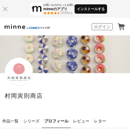
お買いものがもっとお得に
minneのアプリ
インストールする
3万件以上
minne by GMOペパボ
ログイン
村岡寅則商店
作品一覧
シリーズ
プロフィール
レビュー
レター