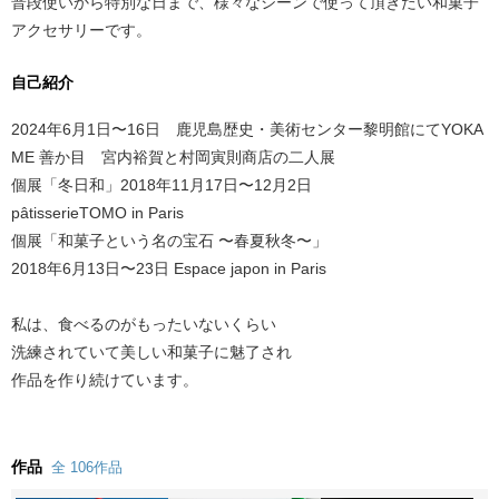
普段使いから特別な日まで、様々なシーンで使って頂きたい和菓子
アクセサリーです。
自己紹介
2024年6月1日〜16日 鹿児島歴史・美術センター黎明館にてYOKA
ME 善か目 宮内裕賀と村岡寅則商店の二人展
個展「冬日和」2018年11月17日〜12月2日
pâtisserieTOMO in Paris
個展「和菓子という名の宝石 〜春夏秋冬〜」
2018年6月13日〜23日 Espace japon in Paris
私は、食べるのがもったいないくらい
洗練されていて美しい和菓子に魅了され
作品を作り続けています。
作品
全 106作品