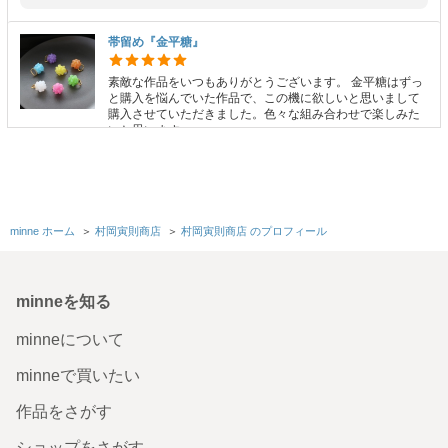
帯留め『金平糖』
素敵な作品をいつもありがとうございます。 金平糖はずっ
と購入を悩んでいた作品で、この機に欲しいと思いまして
購入させていただきました。色々な組み合わせで楽しみた
いと思います。
2025/07/14 19:05:21
jouji66688
jouji66688様 いつもありがとうございます！ この機にご購入くださり、とても
嬉しく思います。 ぜひ一点も複数付けもお楽しみください。 今後も作品作り
に精進して参ります。
minne ホーム
＞
村岡寅則商店
＞
村岡寅則商店 のプロフィール
帯留め『文鳥』
minneを知る
発売日を待ちに待っていました とっても可愛いです コーデ
ィネート楽しみでワクワクです 発送日も早急に対応してい
ただきありがとうございました
minneについて
2025/06/30 10:40:59
pocket＊
minneで買いたい
pocket ＊様 ありがとうございます！ 嬉しいご感想をいただき励みになりま
す。 文鳥の発売をとっても長い間お待ちくださり、本当にありがとうございま
作品をさがす
した。 様々なコーディネートでお楽しみいただけましたら幸いです。
ショップをさがす