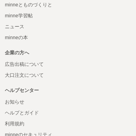
minneとものづくりと
帯留め『金平糖レモン』
minne学習帖
口に入れた甘さが想像できるような素敵なお品です。サイ
ニュース
ズ感も絶妙で、着物の時のワンポイントとしてカラーを入
れる時にもとても使いやすいと思います。いつもやり取り
minneの本
も丁寧に対応して頂き、購入する度にファンになっていき
ます。これからも応援しています！
2024/12/15 07:07:25
なんてん
企業の方へ
なんてん様 ありがとうございます！ なんという美しい表現でしょう。そのよ
広告出稿について
うにおっしゃていただき、とても幸せに思います。本当にありがとうございま
す。 今後もお目に留めていただけるよう頑張って参ります。
大口注文について
帯留め『鯛焼き』
ヘルプセンター
受取評価が遅れて申し訳ありません。 素敵な鯛焼きが手に
お知らせ
届き、嬉しいです。 ３年半ぶりの復刻とのこと。 また村岡
寅則商店様の商品を身につけられるのが楽しみです。 やり
ヘルプとガイド
とりのメッセージも梱包も丁寧で好感が持てます。 機会が
有ったら他の帯留めゲット頑張ります🙌
利用規約
2024/12/14 21:43:33
b0910lack
b0910lack様 ありがとうございます！ 嬉しいお言葉をいただき励みになりま
minneのセキュリティ