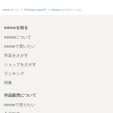
カラーもデザインも気に入りました。 迅速に対応して頂き
誠にありがとうございました。 またのご機会がございまし
たら、よろしくお願いします。
minne ホーム
＞
🍑Pichimo Store🍑
＞
Pichimo のプロフィール
2025/12/22 13:12:16
りーちゃん
【108枚分】QRコードシール（白、光沢紙、丸角）
minneを知る
迅速、丁寧なご対応でとても助かりました！ ありがとうご
minneについて
ざいました！
2025/12/17 21:33:38
Aner
minneで買いたい
作品をさがす
【108枚分】QRコードシール（白、光沢紙、丸角）
ショップをさがす
結婚式のフォト共有で使用させていただきました。ひとつ
ひとつ丁寧な仕上がりでとても使いやすく、かつ迅速に発
ランキング
送して下さりました。素敵なお取引ありがとうございまし
た！✨️
特集
2025/12/02 09:17:28
okura092
【70枚分】QRコードシール・ご購入ありがとうございま
作品販売について
す・THANK YOU FOR YOUR ORDER・名入れ込み（白、
光沢紙）
minneで売りたい
受け取りました。Thank youメッセージもついてYouTube