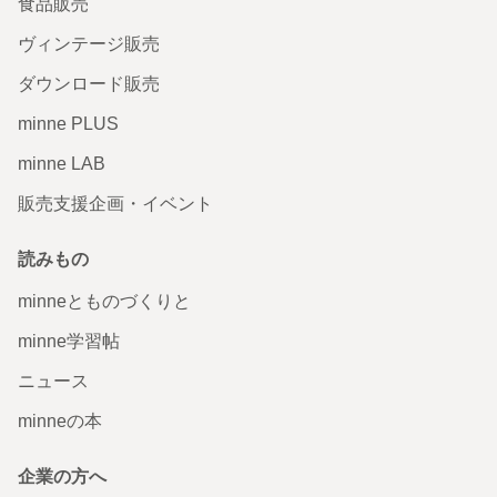
食品販売
のQRコードがコンパクトにまとまっている、理想的なシー
ルです♪ YouTubeのアイコンがカラーなところも好ましい
ヴィンテージ販売
です。ありがとうございました😊
2025/10/03 19:09:25
momotaro67
ダウンロード販売
【70枚分】QRコードシール・ご購入ありがとうございま
minne PLUS
す・THANK YOU FOR YOUR ORDER・名入れ込み（白、
光沢紙）
minne LAB
理想どおりのシールで嬉しいです。 発送前に画像のレビュ
販売支援企画・イベント
ーもあり、修正もしていただけます。 安心して購入できま
した。 無くなったらまたお願いしたいです。
2025/06/21 20:43:56
yuzuha
読みもの
【70枚分】QRコードシール・ご購入ありがとうございま
minneとものづくりと
す・THANK YOU FOR YOUR ORDER・名入れ込み（ピン
ク、光沢紙）
minne学習帖
いつもありがとうございます！またよろしくお願いしま
ニュース
す！
2025/05/24 16:58:09
nanami061873
minneの本
【70枚分】QRコードシール・ご購入ありがとうございま
す・THANK YOU FOR YOUR ORDER・名入れ込み（青、
企業の方へ
光沢紙）