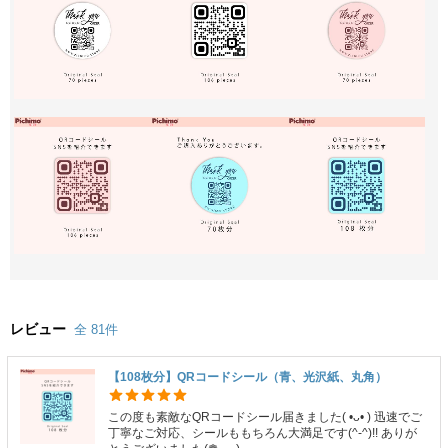
レビュー
全 81件
【108枚分】QRコードシール（青、光沢紙、丸角）
この度も素敵なQRコードシール届きました( •ᴗ• ) 迅速でご
丁寧なご対応、シールももちろん大満足です(^-^)!! ありが