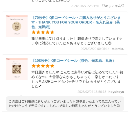
とうございました(❁ᴗ͈ˬᴗ͈)
2026/04/27 22:21:41
♡めぃにゃん♡
【70枚分】QRコードシール・ご購入ありがとうございま
す・THANK YOU FOR YOUR ORDER・名入れ込み（茶
色、光沢紙）
商品無事に受け取りました！ 想像通りで満足しています✨
丁寧に対応していただきありがとうございました😌
2026/02/20 00:05:14
miomio.
【108枚分】QRコードシール（茶色、光沢紙、丸角）
本日届きました🤎 こんなに素早い対応は初めてでした✨ 初
めてなのに大雪話なんかもしちゃって… 楽しかったです！
もちろんQRコードもバッチリです👍 ありがとうございま
した💕
2026/02/04 16:56:18
hoyuhoyu
この度はご利用誠にありがとうございました✨ 無事届いたようで気に入ってい
ただけたようで光栄です♪ こちらこそ楽しい時間をありがとうございました😊
【108枚分】QRコードシール（ピンク、光沢紙、丸角）