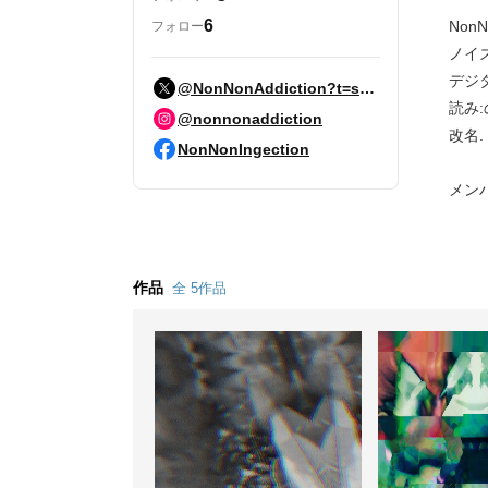
6
NonNo
フォロー
ノイ
デジタ
@NonNonAddiction?t=suDKCC-JZNGMyJJG3XkoZA&s=09
読み:
@nonnonaddiction
改名.
NonNonIngection
メンバ
作品
全 5作品