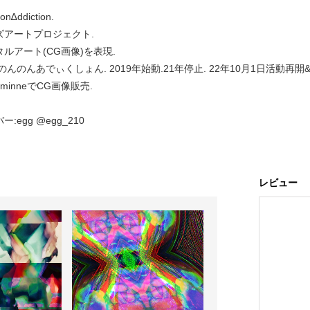
n∆ddiction.
ズアートプロジェクト.
ルアート(CG画像)を表現.
のんのんあでぃくしょん. 2019年始動.21年停止. 22年10月1日活動再開
 minneでCG画像販売.
ー:egg @egg_210
レビュー