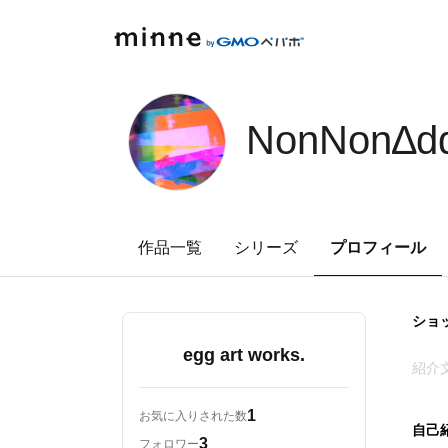
minne by GMOペパボ
NonNon∆ddi
作品一覧
シリーズ
プロフィール
ショ
egg art works.
紹介
1
お気に入りされた数
自己
3
フォロワー