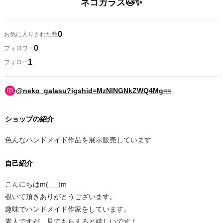
ネコガラス🐱✨
0
お気に入りされた数
0
フォロワー
1
フォロー
@neko_galasu?igshid=MzNlNGNkZWQ4Mg==
ショップの紹介
色んなハンドメイド作品を展示販売しています
自己紹介
こんにちはm(_ _)m
覗いて頂きありがとうございます。
趣味でハンドメイド作家をしています。
⁡素人ですが、見てもらえると嬉しいです！⁡⁡