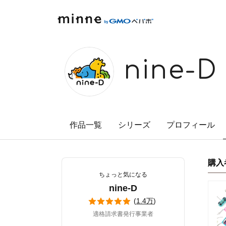
minne by GMOペパボ
nine-D
作品一覧
シリーズ
プロフィール
購入
ちょっと気になる
nine-D
(
1.4万
)
適格請求書発行事業者