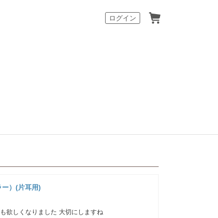
カート
ログイン
ー）(片耳用)
色も欲しくなりました 大切にしますね